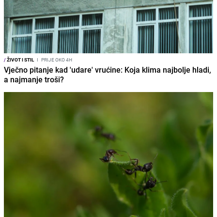
/
ŽIVOT I STIL
I
PRIJE OKO 4H
Vječno pitanje kad 'udare' vrućine: Koja klima najbolje hladi,
a najmanje troši?