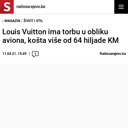
Otvor
/
MAGAZIN
/
ŽIVOT I STIL
Louis Vuitton ima torbu u obliku
aviona, košta više od 64 hiljade KM
11.04.21. 15:49
Radiosarajevo.ba
1