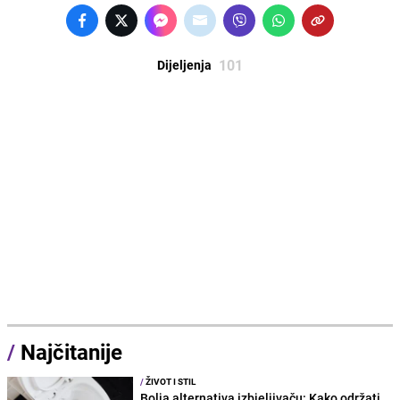
101
Dijeljenja
/
Najčitanije
/
ŽIVOT I STIL
Bolja alternativa izbjeljivaču: Kako održati