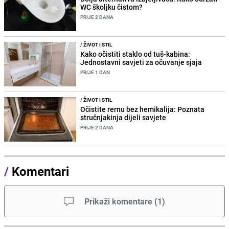
WC školjku čistom?
PRIJE 2 DANA
/
ŽIVOT I STIL
Kako očistiti staklo od tuš-kabina:
Jednostavni savjeti za očuvanje sjaja
PRIJE 1 DAN
/
ŽIVOT I STIL
Očistite rernu bez hemikalija: Poznata
stručnjakinja dijeli savjete
PRIJE 2 DANA
/
Komentari
Prikaži komentare
(
1
)