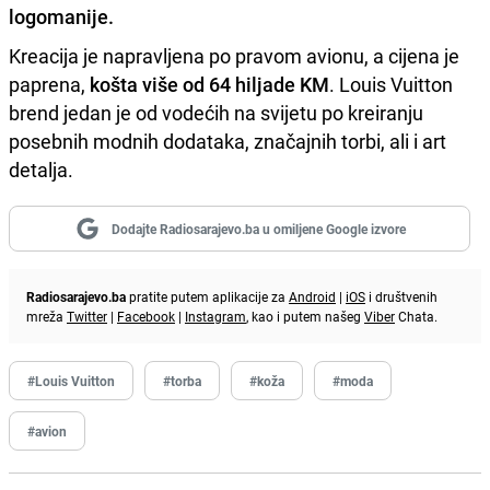
logomanije.
Kreacija je napravljena po pravom avionu, a cijena je
paprena,
košta više od 64 hiljade KM
. Louis Vuitton
brend jedan je od vodećih na svijetu po kreiranju
posebnih modnih dodataka, značajnih torbi, ali i art
detalja.
Dodajte Radiosarajevo.ba u omiljene Google izvore
Radiosarajevo.ba
pratite putem aplikacije za
Android
|
iOS
i društvenih
mreža
Twitter
|
Facebook
|
Instagram
, kao i putem našeg
Viber
Chata.
#Louis Vuitton
#torba
#koža
#moda
#avion