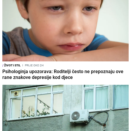
/
ŽIVOT I STIL
I
PRIJE OKO 2H
Psihologinja upozorava: Roditelji često ne prepoznaju ove
rane znakove depresije kod djece