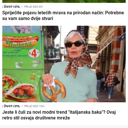
/
ŽIVOT I STIL
I
PRIJE OKO 9H
Spriječite pojavu letećih mrava na prirodan način: Potrebne
su vam samo dvije stvari
/
ŽIVOT I STIL
I
PRIJE OKO 10H
Jeste li čuli za novi modni trend "italijanska baka"? Ovaj
retro stil osvaja društvene mreže