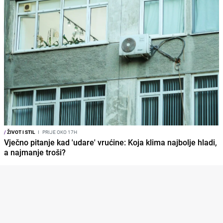
/
ŽIVOT I STIL
I
PRIJE OKO 17H
Vječno pitanje kad 'udare' vrućine: Koja klima najbolje hladi,
a najmanje troši?