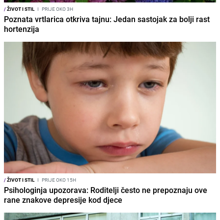
/
ŽIVOT I STIL
I
PRIJE OKO 3H
Poznata vrtlarica otkriva tajnu: Jedan sastojak za bolji rast
hortenzija
/
ŽIVOT I STIL
I
PRIJE OKO 15H
Psihologinja upozorava: Roditelji često ne prepoznaju ove
rane znakove depresije kod djece