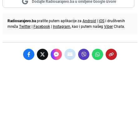
Dodajte Radiosarajevo.ba u omiljene Google izvore
Radiosarajevo.ba
pratite putem aplikacije za
Android
|
iOS
i društvenih
mreža
Twitter
|
Facebook
|
Instagram
, kao i putem našeg
Viber
Chata.