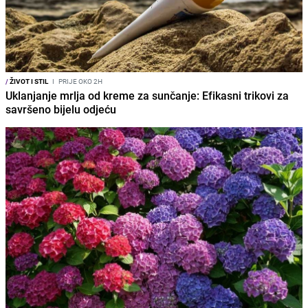
/
ŽIVOT I STIL
I
PRIJE OKO 2H
Uklanjanje mrlja od kreme za sunčanje: Efikasni trikovi za
savršeno bijelu odjeću