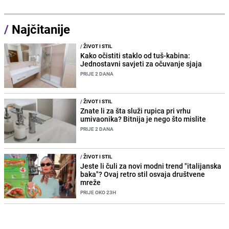
/
Najčitanije
/
ŽIVOT I STIL
Kako očistiti staklo od tuš-kabina:
Jednostavni savjeti za očuvanje sjaja
PRIJE 2 DANA
/
ŽIVOT I STIL
Znate li za šta služi rupica pri vrhu
umivaonika? Bitnija je nego što mislite
PRIJE 2 DANA
/
ŽIVOT I STIL
Jeste li čuli za novi modni trend "italijanska
baka"? Ovaj retro stil osvaja društvene
mreže
PRIJE OKO 23H