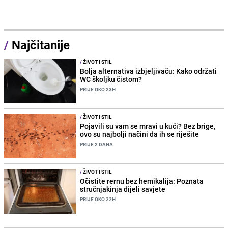
/
Najčitanije
/
ŽIVOT I STIL
Bolja alternativa izbjeljivaču: Kako održati
WC školjku čistom?
PRIJE OKO 23H
/
ŽIVOT I STIL
Pojavili su vam se mravi u kući? Bez brige,
ovo su najbolji načini da ih se riješite
PRIJE 2 DANA
/
ŽIVOT I STIL
Očistite rernu bez hemikalija: Poznata
stručnjakinja dijeli savjete
PRIJE OKO 22H