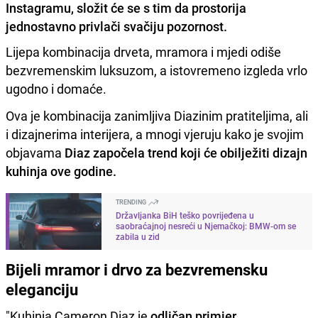
Instagramu, složit će se s tim da prostorija
jednostavno privlači svačiju pozornost.
Lijepa kombinacija drveta, mramora i mjedi odiše
bezvremenskim luksuzom, a istovremeno izgleda vrlo
ugodno i domaće.
Ova je kombinacija zanimljiva Diazinim pratiteljima, ali
i dizajnerima interijera, a mnogi vjeruju kako je svojim
objavama
Diaz započela trend koji će obilježiti dizajn
kuhinja ove godine.
TRENDING
Državljanka BiH teško povrijeđena u
saobraćajnoj nesreći u Njemačkoj: BMW-om se
zabila u zid
Bijeli mramor i drvo za bezvremensku
eleganciju
"Kuhinja Cameron Diaz je
odličan primjer