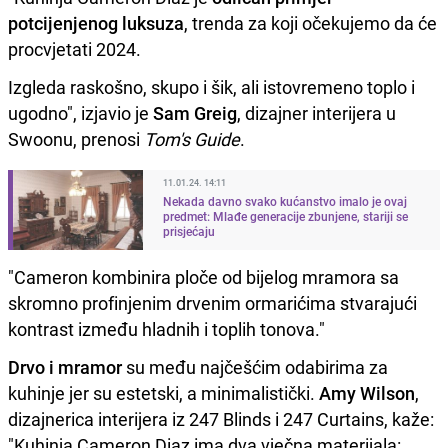
potcijenjenog luksuza
, trenda za koji očekujemo da će
procvjetati 2024.
Izgleda raskošno, skupo i šik, ali istovremeno toplo i
ugodno", izjavio je
Sam
Greig
, dizajner interijera u
Swoonu, prenosi
Tom's Guide
.
11.01.24. 14:11
Nekada davno svako kućanstvo imalo je ovaj
predmet: Mlađe generacije zbunjene, stariji se
prisjećaju
"Cameron kombinira ploče od bijelog mramora sa
skromno profinjenim drvenim ormarićima stvarajući
kontrast između hladnih i toplih tonova."
Drvo i mramor
su među najčešćim odabirima za
kuhinje jer su estetski, a minimalistički.
Amy
Wilson
,
dizajnerica interijera iz 247 Blinds i 247 Curtains, kaže:
"Kuhinja Cameron Diaz ima dva vječna materijala: