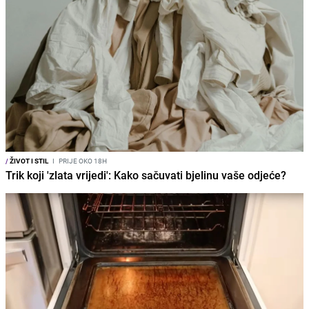
/
ŽIVOT I STIL
I
PRIJE OKO 18H
Trik koji 'zlata vrijedi': Kako sačuvati bjelinu vaše odjeće?