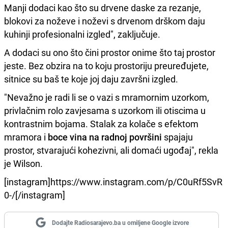
Manji dodaci kao što su drvene daske za rezanje,
blokovi za noževe i noževi s drvenom drškom daju
kuhinji profesionalni izgled", zaključuje.
A dodaci su ono što čini prostor onime što taj prostor
jeste. Bez obzira na to koju prostoriju preuređujete,
sitnice su baš te koje joj daju završni izgled.
"Nevažno je radi li se o vazi s mramornim uzorkom,
privlačnim rolo zavjesama s uzorkom ili otiscima u
kontrastnim bojama. Stalak za kolače s efektom
mramora i
boce vina na radnoj površini
spajaju
prostor, stvarajući kohezivni, ali domaći ugođaj", rekla
je Wilson.
[instagram]https://www.instagram.com/p/C0uRf5SvR
0-/[/instagram]
Dodajte Radiosarajevo.ba u omiljene Google izvore