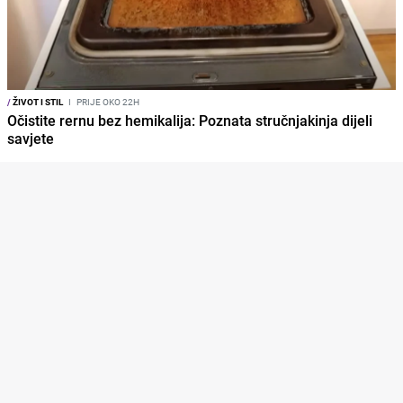
/
ŽIVOT I STIL
I
PRIJE OKO 22H
Očistite rernu bez hemikalija: Poznata stručnjakinja dijeli
savjete