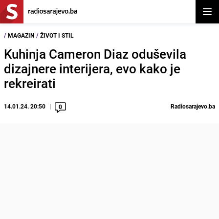
Otvor
/
MAGAZIN
/
ŽIVOT I STIL
Kuhinja Cameron Diaz oduševila
dizajnere interijera, evo kako je
rekreirati
14.01.24. 20:50
Radiosarajevo.ba
0