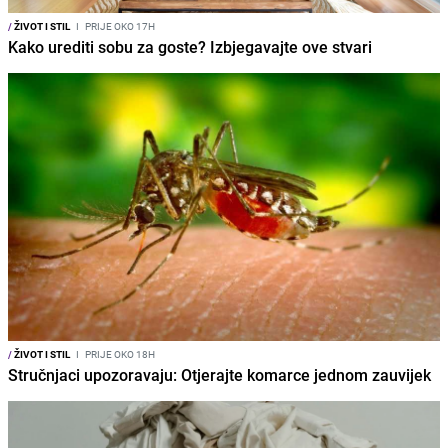
/
ŽIVOT I STIL
I
PRIJE OKO 17H
Kako urediti sobu za goste? Izbjegavajte ove stvari
/
ŽIVOT I STIL
I
PRIJE OKO 18H
Stručnjaci upozoravaju: Otjerajte komarce jednom zauvijek