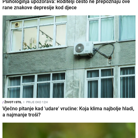
Psihologinja upozorava: Roditelji često ne prepoznaju ove
rane znakove depresije kod djece
/
ŽIVOT I STIL
I
PRIJE OKO 12H
Vječno pitanje kad 'udare' vrućine: Koja klima najbolje hladi,
a najmanje troši?