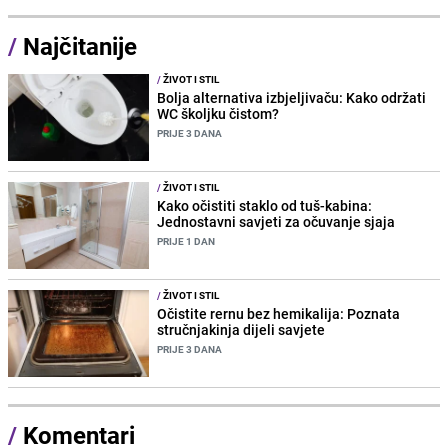
/
Najčitanije
/
ŽIVOT I STIL
Bolja alternativa izbjeljivaču: Kako održati
WC školjku čistom?
PRIJE 3 DANA
/
ŽIVOT I STIL
Kako očistiti staklo od tuš-kabina:
Jednostavni savjeti za očuvanje sjaja
PRIJE 1 DAN
/
ŽIVOT I STIL
Očistite rernu bez hemikalija: Poznata
stručnjakinja dijeli savjete
PRIJE 3 DANA
/
Komentari