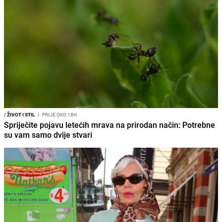
/
ŽIVOT I STIL
I
PRIJE OKO 18H
Spriječite pojavu letećih mrava na prirodan način: Potrebne
su vam samo dvije stvari