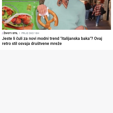
/
ŽIVOT I STIL
I
PRIJE OKO 18H
Jeste li čuli za novi modni trend "italijanska baka"? Ovaj
retro stil osvaja društvene mreže