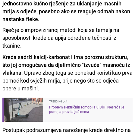
jednostavno kućno rješenje za uklanjanje masnih
mrlja s odjeće, posebno ako se reaguje odmah nakon
nastanka fleke.
Riječ je o improviziranoj metodi koja se temelji na
sposobnosti krede da upija određene tečnosti iz
tkanine.
Kreda sadrži kalcij-karbonat i ima poroznu strukturu
,
što joj omogućava da djelimično
"
izvuče
"
masnoću iz
vlakana
. Upravo zbog toga se ponekad koristi kao prva
pomoć kod svježih mrlja, prije nego što se odjeća
opere u mašini.
TRENDING
Problem električnih romobila u BiH: Nesreća je
puno, a pravila još nema
Postupak podrazumijeva nanošenje krede direktno na