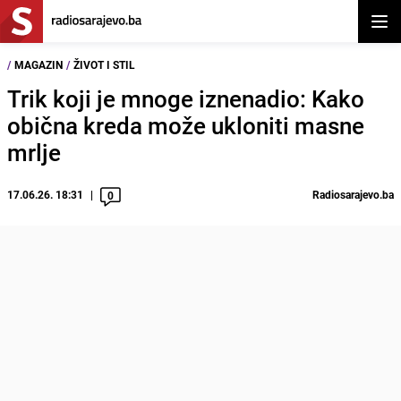
Otvor
/
MAGAZIN
/
ŽIVOT I STIL
Trik koji je mnoge iznenadio: Kako
obična kreda može ukloniti masne
mrlje
17.06.26. 18:31
Radiosarajevo.ba
0