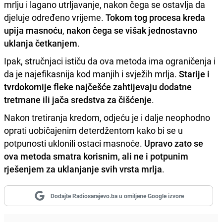
mrlju i lagano utrljavanje, nakon čega se ostavlja da
djeluje određeno vrijeme.
Tokom tog procesa kreda
upija masnoću
,
nakon čega se višak jednostavno
uklanja četkanjem
.
Ipak, stručnjaci ističu da ova metoda ima ograničenja i
da je najefikasnija kod manjih i svježih mrlja.
Starije i
tvrdokornije fleke najčešće zahtijevaju dodatne
tretmane ili jača sredstva za čišćenje
.
Nakon tretiranja kredom, odjeću je i dalje neophodno
oprati uobičajenim deterdžentom kako bi se u
potpunosti uklonili ostaci masnoće.
Upravo zato se
ova metoda smatra korisnim, ali ne i potpunim
rješenjem za uklanjanje svih vrsta mrlja
.
Dodajte Radiosarajevo.ba u omiljene Google izvore