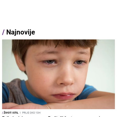
/
Najnovije
/
ŽIVOT I STIL
I
PRIJE OKO 10H