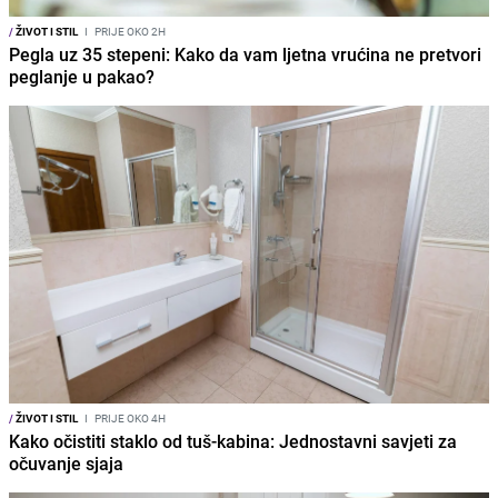
/
ŽIVOT I STIL
I
PRIJE OKO 2H
Pegla uz 35 stepeni: Kako da vam ljetna vrućina ne pretvori
peglanje u pakao?
/
ŽIVOT I STIL
I
PRIJE OKO 4H
Kako očistiti staklo od tuš-kabina: Jednostavni savjeti za
očuvanje sjaja