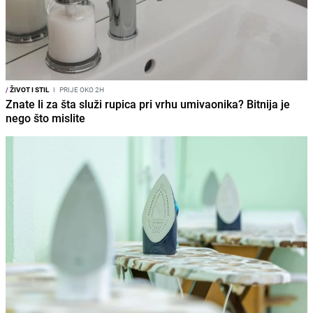
/
ŽIVOT I STIL
I
PRIJE OKO 2H
Znate li za šta služi rupica pri vrhu umivaonika? Bitnija je
nego što mislite