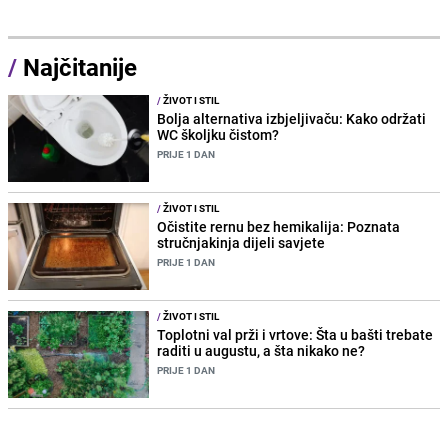
/
Najčitanije
/
ŽIVOT I STIL
Bolja alternativa izbjeljivaču: Kako održati
WC školjku čistom?
PRIJE 1 DAN
/
ŽIVOT I STIL
Očistite rernu bez hemikalija: Poznata
stručnjakinja dijeli savjete
PRIJE 1 DAN
/
ŽIVOT I STIL
Toplotni val prži i vrtove: Šta u bašti trebate
raditi u augustu, a šta nikako ne?
PRIJE 1 DAN