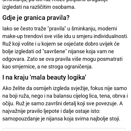
izgledati na različitim osobama.
Gdje je granica pravila?
Iako se često traže "pravila" u šminkanju, moderni
make-up trendovi sve više idu u smjeru individualnosti.
Ruž koji volite i u kojem se osjećate dobro uvijek će
bolje izgledati od "savršene" nijanse koja vam ne
odgovara. Zato se ova pravila više mogu posmatrati
kao smjernice, a ne stroga ograničenja.
I na kraju 'mala beauty logika'
Ako želite da osmijeh izgleda svježije, fokus nije samo
na boji ruža, nego i na balansu cijelog lica, tena, obrva i
očiju. Ruž je samo završni detalj koji sve povezuje. A
najvažnije pravilo ljepote i dalje ostaje isto:
samopouzdanje je nijansa koja svima najbolje stoji.