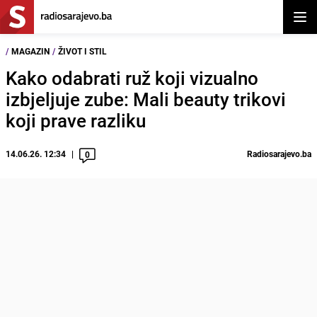
Otvor
/
MAGAZIN
/
ŽIVOT I STIL
Kako odabrati ruž koji vizualno
izbjeljuje zube: Mali beauty trikovi
koji prave razliku
14.06.26. 12:34
Radiosarajevo.ba
0