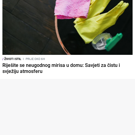
/
ŽIVOT I STIL
I
PRIJE OKO 6H
Riješite se neugodnog mirisa u domu: Savjeti za čistu i
svježiju atmosferu