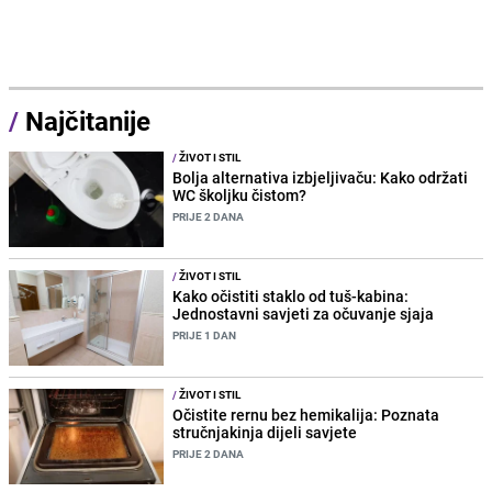
/
Najčitanije
/
ŽIVOT I STIL
Bolja alternativa izbjeljivaču: Kako održati
WC školjku čistom?
PRIJE 2 DANA
/
ŽIVOT I STIL
Kako očistiti staklo od tuš-kabina:
Jednostavni savjeti za očuvanje sjaja
PRIJE 1 DAN
/
ŽIVOT I STIL
Očistite rernu bez hemikalija: Poznata
stručnjakinja dijeli savjete
PRIJE 2 DANA