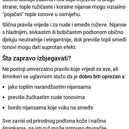
strane, tople ružičaste i koralne nijanse mogu vizualno
"pojačati" tople tonove u osmijehu.
Slična pravila vrijede i za nude i smeđe ruževe. Nijanse
s hladnijim, sivkastim ili bobičastim podtonom obično
djeluju neutralnije i elegantnije, dok previše topli smeđi
tonovi mogu dati suprotan efekt.
Šta zapravo izbjegavati?
Ne postoji univerzalno pravilo koje vrijedi za sve, ali
šminkeri se uglavnom slažu da je
dobro biti oprezan s
:
jako toplim narandžastim nijansama
previše žućkastim nude tonovima
bordo nijansama koje vuku na smeđe
Sve zavisi od prirodnog podtona kože i načina
šminkanja, pa isti ruž može potpuno drugačije