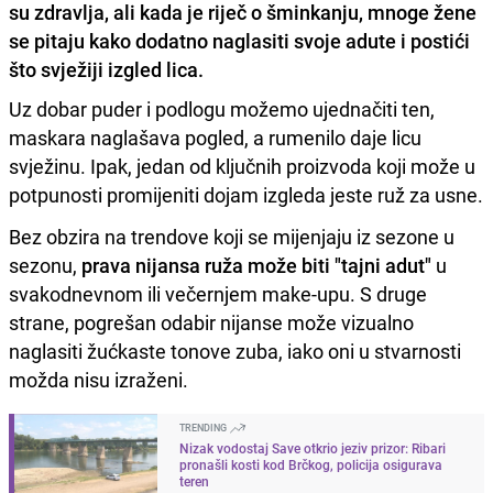
su zdravlja, ali kada je riječ o šminkanju, mnoge žene
se pitaju kako dodatno naglasiti svoje adute i postići
što svježiji izgled lica.
Uz dobar puder i podlogu možemo ujednačiti ten,
maskara naglašava pogled, a rumenilo daje licu
svježinu. Ipak, jedan od ključnih proizvoda koji može u
potpunosti promijeniti dojam izgleda jeste ruž za usne.
Bez obzira na trendove koji se mijenjaju iz sezone u
sezonu,
prava nijansa ruža može biti "tajni adut"
u
svakodnevnom ili večernjem make-upu. S druge
strane, pogrešan odabir nijanse može vizualno
naglasiti žućkaste tonove zuba, iako oni u stvarnosti
možda nisu izraženi.
TRENDING
Nizak vodostaj Save otkrio jeziv prizor: Ribari
pronašli kosti kod Brčkog, policija osigurava
teren