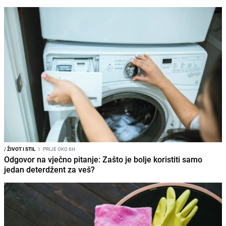
/
ŽIVOT I STIL
I
PRIJE OKO 6H
Odgovor na vječno pitanje: Zašto je bolje koristiti samo
jedan deterdžent za veš?