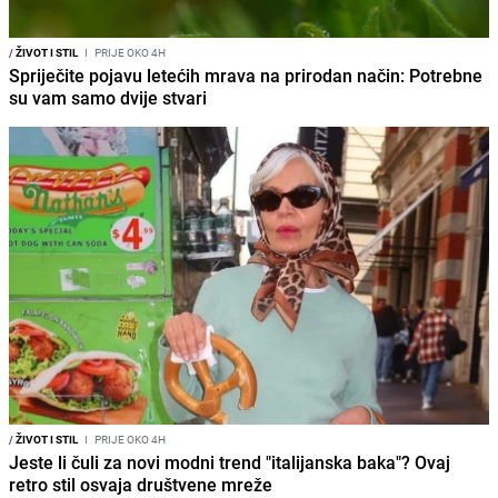
/
ŽIVOT I STIL
I
PRIJE OKO 4H
Spriječite pojavu letećih mrava na prirodan način: Potrebne
su vam samo dvije stvari
/
ŽIVOT I STIL
I
PRIJE OKO 4H
Jeste li čuli za novi modni trend "italijanska baka"? Ovaj
retro stil osvaja društvene mreže