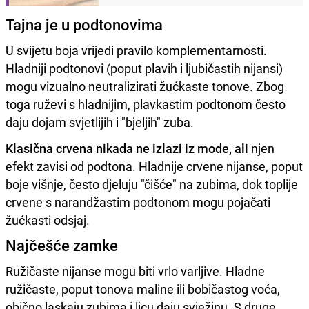
Tajna je u podtonovima
U svijetu boja vrijedi pravilo komplementarnosti.
Hladniji podtonovi (poput plavih i ljubičastih nijansi)
mogu vizualno neutralizirati žućkaste tonove. Zbog
toga ruževi s hladnijim, plavkastim podtonom često
daju dojam svjetlijih i "bjeljih" zuba.
Klasična crvena nikada ne izlazi iz mode, ali
njen
efekt zavisi od podtona. Hladnije crvene nijanse, poput
boje višnje, često djeluju "čišće" na zubima, dok toplije
crvene s narandžastim podtonom mogu pojačati
žućkasti odsjaj.
Najčešće zamke
Ružičaste nijanse mogu biti vrlo varljive. Hladne
ružičaste, poput tonova maline ili bobičastog voća,
obično laskaju zubima i licu daju svježinu. S druge