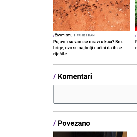
/
ŽIVOT I STIL
I
PRIJE 1 DAN
/
Pojavili su vam se mravi u kući? Bez
brige, ovo su najbolji načini da ih se
r
riješite
/
Komentari
/
Povezano