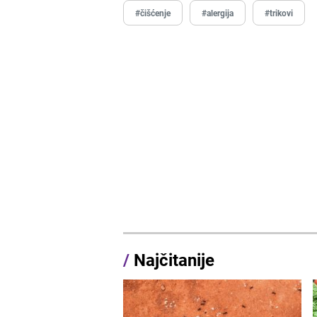
#čišćenje
#alergija
#trikovi
/
Najčitanije