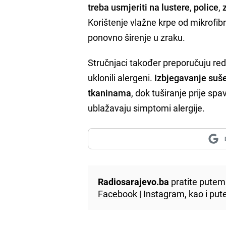
treba usmjeriti na lustere
,
police
,
Korištenje vlažne krpe od mikrofib
ponovno širenje u zraku.
Stručnjaci također preporučuju re
uklonili alergeni.
Izbjegavanje suše
tkaninama
, dok tuširanje prije s
ublažavaju simptomi alergije.
Radiosarajevo.ba
pratite putem 
Facebook
|
Instagram
, kao i p