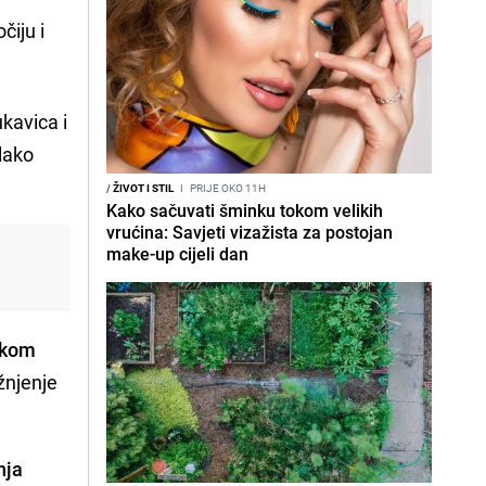
čiju i
ukavica i
lako
/
ŽIVOT I STIL
I
PRIJE OKO 11H
Kako sačuvati šminku tokom velikih
vrućina: Savjeti vizažista za postojan
make-up cijeli dan
okom
žnjenje
nja