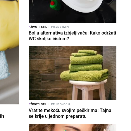
/
ŽIVOT I STIL
I
PRIJE 31MIN
Bolja alternativa izbjeljivaču: Kako održati
WC školjku čistom?
/
ŽIVOT I STIL
I
PRIJE OKO 1H
Vratite mekoću svojim peškirima: Tajna
ih
se krije u jednom preparatu