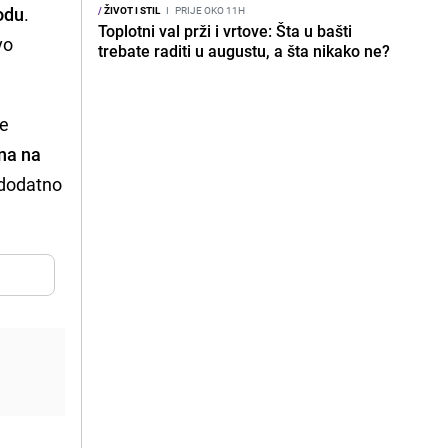
podu
.
/
ŽIVOT I STIL
I
PRIJE OKO 11H
Toplotni val prži i vrtove: Šta u bašti
vo
trebate raditi u augustu, a šta nikako ne?
se
na na
 dodatno