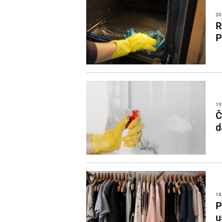
20
R
P
19
Č
d
18
P
u