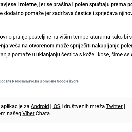
zavjese
i roletne
,
jer se prašina i polen spuštaju prema 
re dodatno pomaže jer zadržava čestice i sprječava njiho
dovno pranje posteljine na višim temperaturama kako bi 
nja veša na otvorenom može spriječiti nakupljanje pole
pavanja pomaže u uklanjanju čestica s kože i kose, čime se
Dodajte Radiosarajevo.ba u omiljene Google izvore
aplikacije za
Android
|
iOS
i društvenih mreža
Twitter
|
utem našeg
Viber
Chata.