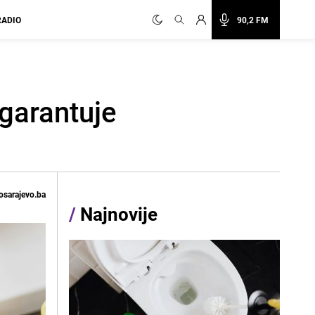
RADIO
90,2 FM
 garantuje
osarajevo.ba
/
Najnovije