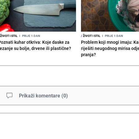
ŽIVOT I STIL
I
PRIJE 1 DAN
/
ŽIVOT I STIL
I
PRIJE 1 DAN
Poznati kuhar otkriva: Koje daske za
Problem koji mnogi imaju: Ka
ezanje su bolje, drvene ili plastične?
riješiti neugodnog mirisa od
pranja?
Prikaži komentare
(
0
)