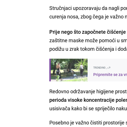
Stručnjaci upozoravaju da nagli po
curenja nosa, zbog čega je važno n
Prije nego što započnete čišćenj
zaštitne maske može pomoći u sman
podižu u zrak tokom čišćenja i d
TRENDING
Pripremite se za v
Redovno održavanje higijene prosto
perioda visoke koncentracije pol
usisivača kako bi se spriječilo naku
Posebno je važno čistiti prostorije