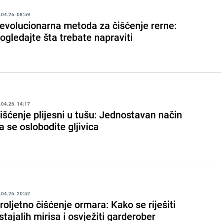
.04.26. 08:59
evolucionarna metoda za čišćenje rerne:
ogledajte šta trebate napraviti
.04.26. 14:17
išćenje plijesni u tušu: Jednostavan način
a se oslobodite gljivica
.04.26. 20:52
roljetno čišćenje ormara: Kako se riješiti
stajalih mirisa i osvježiti garderober