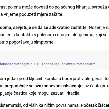
rast polena može dovesti do pojačanog kihanja, svrbeža o
a vrijeme poduzeti mjere zaštite.
e doma
,
savjetuje se da se adekvatno zaštitite
. Nošenje r
jenju kontakta s polenom i drugim alergenima, koji se 
odatno pogoršavaju simptome.
rhunac toplotnog vala: U BiH danas upaljen crveni meteoalarm
ra jedan je od ključnih koraka u borbi protiv alergena.
T
ena preporučuje se svakodnevno usisavanje
, uz često pra
pljanje čestica koje mogu izazvati iritacije.
 sistematski, od viših ka nižim površinama.
Početak čišće