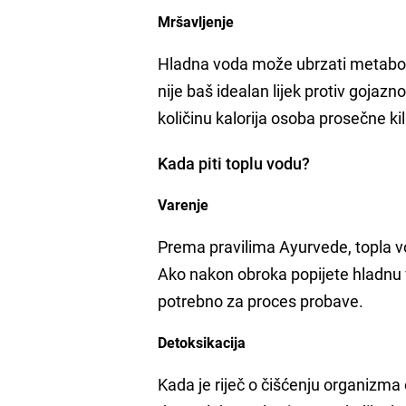
Mršavljenje
Hladna voda može ubrzati metabol
nije baš idealan lijek protiv goj
količinu kalorija osoba prosečne k
Kada piti toplu vodu?
Varenje
Prema pravilima Ayurvede, topla v
Ako nakon obroka popijete hladnu vo
potrebno za proces probave.
Detoksikacija
Kada je riječ o čišćenju organizma