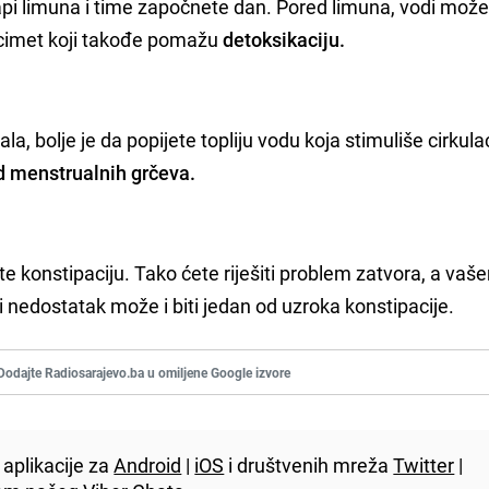
api limuna i time započnete dan. Pored limuna, vodi mož
li cimet koji takođe pomažu
detoksikaciju.
a, bolje je da popijete topliju vodu koja stimuliše cirkulac
d menstrualnih grčeva.
te konstipaciju. Tako ćete riješiti problem zatvora, a vaše
iji nedostatak može i biti jedan od uzroka konstipacije.
Dodajte Radiosarajevo.ba u omiljene Google izvore
aplikacije za
Android
|
iOS
i društvenih mreža
Twitter
|