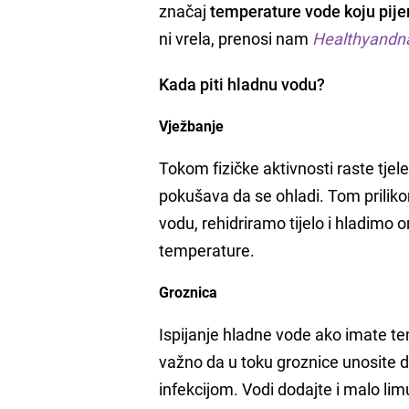
značaj
temperature vode koju pij
ni vrela, prenosi nam
Healthyandna
Kada piti hladnu vodu?
Vježbanje
Tokom fizičke aktivnosti raste tj
pokušava da se ohladi. Tom priliko
vodu, rehidriramo tijelo i hladimo
temperature.
Groznica
Ispijanje hladne vode ako imate t
važno da u toku groznice unosite do
infekcijom. Vodi dodajte i malo lim