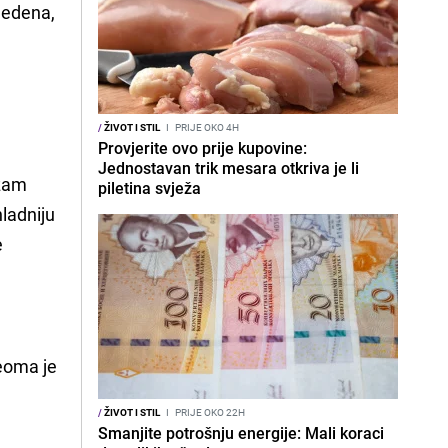
ledena,
/
ŽIVOT I STIL
I
PRIJE OKO 4H
Provjerite ovo prije kupovine:
Jednostavan trik mesara otkriva je li
izam
piletina svježa
ladniju
e
eoma je
/
ŽIVOT I STIL
I
PRIJE OKO 22H
Smanjite potrošnju energije: Mali koraci