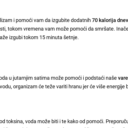
izam i pomoći vam da izgubite dodatnih
70 kalorija dne
aznosti, tokom vremena vam može pomoći da smršate. Inače
ilaže izgubi tokom 15 minuta šetnje.
oda u jutarnjim satima može pomoći i podstaći naše
vare
du, organizam će teže variti hranu jer će više energije b
 od toksina, voda može biti i te kako od pomoći. Preporuč