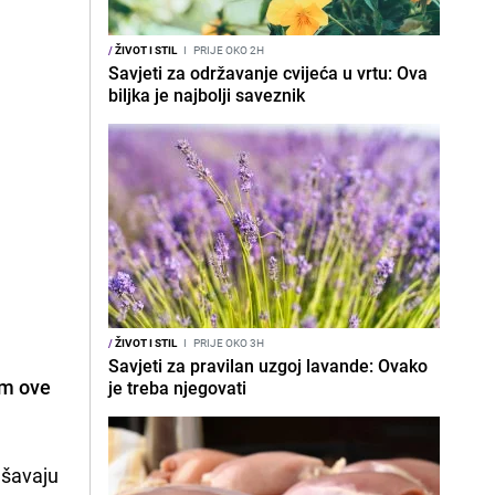
/
ŽIVOT I STIL
I
PRIJE OKO 2H
Savjeti za održavanje cvijeća u vrtu: Ova
biljka je najbolji saveznik
/
ŽIVOT I STIL
I
PRIJE OKO 3H
Savjeti za pravilan uzgoj lavande: Ovako
om ove
je treba njegovati
ašavaju