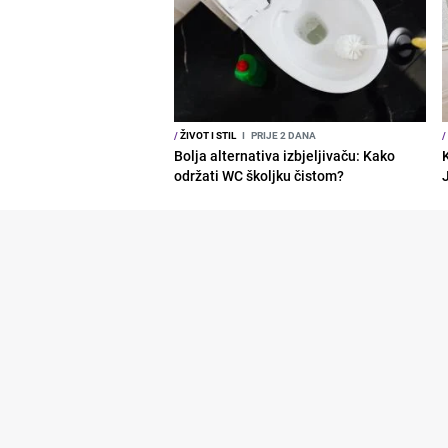
/
ŽIVOT I STIL
I
PRIJE 2 DANA
/
Bolja alternativa izbjeljivaču: Kako
održati WC školjku čistom?