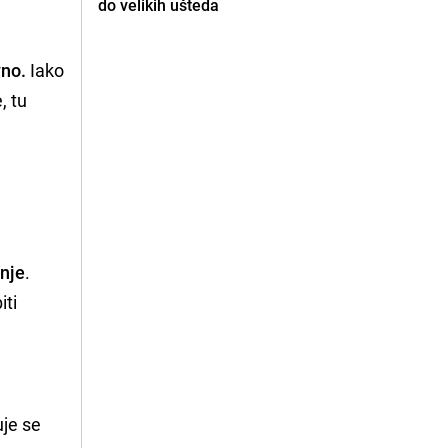
do velikih ušteda
vno.
Iako
, tu
nje
.
iti
uje se