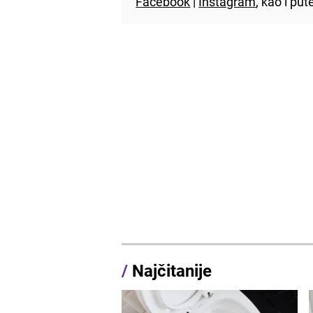
Facebook
|
Instagram
, kao i p
/
Najčitanije