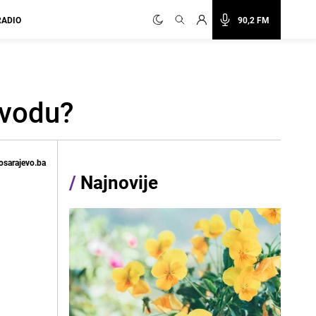
RADIO
90,2 FM
 vodu?
osarajevo.ba
/
Najnovije