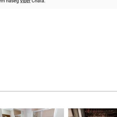
utem našeg
Viber
Chata.