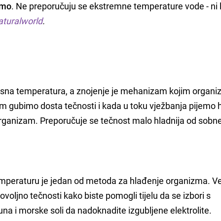
emo
. Ne preporučuju se ekstremne temperature vode - ni 
turalworld
.
elesna temperatura, a znojenje je mehanizam kojim organ
m gubimo dosta tečnosti i kada u toku vježbanja pijemo h
 organizam. Preporučuje se tečnost malo hladnija od sobn
emperaturu je jedan od metoda za hlađenje organizma. V
voljno tečnosti kako biste pomogli tijelu da se izbori s
una i morske soli da nadoknadite izgubljene elektrolite.