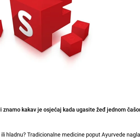
 svi znamo kakav je osjećaj kada ugasite žeđ jednom čaš
plu ili hladnu? Tradicionalne medicine poput Ayurvede nagl