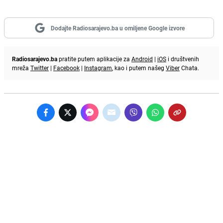
Dodajte Radiosarajevo.ba u omiljene Google izvore
Radiosarajevo.ba
pratite putem aplikacije za
Android
|
iOS
i društvenih
mreža
Twitter
|
Facebook
|
Instagram
, kao i putem našeg
Viber
Chata.