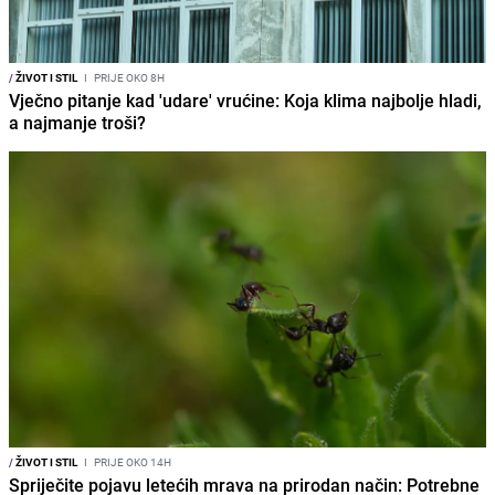
/
ŽIVOT I STIL
I
PRIJE OKO 8H
Vječno pitanje kad 'udare' vrućine: Koja klima najbolje hladi,
a najmanje troši?
/
ŽIVOT I STIL
I
PRIJE OKO 14H
Spriječite pojavu letećih mrava na prirodan način: Potrebne