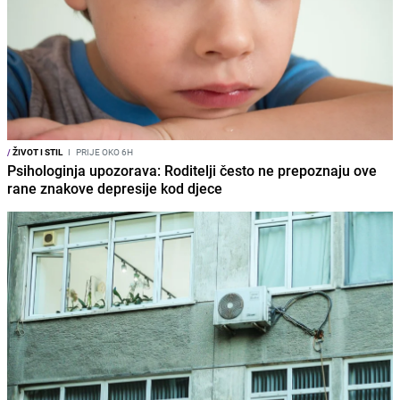
/
ŽIVOT I STIL
I
PRIJE OKO 6H
Psihologinja upozorava: Roditelji često ne prepoznaju ove
rane znakove depresije kod djece