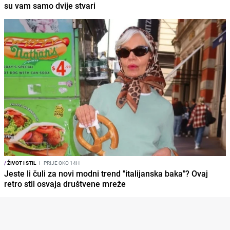
su vam samo dvije stvari
/
ŽIVOT I STIL
I
PRIJE OKO 14H
Jeste li čuli za novi modni trend "italijanska baka"? Ovaj
retro stil osvaja društvene mreže