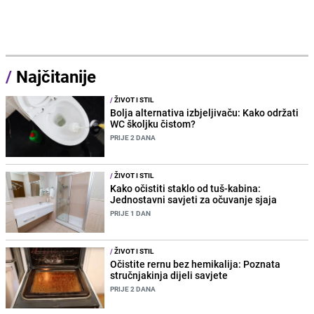
/
Najčitanije
/
ŽIVOT I STIL
Bolja alternativa izbjeljivaču: Kako održati
WC školjku čistom?
PRIJE 2 DANA
/
ŽIVOT I STIL
Kako očistiti staklo od tuš-kabina:
Jednostavni savjeti za očuvanje sjaja
PRIJE 1 DAN
/
ŽIVOT I STIL
Očistite rernu bez hemikalija: Poznata
stručnjakinja dijeli savjete
PRIJE 2 DANA