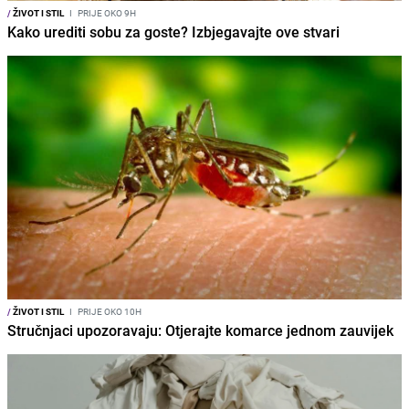
/
ŽIVOT I STIL
I
PRIJE OKO 9H
Kako urediti sobu za goste? Izbjegavajte ove stvari
/
ŽIVOT I STIL
I
PRIJE OKO 10H
Stručnjaci upozoravaju: Otjerajte komarce jednom zauvijek