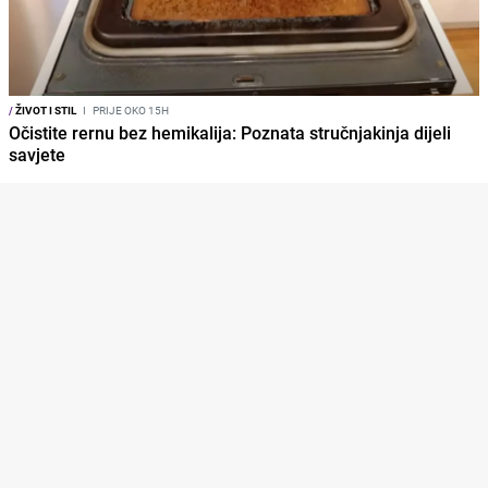
/
ŽIVOT I STIL
I
PRIJE OKO 15H
Očistite rernu bez hemikalija: Poznata stručnjakinja dijeli
savjete