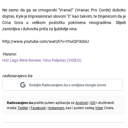
Ne samo da ga se crnogorski "Vranač" (Vranac Pro Corde) duboko
dojmio, Kyle je impresioniran slovom "č" kao takvim, te činjenicom da je
Crna Gora u velikom postotku pokrivena vinogradima. Slijedi
zanimljiva i duhovita priča za ljubitelje vina:
http://www.youtube.com/watch?v=tYuIQFI60xU
Vezano:
Hot Legs Wine Review: Vino Pelješac (VIDEO)
radiosarajevo.ba
Dodajte Radiosarajevo.ba u omiljene Google izvore
Radiosarajevo.ba
pratite putem aplikacije za
Android
|
iOS
i društvenih
mreža
Twitter
|
Facebook
|
Instagram
, kao i putem našeg
Viber
Chata.