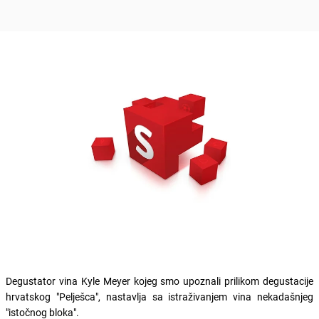
Degustator vina Kyle Meyer kojeg smo upoznali prilikom degustacije
hrvatskog "Pelješca", nastavlja sa istraživanjem vina nekadašnjeg
"istočnog bloka".