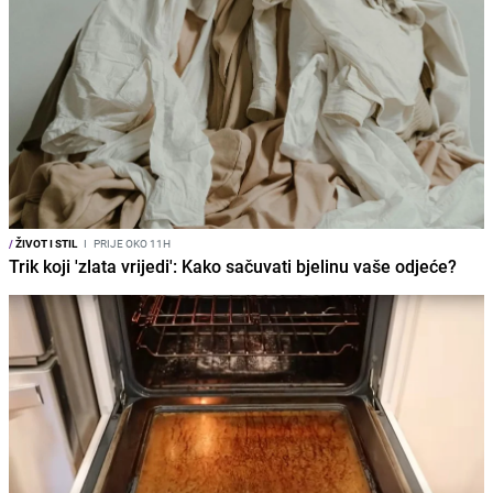
/
ŽIVOT I STIL
I
PRIJE OKO 11H
Trik koji 'zlata vrijedi': Kako sačuvati bjelinu vaše odjeće?