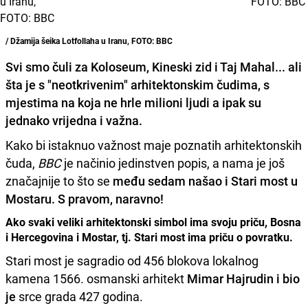
/ Džamija šeika Lotfollaha u Iranu, FOTO: BBC
Svi smo čuli za
Koloseum
,
Kineski zid
i
Taj Mahal.
.. ali
šta je s "neotkrivenim" arhitektonskim čudima, s
mjestima na koja ne hrle milioni ljudi a ipak su
jednako vrijedna i važna.
Kako bi istaknuo važnost maje poznatih arhitektonskih
čuda,
BBC
je načinio jedinstven popis, a nama je još
značajnije to što se
među sedam našao i Stari most u
Mostaru. S pravom, naravno!
Ako svaki veliki arhitektonski simbol ima svoju priču, Bosna
i Hercegovina i Mostar, tj. Stari most ima priču o povratku.
Stari most je sagradio od 456 blokova lokalnog
kamena 1566. osmanski arhitekt
Mimar Hajrudin i bio
je
srce grada 427 godina.