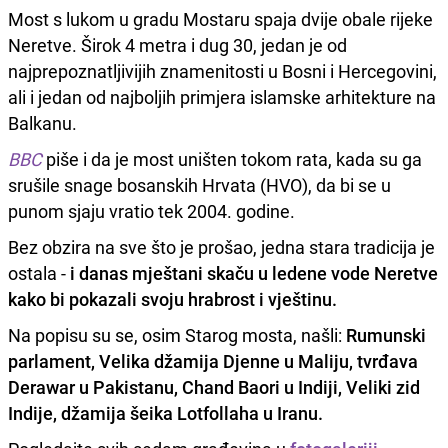
Most s lukom u gradu Mostaru spaja dvije obale rijeke
Neretve. Širok 4 metra i dug 30, jedan je od
najprepoznatljivijih znamenitosti u Bosni i Hercegovini,
ali i jedan od najboljih primjera islamske arhitekture na
Balkanu.
BBC
piše i da je most uništen tokom rata, kada su ga
srušile snage bosanskih Hrvata (HVO), da bi se u
punom sjaju vratio tek 2004. godine.
Bez obzira na sve što je prošao, jedna stara tradicija je
ostala -
i danas mještani skaču u ledene vode Neretve
kako bi pokazali svoju hrabrost i vještinu.
Na popisu su se, osim Starog mosta, našli:
Rumunski
parlament, Velika džamija Djenne u Maliju, tvrđava
Derawar u Pakistanu, Chand Baori u Indiji, Veliki zid
Indije, džamija šeika Lotfollaha u Iranu.