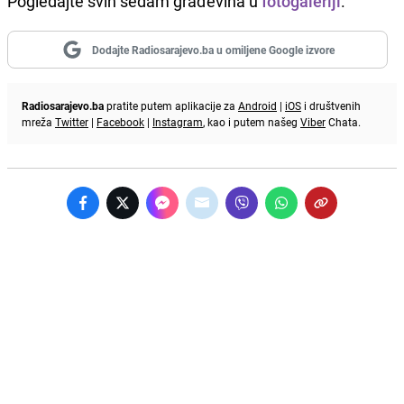
Pogledajte svih sedam građevina u
fotogaleriji
.
Dodajte Radiosarajevo.ba u omiljene Google izvore
Radiosarajevo.ba
pratite putem aplikacije za
Android
|
iOS
i društvenih
mreža
Twitter
|
Facebook
|
Instagram
, kao i putem našeg
Viber
Chata.