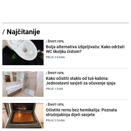
/
Najčitanije
/
ŽIVOT I STIL
Bolja alternativa izbjeljivaču: Kako održati
WC školjku čistom?
PRIJE 3 DANA
/
ŽIVOT I STIL
Kako očistiti staklo od tuš-kabina:
Jednostavni savjeti za očuvanje sjaja
PRIJE 1 DAN
/
ŽIVOT I STIL
Očistite rernu bez hemikalija: Poznata
stručnjakinja dijeli savjete
PRIJE 2 DANA