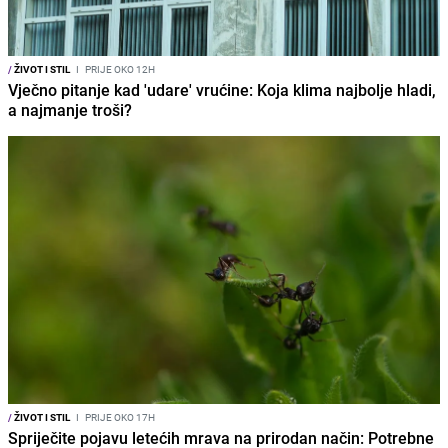
/
ŽIVOT I STIL
I
PRIJE OKO 12H
Vječno pitanje kad 'udare' vrućine: Koja klima najbolje hladi,
a najmanje troši?
/
ŽIVOT I STIL
I
PRIJE OKO 17H
Spriječite pojavu letećih mrava na prirodan način: Potrebne