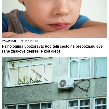
/
ŽIVOT I STIL
I
PRIJE OKO 10H
Psihologinja upozorava: Roditelji često ne prepoznaju ove
rane znakove depresije kod djece