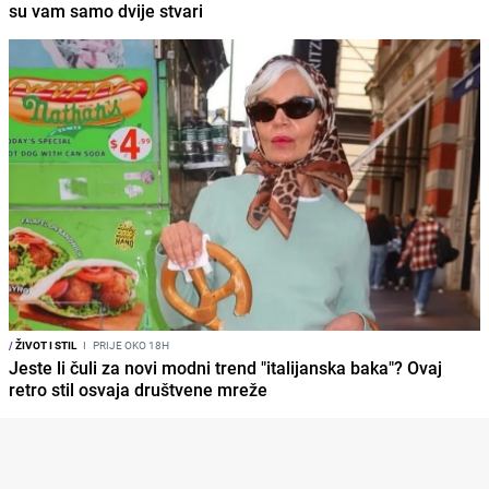
su vam samo dvije stvari
/
ŽIVOT I STIL
I
PRIJE OKO 18H
Jeste li čuli za novi modni trend "italijanska baka"? Ovaj
retro stil osvaja društvene mreže