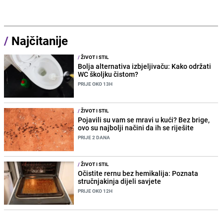
/
Najčitanije
/
ŽIVOT I STIL
Bolja alternativa izbjeljivaču: Kako održati
WC školjku čistom?
PRIJE OKO 13H
/
ŽIVOT I STIL
Pojavili su vam se mravi u kući? Bez brige,
ovo su najbolji načini da ih se riješite
PRIJE 2 DANA
/
ŽIVOT I STIL
Očistite rernu bez hemikalija: Poznata
stručnjakinja dijeli savjete
PRIJE OKO 12H