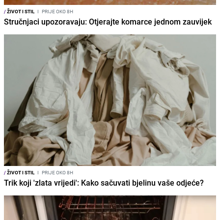
/
ŽIVOT I STIL
I
PRIJE OKO 8H
Stručnjaci upozoravaju: Otjerajte komarce jednom zauvijek
/
ŽIVOT I STIL
I
PRIJE OKO 8H
Trik koji 'zlata vrijedi': Kako sačuvati bjelinu vaše odjeće?