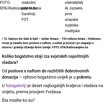
/ 10. Qaboos bin Said al Said – sultan Omana – 700 miliona dolara - Očekivano,
novac je zaradio kroz poslove s naftom, a sultan je poznat i po ulaganju u
obnovu i gradnju džamija širom zemlje. FOTO: EPA/Radiosarajevo.ba
Koliko bogatstvo stoji iza svjetskih najelitnijih
vladara?
Od
poslova s naftom do različitih dobrotvornih
donacija
– njihovo bogatstvo uvijek je u
pokretu
.
U
fotogaleriji
je deset najbogatijih kraljeva i vladara na
svijetu, prema procjeni
Forbesa
.
Šta mislite ko su?