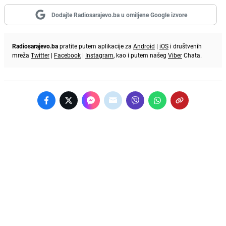
Dodajte Radiosarajevo.ba u omiljene Google izvore
Radiosarajevo.ba
pratite putem aplikacije za
Android
|
iOS
i društvenih
mreža
Twitter
|
Facebook
|
Instagram
, kao i putem našeg
Viber
Chata.