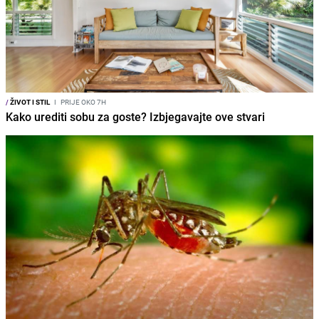
/
ŽIVOT I STIL
I
PRIJE OKO 7H
Kako urediti sobu za goste? Izbjegavajte ove stvari