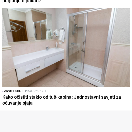
peglanje u pakao?
/
ŽIVOT I STIL
I
PRIJE OKO 12H
Kako očistiti staklo od tuš-kabina: Jednostavni savjeti za
očuvanje sjaja