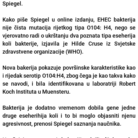
Spiegel.
Kako piše Spiegel u online izdanju, EHEC bakterija
nije čista mutacija rijetkog tipa O104: H4, nego se
vjerovatno radi o ukrštanju dva poznata tipa eseherija
koli bakterije, izjavila je Hilde Cruse iz Svjetske
zdravstvene organizacije (WHO).
Nova bakerija pokazuje površinske karakteristike kao
i rijedak serotip O104:H4, zbog čega je kao takva kako
se navodi, i bila identifikovana u laboratriji Robert
Koch Instituta u Muensteru.
Bakterija je dodatno vremenom dobila gene jedne
druge eseherihija koli i to bi moglo objasniti njenu
agresivnost, prenosi Spiegel saznanja naučnika.