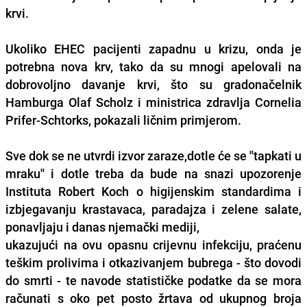
krvi.
Ukoliko EHEC pacijenti zapadnu u krizu, onda je
potrebna nova krv, tako da su mnogi apelovali na
dobrovoljno davanje krvi, što su gradonačelnik
Hamburga Olaf Scholz i ministrica zdravlja Cornelia
Prifer-Schtorks, pokazali ličnim primjerom.
Sve dok se ne utvrdi izvor zaraze,dotle će se ''tapkati u
mraku'' i dotle treba da bude na snazi upozorenje
Instituta Robert Koch o higijenskim standardima i
izbjegavanju krastavaca, paradajza i zelene salate,
ponavljaju i danas njemački mediji,
ukazujući na ovu opasnu crijevnu infekciju, praćenu
teškim prolivima i otkazivanjem bubrega - što dovodi
do smrti - te navode statističke podatke da se mora
računati s oko pet posto žrtava od ukupnog broja