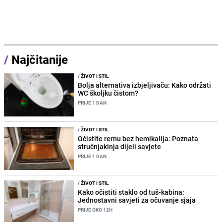
/
Najčitanije
/
ŽIVOT I STIL
Bolja alternativa izbjeljivaču: Kako održati
WC školjku čistom?
PRIJE 1 DAN
/
ŽIVOT I STIL
Očistite rernu bez hemikalija: Poznata
stručnjakinja dijeli savjete
PRIJE 1 DAN
/
ŽIVOT I STIL
Kako očistiti staklo od tuš-kabina:
Jednostavni savjeti za očuvanje sjaja
PRIJE OKO 12H