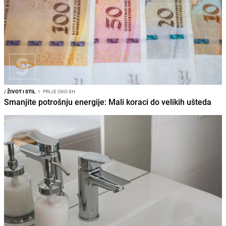
/
ŽIVOT I STIL
I
PRIJE OKO 8H
Smanjite potrošnju energije: Mali koraci do velikih ušteda