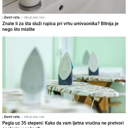
/
ŽIVOT I STIL
I
PRIJE OKO 10H
Znate li za šta služi rupica pri vrhu umivaonika? Bitnija je
nego što mislite
/
ŽIVOT I STIL
I
PRIJE OKO 10H
Pegla uz 35 stepeni: Kako da vam ljetna vrućina ne pretvori