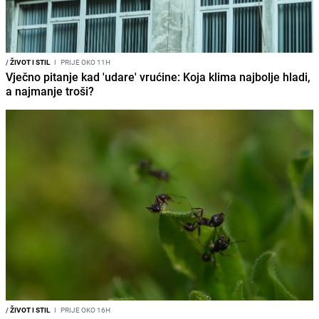
/
ŽIVOT I STIL
I
PRIJE OKO 11H
Vječno pitanje kad 'udare' vrućine: Koja klima najbolje hladi,
a najmanje troši?
/
ŽIVOT I STIL
I
PRIJE OKO 16H