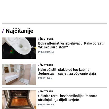
/
Najčitanije
/
ŽIVOT I STIL
Bolja alternativa izbjeljivaču: Kako održati
WC školjku čistom?
PRIJE 2 DANA
/
ŽIVOT I STIL
Kako očistiti staklo od tuš-kabina:
Jednostavni savjeti za očuvanje sjaja
PRIJE 1 DAN
/
ŽIVOT I STIL
Očistite rernu bez hemikalija: Poznata
stručnjakinja dijeli savjete
PRIJE 2 DANA