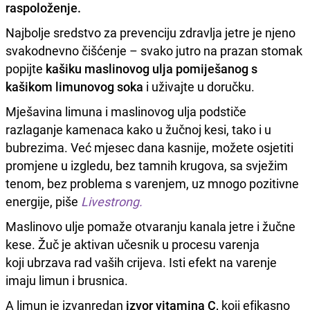
raspoloženje.
Najbolje sredstvo za prevenciju zdravlja jetre je njeno
svakodnevno čišćenje – svako jutro na prazan stomak
popijte
kašiku maslinovog ulja pomiješanog s
kašikom limunovog soka
i uživajte u doručku.
Mješavina limuna i maslinovog ulja podstiče
razlaganje kamenaca kako u žučnoj kesi, tako i u
bubrezima. Već mjesec dana kasnije, možete osjetiti
promjene u izgledu, bez tamnih krugova, sa svježim
tenom, bez problema s varenjem, uz mnogo pozitivne
energije, piše
Livestrong.
Maslinovo ulje pomaže otvaranju kanala jetre i žučne
kese. Žuč je aktivan učesnik u procesu varenja
koji
ubrzava rad vaših crijeva
.
Isti efekt na varenje
imaju limun i brusnica.
A limun je izvanredan
izvor
vitamina C,
koji efikasno