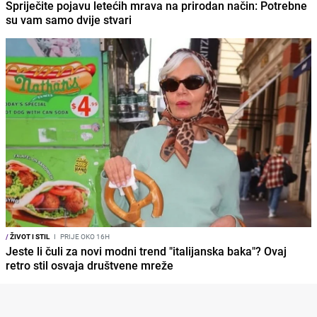
Spriječite pojavu letećih mrava na prirodan način: Potrebne
su vam samo dvije stvari
/
ŽIVOT I STIL
I
PRIJE OKO 16H
Jeste li čuli za novi modni trend "italijanska baka"? Ovaj
retro stil osvaja društvene mreže