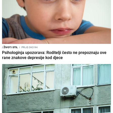
/
ŽIVOT I STIL
I
PRIJE OKO 9H
Psihologinja upozorava: Roditelji često ne prepoznaju ove
rane znakove depresije kod djece