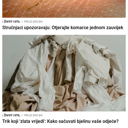
/
ŽIVOT I STIL
I
PRIJE OKO 8H
Stručnjaci upozoravaju: Otjerajte komarce jednom zauvijek
/
ŽIVOT I STIL
I
PRIJE OKO 8H
Trik koji 'zlata vrijedi': Kako sačuvati bjelinu vaše odjeće?