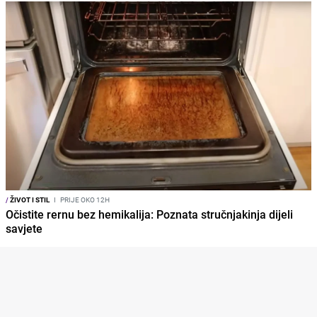
/
ŽIVOT I STIL
I
PRIJE OKO 12H
Očistite rernu bez hemikalija: Poznata stručnjakinja dijeli
savjete