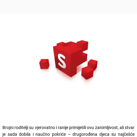
Brojni roditelji su vjerovatno i ranije primijetili ovu zanimljivost, ali stvar
je sada dobila i naučno pokriće – drugorođena djeca su najčešće