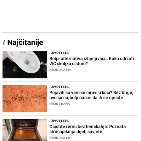
/
Najčitanije
/
ŽIVOT I STIL
Bolja alternativa izbjeljivaču: Kako održati
WC školjku čistom?
PRIJE OKO 13H
/
ŽIVOT I STIL
Pojavili su vam se mravi u kući? Bez brige,
ovo su najbolji načini da ih se riješite
PRIJE 2 DANA
/
ŽIVOT I STIL
Očistite rernu bez hemikalija: Poznata
stručnjakinja dijeli savjete
PRIJE OKO 12H