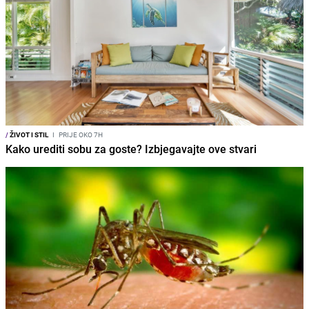
/
ŽIVOT I STIL
I
PRIJE OKO 7H
Kako urediti sobu za goste? Izbjegavajte ove stvari