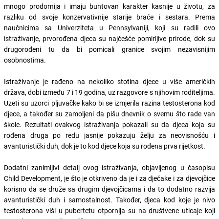
mnogo prodornija i imaju buntovan karakter kasnije u životu, za
razliku od svoje konzervativnije starije braće i sestara. Prema
naučnicima sa Univerziteta u Pennsylvaniji, koji su radili ovo
istraživanje, prvorođena djeca su najčešće pomirljive prirode, dok su
drugorođeni tu da bi pomicali granice svojim nezavisnijim
osobnostima.
Istraživanje je rađeno na nekoliko stotina djece u više američkih
država, dobi između 7 i 19 godina, uz razgovore s njihovim roditeljima.
Uzeti su uzorci pljuvačke kako bi se izmjerila razina testosterona kod
djece, a također su zamoljeni da pišu dnevnik o svemu što rade van
škole. Rezultati ovakvog istraživanja pokazali su da djeca koja su
rođena druga po redu jasnije pokazuju želju za neovisnošću i
avanturistički duh, dok je to kod djece koja su rođena prva rijetkost.
Dodatni zanimljivi detalj ovog istraživanja, objavljenog u časopisu
Child Development, je što je otkriveno da je i za dječake i za djevojčice
korisno da se druže sa drugim djevojčicama i da to dodatno razvija
avanturistički duh i samostalnost. Također, djeca kod koje je nivo
testosterona viši u pubertetu otpornija su na društvene uticaje koji