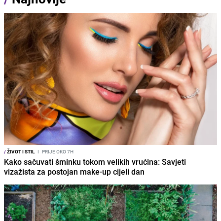
/
ŽIVOT I STIL
I
PRIJE OKO 7H
Kako sačuvati šminku tokom velikih vrućina: Savjeti
vizažista za postojan make-up cijeli dan