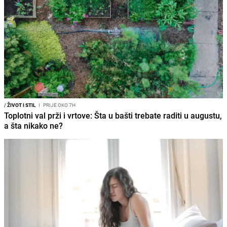
/
ŽIVOT I STIL
I
PRIJE OKO 7H
Toplotni val prži i vrtove: Šta u bašti trebate raditi u augustu,
a šta nikako ne?