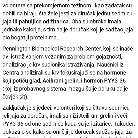
volontera sa prekomjernom težinom i kao zadatak su
dobili da biraju šta žele jesti za diručak jednu sedmicu -
jaja ili pahuljice od žitarica
. Oba su obroka imala
jednako kalorija, s tim da je doručak koji je sadžao jaja
bio bogatiji proteinima.
Pennington Biomedical Research Center, koji se inače
avi istraživanjem vezanim za problem gojaznosti,
analizirao je krv sudionika istraživanja. Naučnici iz
Centra analizirali su krv fokusirajući se na
hormone
koji potiču glad, Acilirani grelin, i hormon PYY3-36
(koji iz probavnog sistema mozgu šalje poruku da je
čovjek sit).
Zaključak je sljedeći: volonteri koji su čitavu sedmicu
jeli jaja za doručak, imali su niži Acilirani grelin i veći
PYY3-36 od one sedmice kada su jeli žitarice. Također,
pokazalo se kako su oni čiji je doručak sadžao jaja,
za