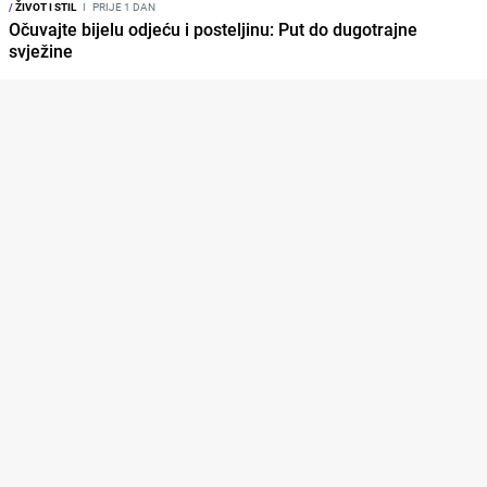
/
ŽIVOT I STIL
I
PRIJE 1 DAN
Očuvajte bijelu odjeću i posteljinu: Put do dugotrajne
svježine