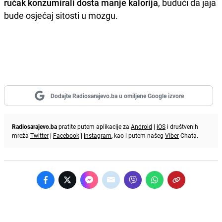
ručak konzumirali dosta manje kalorija
, budući da jaja
bude osjećaj sitosti u mozgu.
Dodajte Radiosarajevo.ba u omiljene Google izvore
Radiosarajevo.ba
pratite putem aplikacije za
Android
|
iOS
i društvenih
mreža
Twitter
|
Facebook
|
Instagram
, kao i putem našeg
Viber
Chata.