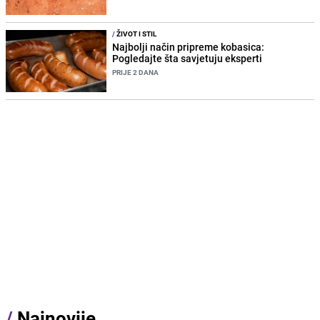
/
ŽIVOT I STIL
Najbolji način pripreme kobasica:
Pogledajte šta savjetuju eksperti
PRIJE 2 DANA
/
Najnovije