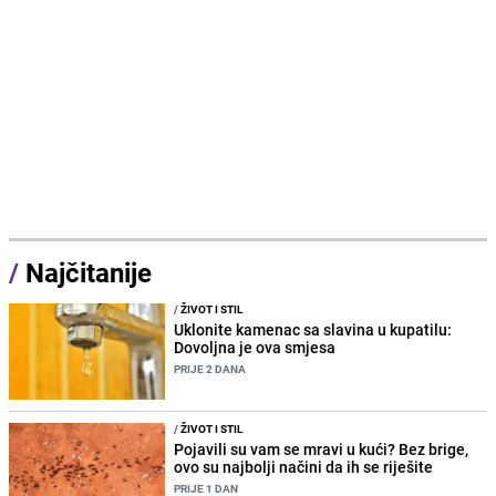
/
Najčitanije
/
ŽIVOT I STIL
Uklonite kamenac sa slavina u kupatilu:
Dovoljna je ova smjesa
PRIJE 2 DANA
/
ŽIVOT I STIL
Pojavili su vam se mravi u kući? Bez brige,
ovo su najbolji načini da ih se riješite
PRIJE 1 DAN