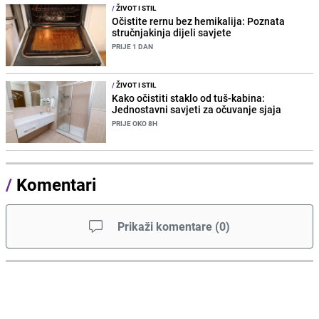
/
ŽIVOT I STIL
Očistite rernu bez hemikalija: Poznata
stručnjakinja dijeli savjete
PRIJE 1 DAN
/
ŽIVOT I STIL
Kako očistiti staklo od tuš-kabina:
Jednostavni savjeti za očuvanje sjaja
PRIJE OKO 8H
/
Komentari
Prikaži komentare
(
0
)