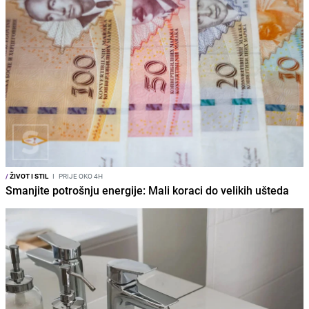
/
ŽIVOT I STIL
I
PRIJE OKO 4H
Smanjite potrošnju energije: Mali koraci do velikih ušteda