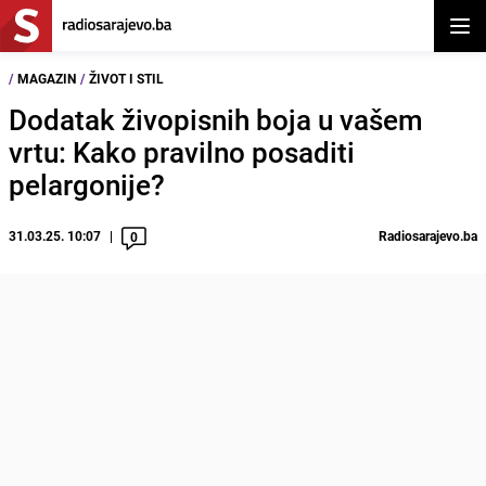
Otvor
/
MAGAZIN
/
ŽIVOT I STIL
Dodatak živopisnih boja u vašem
vrtu: Kako pravilno posaditi
pelargonije?
31.03.25. 10:07
Radiosarajevo.ba
0