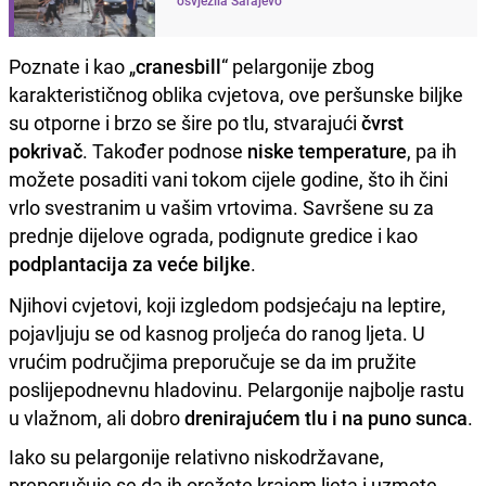
Poznate i kao „
cranesbill
“ pelargonije zbog
karakterističnog oblika cvjetova, ove peršunske biljke
su otporne i brzo se šire po tlu, stvarajući
čvrst
pokrivač
. Također podnose
niske temperature
, pa ih
možete posaditi vani tokom cijele godine, što ih čini
vrlo svestranim u vašim vrtovima. Savršene su za
prednje dijelove ograda, podignute gredice i kao
podplantacija za veće biljke
.
Njihovi cvjetovi, koji izgledom podsjećaju na leptire,
pojavljuju se od kasnog proljeća do ranog ljeta. U
vrućim područjima preporučuje se da im pružite
poslijepodnevnu hladovinu. Pelargonije najbolje rastu
u vlažnom, ali dobro
drenirajućem tlu i na puno sunca
.
Iako su pelargonije relativno niskodržavane,
preporučuje se da ih orežete krajem ljeta i uzmete