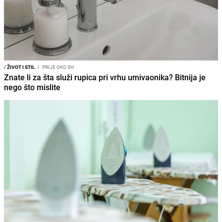
/
ŽIVOT I STIL
I
PRIJE OKO 5H
Znate li za šta služi rupica pri vrhu umivaonika? Bitnija je
nego što mislite