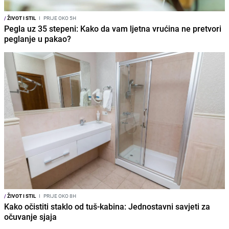
/
ŽIVOT I STIL
I
PRIJE OKO 5H
Pegla uz 35 stepeni: Kako da vam ljetna vrućina ne pretvori
peglanje u pakao?
/
ŽIVOT I STIL
I
PRIJE OKO 8H
Kako očistiti staklo od tuš-kabina: Jednostavni savjeti za
očuvanje sjaja