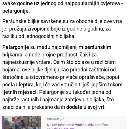
svake godine uz jednog od najpopularnijih cvjetova -
pelargonije.
Peršunske biljke savršene su za obodne dijelove vrta
jer pružaju
živopisne boje
iz godine u godinu, za
razliku od jednogodišnjih biljaka.
Pelargonije
su među najomiljenijim
peršunskim
biljkama
, a nude brojne prednosti čak i za
najneiskusnije vrtlare. Osim što dolaze u različitim
bojama, ove biljke djeluju kao prirodni zaštitnici od
štetočina, a istovremeno privlače oprašivače, poput
pčela i leptira
, koji će vaš vrt učiniti još ljepšim
tokom
ljetnih mjeseci
. Pelargonije su također jedna od
najbrže rastućih i najmanje zahtjevnih biljaka, što
znači da nije prekasno da ih
dodate u svoj vrt
.
TRENDING
Nakon nesnosnih vrućina kiša konačno
osvježila Sarajevo