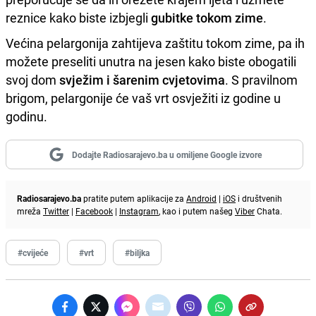
reznice kako biste izbjegli
gubitke tokom zime
.
Većina pelargonija zahtijeva zaštitu tokom zime, pa ih
možete preseliti unutra na jesen kako biste obogatili
svoj dom
svježim i šarenim cvjetovima
. S pravilnom
brigom, pelargonije će vaš vrt osvježiti iz godine u
godinu.
Dodajte Radiosarajevo.ba u omiljene Google izvore
Radiosarajevo.ba
pratite putem aplikacije za
Android
|
iOS
i društvenih
mreža
Twitter
|
Facebook
|
Instagram
, kao i putem našeg
Viber
Chata.
#cvijeće
#vrt
#biljka