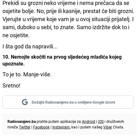
Prekidi su grozni neko vrijeme i nema prečaca da se
osjetite bolje. No, prije ili kasnije, prestat će biti grozni.
Vjerujte u vrijeme koje vam je u ovoj situaciji prijatelj. I
sami, duboko u sebi, to znate. Samo izdržite dok to i
ne osjetite.
I šta god da napravili...
10. Nemojte skočiti na prvog sljedećeg mladića kojeg
upoznate.
To je to. Manje-više.
Sretno!
Dodajte Radiosarajevo.ba u omiljene Google izvore
Radiosarajevo.ba
pratite putem aplikacije za
Android
|
iOS
i društvenih
mreža
Twitter
|
Facebook
|
Instagram
, kao i putem našeg
Viber
Chata.