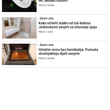
WC školjku čistom?
PRIJE 2 DANA
/
ŽIVOT I STIL
Kako očistiti staklo od tuš-kabina:
Jednostavni savjeti za očuvanje sjaja
PRIJE 1 DAN
/
ŽIVOT I STIL
Očistite rernu bez hemikalija: Poznata
stručnjakinja dijeli savjete
PRIJE 2 DANA