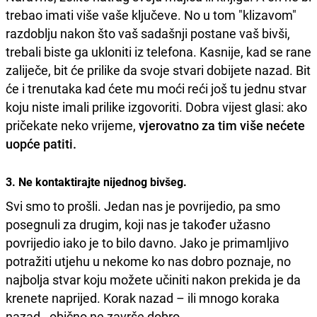
trebao imati više vaše ključeve. No u tom "klizavom"
razdoblju nakon što vaš sadašnji postane vaš bivši,
trebali biste ga ukloniti iz telefona. Kasnije, kad se rane
zaliječe, bit će prilike da svoje stvari dobijete nazad. Bit
će i trenutaka kad ćete mu moći reći još tu jednu stvar
koju niste imali prilike izgovoriti. Dobra vijest glasi: ako
pričekate neko vrijeme,
vjerovatno za tim više nećete
uopće patiti.
3. Ne kontaktirajte nijednog bivšeg.
Svi smo to prošli. Jedan nas je povrijedio, pa smo
posegnuli za drugim, koji nas je također užasno
povrijedio iako je to bilo davno. Jako je primamljivo
potražiti utjehu u nekome ko nas dobro poznaje, no
najbolja stvar koju možete učiniti nakon prekida je da
krenete naprijed. Korak nazad – ili mnogo koraka
nazad - obično ne završe dobro.