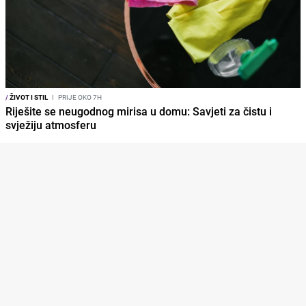
/
ŽIVOT I STIL
I
PRIJE OKO 7H
Riješite se neugodnog mirisa u domu: Savjeti za čistu i
svježiju atmosferu