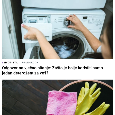
/
ŽIVOT I STIL
I
PRIJE OKO 7H
Odgovor na vječno pitanje: Zašto je bolje koristiti samo
jedan deterdžent za veš?