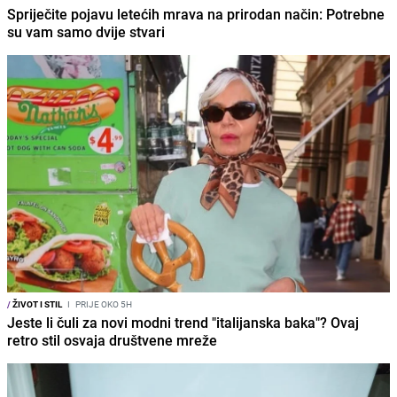
Spriječite pojavu letećih mrava na prirodan način: Potrebne
su vam samo dvije stvari
/
ŽIVOT I STIL
I
PRIJE OKO 5H
Jeste li čuli za novi modni trend "italijanska baka"? Ovaj
retro stil osvaja društvene mreže