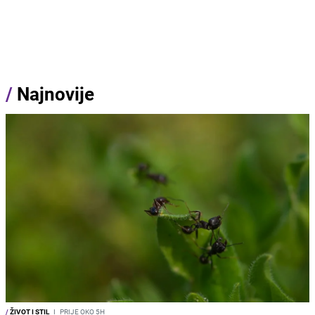
/
Najnovije
/
ŽIVOT I STIL
I
PRIJE OKO 5H