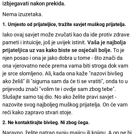
izbjegavati nakon prekida.
Nema izuzetaka.
1. Umjesto od prijateljice, tražite savjet muškog prijatelja.
Iako ovaj savjet može zvučati kao da ide protiv zdrave
pameti i intuicije, još je uvijek istinit.
Vaša je najbolja
prijateljica uz vas kako biste se osjećali bolje.
To je
njen posao i ona je jako dobra u tome - što znači da
ona vjerovatno neće prema vama biti stroga dok vam
je srce slomljeno. Ali, kada ona kaže "nazovi bivšeg
ako želiš" ili "sigurna sam da će ti se vratiti", onda to u
prijevodu znači "volim te i ovdje sam zbog tebe".
Slušajte samo taj dio. No ako želite pravi savjet -
nazovite svog najboljeg muškog prijatelja. On će vam
reći kako zapravo stvari stoje.
2. Ne kontaktirajte bivšeg. Ni zbog čega.
Naravno, želite natrag svoju majicu ili knjigu. A on ne bi