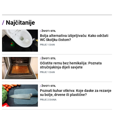
/
Najčitanije
/
ŽIVOT I STIL
Bolja alternativa izbjeljivaču: Kako održati
WC školjku čistom?
PRIJE 1 DAN
/
ŽIVOT I STIL
Očistite rernu bez hemikalija: Poznata
stručnjakinja dijeli savjete
PRIJE 1 DAN
/
ŽIVOT I STIL
Poznati kuhar otkriva: Koje daske za rezanje
su bolje, drvene ili plastične?
PRIJE 2 DANA