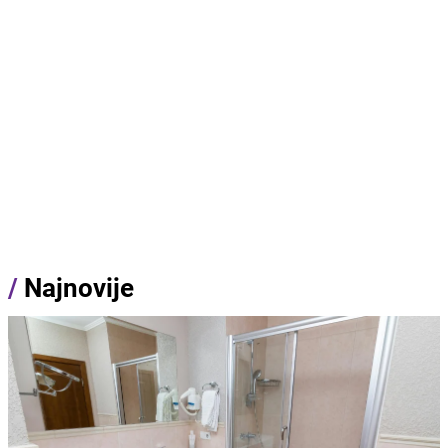
/
Najnovije