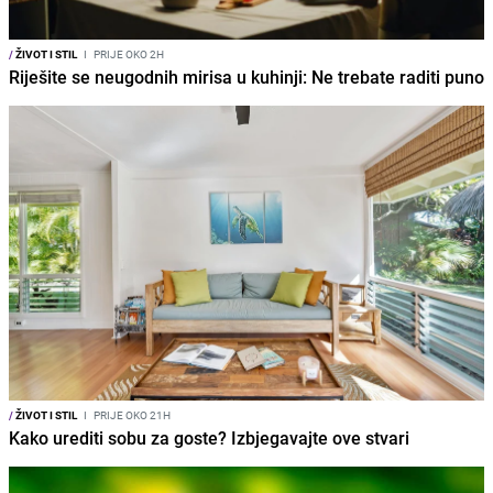
/
ŽIVOT I STIL
I
PRIJE OKO 2H
Riješite se neugodnih mirisa u kuhinji: Ne trebate raditi puno
/
ŽIVOT I STIL
I
PRIJE OKO 21H
Kako urediti sobu za goste? Izbjegavajte ove stvari