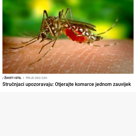
/
ŽIVOT I STIL
I
PRIJE OKO 23H
Stručnjaci upozoravaju: Otjerajte komarce jednom zauvijek