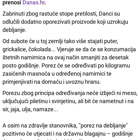
prenosi
Danas.hr
.
Zabrinuti zbog rastuće stope pretilosti, Danci su
odlučili dodatno oporezivati proizvode koji uzrokuju
debljanje.
Od subote će u toj zemlji tako više stajati puter,
grickalice, čokolada... Vjeruje se da će se konzumacija
štetnih namirnica na ovaj način smanjiti za desetak
posto godišnje. Porez će se određivati po kilogramu
zasićenih masnoća u određenoj namirnici te
primjenjivati na domaću i uvoznu hranu.
Porezu zbog principa određivanja neće izbjeći ni meso,
uključujući piletinu i svinjetinu, ali bit će nametnut i na
sir, jaja, ulja, namaze...
A osim na zdravlje stanovnika, "porez na debljanje"
pozitivno će utjecati i na državnu blagajnu – godišnje