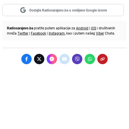
Dodajte Radiosarajevo.ba u omiljene Google izvore
Radiosarajevo.ba
pratite putem aplikacije za
Android
|
iOS
i društvenih
mreža
Twitter
|
Facebook
|
Instagram
, kao i putem našeg
Viber
Chata.