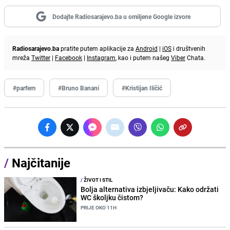
Dodajte Radiosarajevo.ba u omiljene Google izvore
Radiosarajevo.ba
pratite putem aplikacije za
Android
|
iOS
i društvenih
mreža
Twitter
|
Facebook
|
Instagram
, kao i putem našeg
Viber
Chata.
#parfem
#Bruno Banani
#Kristijan Iličić
/
Najčitanije
/
ŽIVOT I STIL
Bolja alternativa izbjeljivaču: Kako održati
WC školjku čistom?
PRIJE OKO 11H