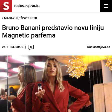
Otvor
/
MAGAZIN
/
ŽIVOT I STIL
Bruno Banani predstavio novu liniju
Magnetic parfema
25.11.23. 08:30
Radiosarajevo.ba
0