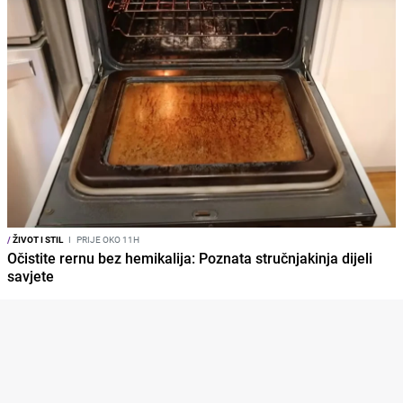
/
ŽIVOT I STIL
I
PRIJE OKO 11H
Očistite rernu bez hemikalija: Poznata stručnjakinja dijeli
savjete