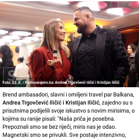
Foto: Dž. K. / Radiosarajevo.ba: Andrea Trgovčević Iličić i Kristijan Iličić
Brend ambasadori, slavni i omiljeni travel par Balkana,
Andrea Trgovčević Iličić i Kristijan Iličić
, zajedno su s
prisutnima podijelili svoje iskustvo s novim mirisima, o
kojima su ranije pisali: "Naša priča je posebna.
Prepoznali smo se bez riječi, miris nas je odao.
Magnetski smo se privukli. Sve postaje intenzivno,