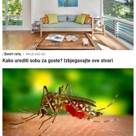
/
ŽIVOT I STIL
I
PRIJE OKO 5H
Kako urediti sobu za goste? Izbjegavajte ove stvari