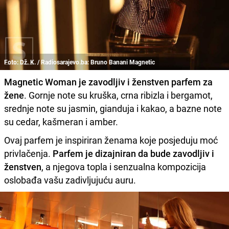
Foto: Dž. K. / Radiosarajevo.ba: Bruno Banani Magnetic
Magnetic Woman je zavodljiv i ženstven parfem za
žene
. Gornje note su kruška, crna ribizla i bergamot,
srednje note su jasmin, gianduja i kakao, a bazne note
su cedar, kašmeran i amber.
Ovaj parfem je inspiriran ženama koje posjeduju moć
privlačenja.
Parfem je dizajniran da bude zavodljiv i
ženstven
, a njegova topla i senzualna kompozicija
oslobađa vašu zadivljujuću auru.