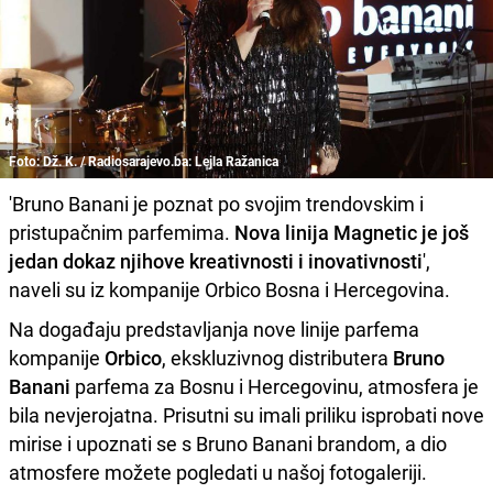
Foto: Dž. K. / Radiosarajevo.ba: Lejla Ražanica
'Bruno Banani je poznat po svojim trendovskim i
pristupačnim parfemima.
Nova linija Magnetic je još
jedan dokaz njihove kreativnosti i inovativnosti
',
naveli su iz kompanije Orbico Bosna i Hercegovina.
Na događaju predstavljanja nove linije parfema
kompanije
Orbico
, ekskluzivnog distributera
Bruno
Banani
parfema za Bosnu i Hercegovinu, atmosfera je
bila nevjerojatna. Prisutni su imali priliku isprobati nove
mirise i upoznati se s Bruno Banani brandom, a dio
atmosfere možete pogledati u našoj fotogaleriji.