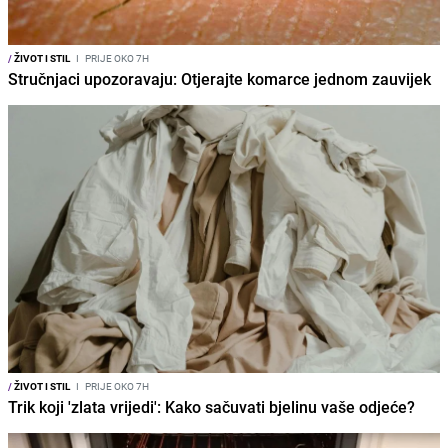
/
ŽIVOT I STIL
I
PRIJE OKO 7H
Stručnjaci upozoravaju: Otjerajte komarce jednom zauvijek
/
ŽIVOT I STIL
I
PRIJE OKO 7H
Trik koji 'zlata vrijedi': Kako sačuvati bjelinu vaše odjeće?