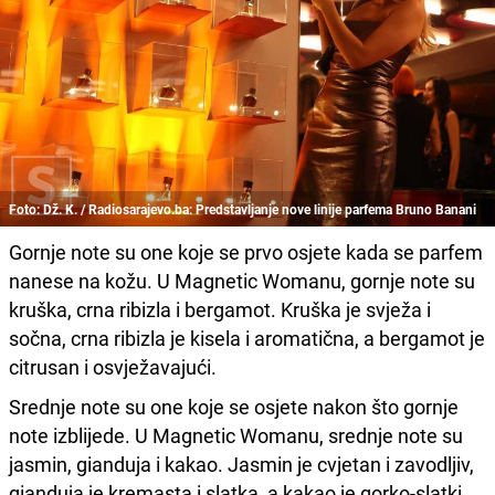
Foto: Dž. K. / Radiosarajevo.ba: Predstavljanje nove linije parfema Bruno Banani
Gornje note su one koje se prvo osjete kada se parfem
nanese na kožu. U Magnetic Womanu, gornje note su
kruška, crna ribizla i bergamot. Kruška je svježa i
sočna, crna ribizla je kisela i aromatična, a bergamot je
citrusan i osvježavajući.
Srednje note su one koje se osjete nakon što gornje
note izblijede. U Magnetic Womanu, srednje note su
jasmin, gianduja i kakao. Jasmin je cvjetan i zavodljiv,
gianduja je kremasta i slatka, a kakao je gorko-slatki.