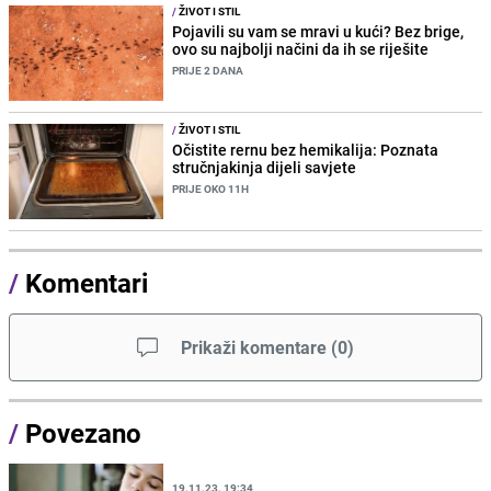
/
ŽIVOT I STIL
Pojavili su vam se mravi u kući? Bez brige,
ovo su najbolji načini da ih se riješite
PRIJE 2 DANA
/
ŽIVOT I STIL
Očistite rernu bez hemikalija: Poznata
stručnjakinja dijeli savjete
PRIJE OKO 11H
/
Komentari
Prikaži komentare
(
0
)
/
Povezano
19.11.23. 19:34