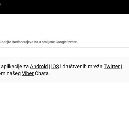
Dodajte Radiosarajevo.ba u omiljene Google izvore
aplikacije za
Android
|
iOS
i društvenih mreža
Twitter
|
utem našeg
Viber
Chata.