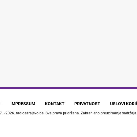
G
IMPRESSUM
KONTAKT
PRIVATNOST
USLOVI KOR
7. - 2026.
radiosarajevo.ba
. Sva prava pridržana. Zabranjeno preuzimanje sadržaja