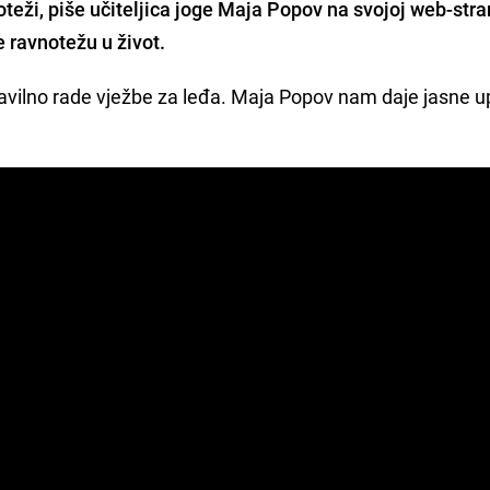
oteži, piše učiteljica joge
Maja Popov
na svojoj web-stran
e ravnotežu u život.
avilno rade vježbe za leđa. Maja Popov nam daje jasne u