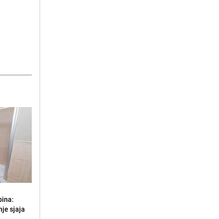
bina:
je sjaja