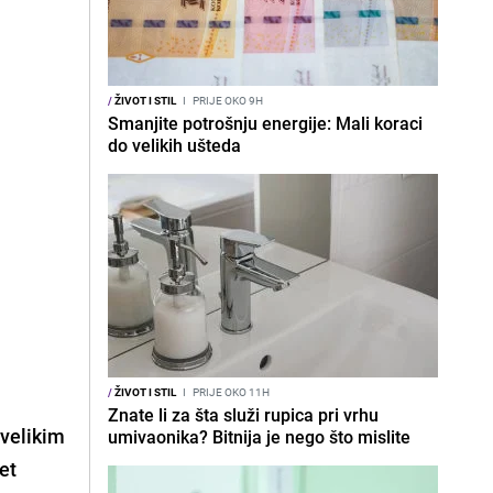
/
ŽIVOT I STIL
I
PRIJE OKO 9H
Smanjite potrošnju energije: Mali koraci
do velikih ušteda
/
ŽIVOT I STIL
I
PRIJE OKO 11H
Znate li za šta služi rupica pri vrhu
e
velikim
umivaonika? Bitnija je nego što mislite
pet