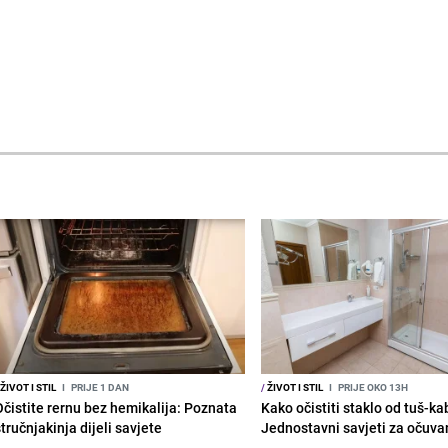
ŽIVOT I STIL
I
PRIJE 1 DAN
/
ŽIVOT I STIL
I
PRIJE OKO 13H
Očistite rernu bez hemikalija: Poznata
Kako očistiti staklo od tuš-ka
tručnjakinja dijeli savjete
Jednostavni savjeti za očuvan