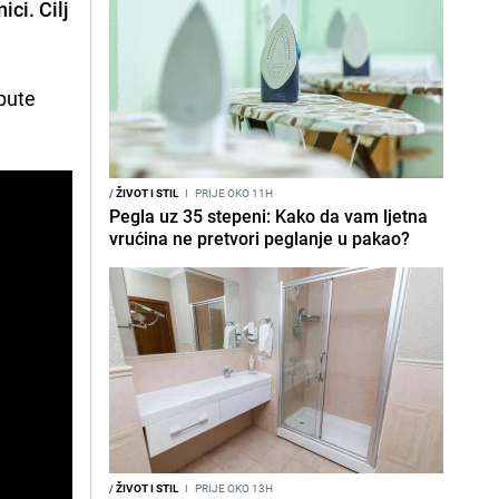
ici. Cilj
pute
/
ŽIVOT I STIL
I
PRIJE OKO 11H
Pegla uz 35 stepeni: Kako da vam ljetna
vrućina ne pretvori peglanje u pakao?
/
ŽIVOT I STIL
I
PRIJE OKO 13H