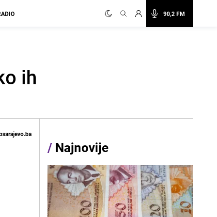
RADIO
90,2 FM
ko ih
osarajevo.ba
/
Najnovije