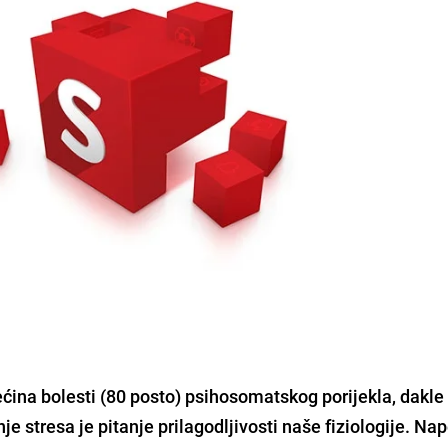
ćina bolesti (80 posto) psihosomatskog porijekla, dakl
nje stresa je pitanje prilagodljivosti naše fiziologije. Na