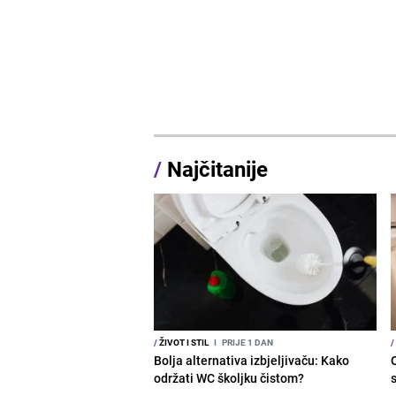
/
Najčitanije
/
ŽIVOT I STIL
I
PRIJE 1 DAN
/
Bolja alternativa izbjeljivaču: Kako
održati WC školjku čistom?
s