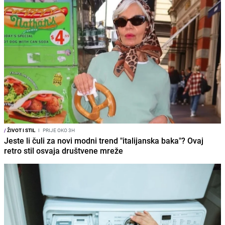
/
ŽIVOT I STIL
I
PRIJE OKO 3H
Jeste li čuli za novi modni trend "italijanska baka"? Ovaj
retro stil osvaja društvene mreže