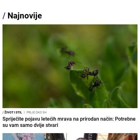
/
Najnovije
/
ŽIVOT I STIL
I
PRIJE OKO 3H
Spriječite pojavu letećih mrava na prirodan način: Potrebne
su vam samo dvije stvari