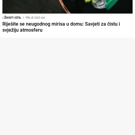
/
ŽIVOT I STIL
I
PRIJE OKO 4H
Riješite se neugodnog mirisa u domu: Savjeti za čistu i
svježiju atmosferu