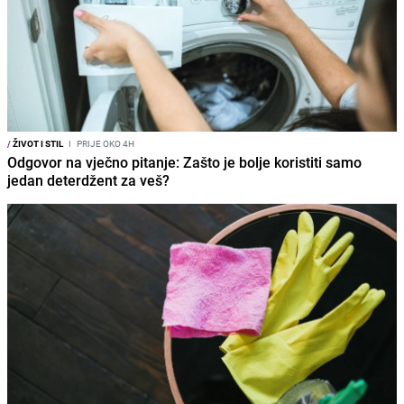
/
ŽIVOT I STIL
I
PRIJE OKO 4H
Odgovor na vječno pitanje: Zašto je bolje koristiti samo
jedan deterdžent za veš?