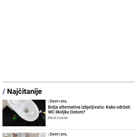
/
Najčitanije
/
ŽIVOT I STIL
Bolja alternativa izbjeljivaču: Kako održati
WC školjku čistom?
PRIJE 2 DANA
/
ŽIVOT I STIL