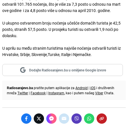
ostvarili 101.765 noćenja, što je više za 7,3 posto u odnosu na mart
ove godine i za 4,8 posto više u odnosu na april 2010. godine.
U ukupno ostvarenom broju noćenja učešće domaćih turista je 42,5
posto, stranih 57,5 posto. U prosjeku turisti su ostvarili 1,9 noći po
dolasku.
U aprilu su među stranim turistima najviše noćenja ostvarili turisti iz
Hrvatske, Srbije, Slovenije,Turske, Italije i Njemačke.
Dodajte Radiosarajevo.ba u omiljene Google izvore
Radiosarajevo.ba
pratite putem aplikacije za
Android
|
iOS
i društvenih
mreža
Twitter
|
Facebook
|
Instagram
, kao i putem našeg
Viber
Chata.