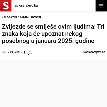
Otvor
/
MAGAZIN
/
ZANIMLJIVOSTI
Zvijezde se smiješe ovim ljudima: Tri
znaka koja će upoznat nekog
posebnog u januaru 2025. godine
30.12.24. 23:15
Radiosarajevo.ba
0