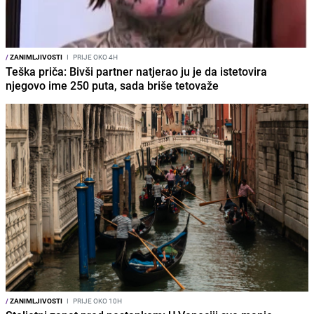
/
ZANIMLJIVOSTI
I
PRIJE OKO 4H
Teška priča: Bivši partner natjerao ju je da istetovira
njegovo ime 250 puta, sada briše tetovaže
/
ZANIMLJIVOSTI
I
PRIJE OKO 10H