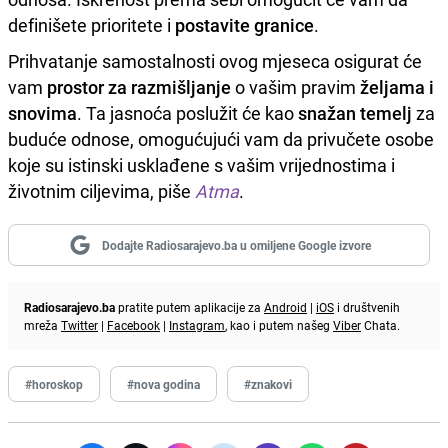
definišete prioritete i
postavite granice
.
Prihvatanje samostalnosti ovog mjeseca osigurat će
vam
prostor za razmišljanje
o vašim pravim
željama i
snovima
. Ta jasnoća poslužit će kao
snažan temelj
za
buduće odnose, omogućujući vam da privučete osobe
koje su istinski usklađene s vašim vrijednostima i
životnim ciljevima, piše
Atma
.
Dodajte Radiosarajevo.ba u omiljene Google izvore
Radiosarajevo.ba
pratite putem aplikacije za
Android
|
iOS
i društvenih
mreža
Twitter
|
Facebook
|
Instagram
, kao i putem našeg
Viber
Chata.
#horoskop
#nova godina
#znakovi