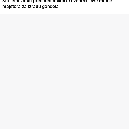
Stoljetni zanat pred nestankom: U Veneciji sve manje
majstora za izradu gondola