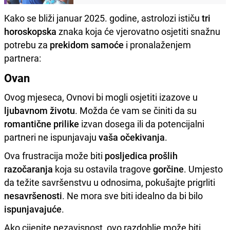
Kako se bliži januar 2025. godine, astrolozi ističu
tri
horoskopska
znaka koja će vjerovatno osjetiti snažnu
potrebu za
prekidom samoće
i pronalaženjem
partnera:
Ovan
Ovog mjeseca, Ovnovi bi mogli osjetiti izazove u
ljubavnom životu
. Možda će vam se činiti da su
romantične prilike
izvan dosega ili da potencijalni
partneri ne ispunjavaju
vaša očekivanja
.
Ova frustracija može biti
posljedica prošlih
razočaranja
koja su ostavila tragove
gorčine
. Umjesto
da težite savršenstvu u odnosima, pokušajte prigrliti
nesavršenosti
. Ne mora sve biti idealno da bi bilo
ispunjavajuće
.
Ako cijenite nezavisnost, ovo razdoblje može biti