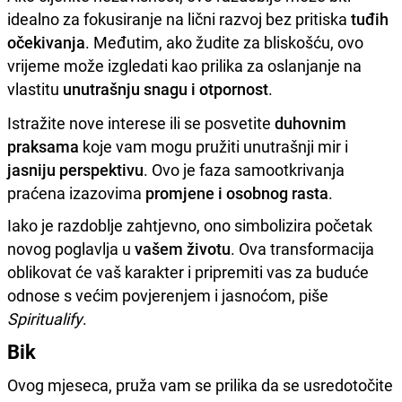
idealno za fokusiranje na lični razvoj bez pritiska
tuđih
očekivanja
. Međutim, ako žudite za bliskošću, ovo
vrijeme može izgledati kao prilika za oslanjanje na
vlastitu
unutrašnju snagu i otpornost
.
Istražite nove interese ili se posvetite
duhovnim
praksama
koje vam mogu pružiti unutrašnji mir i
jasniju perspektivu
. Ovo je faza samootkrivanja
praćena izazovima
promjene i osobnog rasta
.
Iako je razdoblje zahtjevno, ono simbolizira početak
novog poglavlja u
vašem životu
. Ova transformacija
oblikovat će vaš karakter i pripremiti vas za buduće
odnose s većim povjerenjem i jasnoćom, piše
Spiritualify
.
Bik
Ovog mjeseca, pruža vam se prilika da se usredotočite