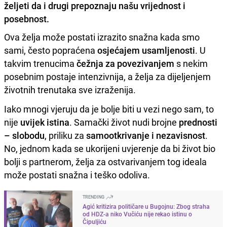
željeti da i drugi prepoznaju našu vrijednost i
posebnost.
Ova želja može postati izrazito snažna kada smo
sami, često popraćena
osjećajem usamljenosti
. U
takvim trenucima
čežnja za povezivanjem
s nekim
posebnim postaje intenzivnija, a želja za dijeljenjem
životnih trenutaka sve izraženija.
Iako mnogi vjeruju da je bolje biti u vezi nego sam, to
nije
uvijek istina
. Samački život nudi brojne
prednosti
– slobodu
, priliku za
samootkrivanje i nezavisnost
.
No, jednom kada se ukorijeni uvjerenje da bi život bio
bolji s partnerom, želja za ostvarivanjem tog ideala
može postati snažna i teško odoliva.
TRENDING
Agić kritizira političare u Bugojnu: Zbog straha
od HDZ-a niko Vučiću nije rekao istinu o
Čipuljiću