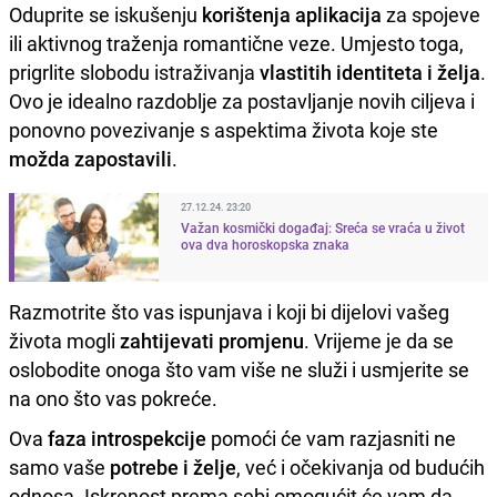
Oduprite se iskušenju
korištenja aplikacija
za spojeve
ili aktivnog traženja romantične veze. Umjesto toga,
prigrlite slobodu istraživanja
vlastitih identiteta i želja
.
Ovo je idealno razdoblje za postavljanje novih ciljeva i
ponovno povezivanje s aspektima života koje ste
možda zapostavili
.
27.12.24. 23:20
Važan kosmički događaj: Sreća se vraća u život
ova dva horoskopska znaka
Razmotrite što vas ispunjava i koji bi dijelovi vašeg
života mogli
zahtijevati promjenu
. Vrijeme je da se
oslobodite onoga što vam više ne služi i usmjerite se
na ono što vas pokreće.
Ova
faza introspekcije
pomoći će vam razjasniti ne
samo vaše
potrebe i želje
, već i očekivanja od budućih
odnosa. Iskrenost prema sebi omogućit će vam da