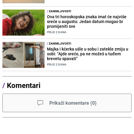
/
ZANIMLJIVOSTI
Ova tri horoskopska znaka imat će najviše
sreće u augustu: Jedan datum mogao bi
promijeniti sve
PRIJE 2 DANA
/
ZANIMLJIVOSTI
Majka i kćerka ušle u sobu i zatekle zmiju u
sobi: "Ajde srećo, pa ne možeš u tuđem
krevetu spavati"
PRIJE 2 DANA
/
Komentari
Prikaži komentare
(
0
)