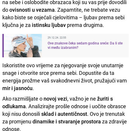
na sebe i oslobodite obrazaca koji su vas prije dovodili
do
ovisnosti u vezama
. Zapamtite, ne trebate vezu
kako biste se osjećali cjelovitima – ljubav prema sebi
ključna je za
istinsku ljubav
prema drugima.
29.12.24. 22:55
Ove znakove čeka sedam godina sreće: Da li ste
vi među izabranim?
Iskoristite ovo vrijeme za njegovanje svoje unutarnje
snage i otvorite srce prema sebi. Dopustite da ta
energija prožme vaš svakodnevni život, pružajući vam
mir i jasnoću
.
Ako razmišljate o
novoj vezi
, važno je ne
žuriti s
odlukama
. Analizirajte prošle odnose i uočite obrasce
koji nisu donosili
sklad i autentičnost
. Ovo je trenutak
za promjenu
dinamike i stvaranje prostora
za zdravije
odnose.