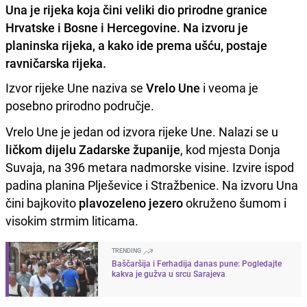
Una je rijeka koja čini veliki dio prirodne granice
Hrvatske i Bosne i Hercegovine. Na izvoru je
planinska rijeka, a kako ide prema ušću, postaje
ravničarska rijeka.
Izvor rijeke Une naziva se
Vrelo Une
i veoma je
posebno prirodno područje.
Vrelo Une je jedan od izvora rijeke Une. Nalazi se u
ličkom dijelu Zadarske županije
, kod mjesta Donja
Suvaja, na 396 metara nadmorske visine. Izvire ispod
padina planina Plješevice i Stražbenice. Na izvoru Una
čini bajkovito
plavozeleno jezero
okruženo šumom i
visokim strmim liticama.
TRENDING
Baščaršija i Ferhadija danas pune: Pogledajte
kakva je gužva u srcu Sarajeva