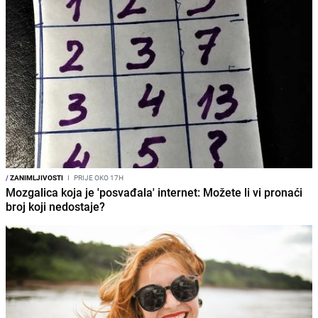
/
ZANIMLJIVOSTI
I
PRIJE OKO 17H
Mozgalica koja je 'posvađala' internet: Možete li vi pronaći
broj koji nedostaje?