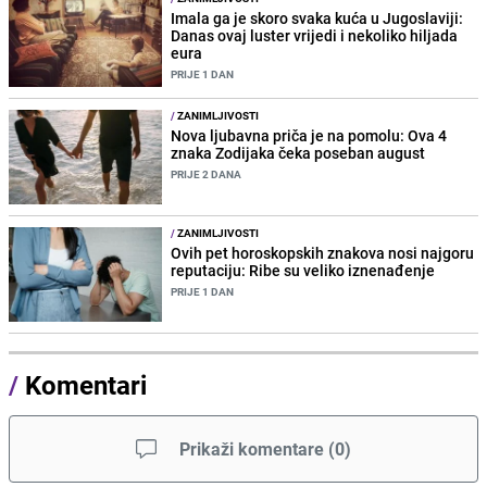
Imala ga je skoro svaka kuća u Jugoslaviji:
Danas ovaj luster vrijedi i nekoliko hiljada
eura
PRIJE 1 DAN
/
ZANIMLJIVOSTI
Nova ljubavna priča je na pomolu: Ova 4
znaka Zodijaka čeka poseban august
PRIJE 2 DANA
/
ZANIMLJIVOSTI
Ovih pet horoskopskih znakova nosi najgoru
reputaciju: Ribe su veliko iznenađenje
PRIJE 1 DAN
/
Komentari
Prikaži komentare
(
0
)