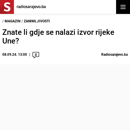
Otvor
/
MAGAZIN
/
ZANIMLJIVOSTI
Znate li gdje se nalazi izvor rijeke
Une?
08.09.24. 13:00
Radiosarajevo.ba
0