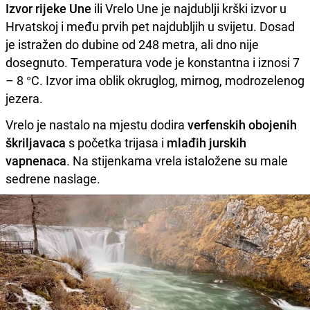
Izvor rijeke Une
ili Vrelo Une je najdublji krški izvor u
Hrvatskoj i među prvih pet najdubljih u svijetu. Dosad
je istražen do dubine od 248 metra, ali dno nije
dosegnuto. Temperatura vode je konstantna i iznosi 7
– 8 °C. Izvor ima oblik okruglog, mirnog, modrozelenog
jezera.
Vrelo je nastalo na mjestu dodira
verfenskih obojenih
škriljavaca
s početka trijasa i
mlađih jurskih
vapnenaca
. Na stijenkama vrela istaložene su male
sedrene naslage.