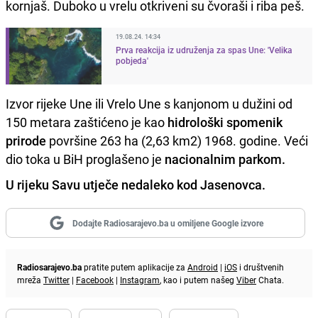
kornjaš. Duboko u vrelu otkriveni su čvoraši i riba peš.
19.08.24. 14:34
Prva reakcija iz udruženja za spas Une: 'Velika
pobjeda'
Izvor rijeke Une ili Vrelo Une s kanjonom u dužini od
150 metara zaštićeno je kao
hidrološki spomenik
prirode
površine 263 ha (2,63 km2) 1968. godine. Veći
dio toka u BiH proglašeno je
nacionalnim parkom.
U rijeku Savu utječe nedaleko kod Jasenovca.
Dodajte Radiosarajevo.ba u omiljene Google izvore
Radiosarajevo.ba
pratite putem aplikacije za
Android
|
iOS
i društvenih
mreža
Twitter
|
Facebook
|
Instagram
, kao i putem našeg
Viber
Chata.