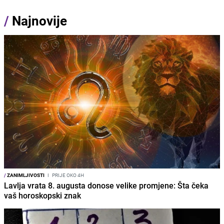
/
Najnovije
/
ZANIMLJIVOSTI
I
PRIJE OKO 4H
Lavlja vrata 8. augusta donose velike promjene: Šta čeka
vaš horoskopski znak