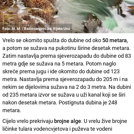
Foto: M. M. / Radiosarajevo.ba: Rijeka Una
Vrelo se okomito spušta do dubine od oko
50 metara
,
a potom se sužava na pukotinu širine desetak metara.
Zatim nastavlja prema sjeverozapadu do dubine od 83
metra gdje se sužava na 5 metara. Potom naglo
skreće prema jugu i ide okomito do dubine od 123
metra. Nastavlja prema sjeverozapadu do 205 m i na
nekim se dijelovima sužava na 2 do 3 metra. Na dubini
od 235 metara izvor se sužava u uži kanal koji se širi
nakon desetak metara. Postignuta dubina je 248
metara.
Cijelo vrelo prekrivaju
brojne alge
. U vrelu žive brojne
ličinke tulara vodencvjetova i puževa te vodeni