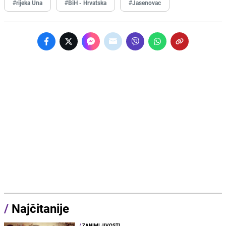
#rijeka Una
#BiH - Hrvatska
#Jasenovac
/
Najčitanije
/
ZANIMLJIVOSTI