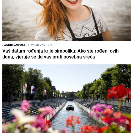
/
ZANIMLJIVOSTI
I
PRIJE OKO 17H
Vaš datum rođenja krije simboliku: Ako ste rođeni ovih
dana, vjeruje se da vas prati posebna sreća