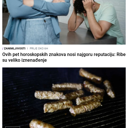
/
ZANIMLJIVOSTI
I
PRIJE OKO 6H
Ovih pet horoskopskih znakova nosi najgoru reputaciju: Ribe
su veliko iznenađenje