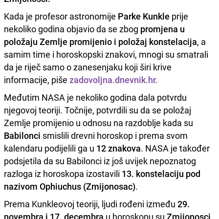
Kada je profesor astronomije
Parke Kunkle
prije
nekoliko godina objavio da se zbog
promjena u
položaju Zemlje promijenio i položaj konstelacija
, a
samim time i horoskopski znakovi, mnogi su smatrali
da je riječ samo o zanesenjaku koji širi krive
informacije, piše
zadovoljna.dnevnik.hr.
Međutim NASA je nekoliko godina dala potvrdu
njegovoj teoriji. Točnije, potvrdili su da se položaj
Zemlje promijenio u odnosu na razdoblje kada su
Babilonci
smislili drevni horoskop i prema svom
kalendaru podijelili ga u
12 znakova
. NASA je također
podsjetila da su Babilonci iz još uvijek nepoznatog
razloga iz horoskopa izostavili
13. konstelaciju pod
nazivom Ophiuchus (Zmijonosac)
.
Prema Kunkleovoj teoriji, ljudi rođeni između
29.
novembra i 17. decembra
u horoskopu su
Zmijonosci
.