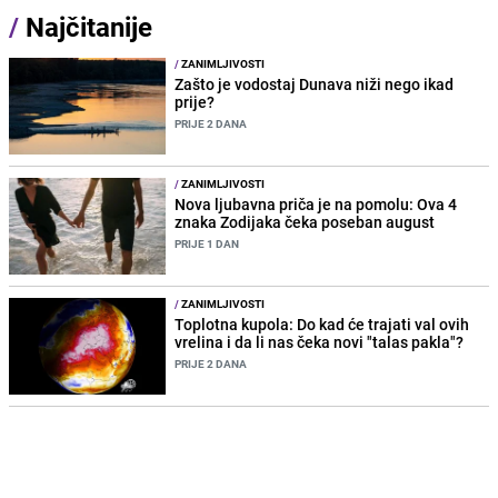
/
Najčitanije
/
ZANIMLJIVOSTI
Zašto je vodostaj Dunava niži nego ikad
prije?
PRIJE 2 DANA
/
ZANIMLJIVOSTI
Nova ljubavna priča je na pomolu: Ova 4
znaka Zodijaka čeka poseban august
PRIJE 1 DAN
/
ZANIMLJIVOSTI
Toplotna kupola: Do kad će trajati val ovih
vrelina i da li nas čeka novi "talas pakla"?
PRIJE 2 DANA