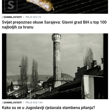
/
ZANIMLJIVOSTI
I
PRIJE OKO 7H
Svijet prepoznao okuse Sarajeva: Glavni grad BiH u top 100
najboljih za hranu
/
ZANIMLJIVOSTI
I
PRIJE OKO 13H
Kako su se u Jugoslaviji rješavala stambena pitanja?