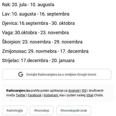
Rak: 20.
jula
- 10. augusta
Lav: 10. augusta - 16. septembra
Djevica: 16.septembra - 30. oktobra
Vaga: 30.oktobra - 23. novembra
Škorpion: 23. novembra - 29. novembra
Zmijonosac: 29. novmebra - 17. decembra
Strijelac: 17.decembra - 20. januara
Dodajte Radiosarajevo.ba u omiljene Google izvore
Radiosarajevo.ba
pratite putem aplikacije za
Android
|
iOS
i društvenih
mreža
Twitter
|
Facebook
|
Instagram
, kao i putem našeg
Viber
Chata.
#astrologija
#horoskop
#horoskopski znak