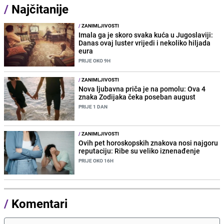
/
Najčitanije
/
ZANIMLJIVOSTI
Imala ga je skoro svaka kuća u Jugoslaviji:
Danas ovaj luster vrijedi i nekoliko hiljada
eura
PRIJE OKO 9H
/
ZANIMLJIVOSTI
Nova ljubavna priča je na pomolu: Ova 4
znaka Zodijaka čeka poseban august
PRIJE 1 DAN
/
ZANIMLJIVOSTI
Ovih pet horoskopskih znakova nosi najgoru
reputaciju: Ribe su veliko iznenađenje
PRIJE OKO 16H
/
Komentari