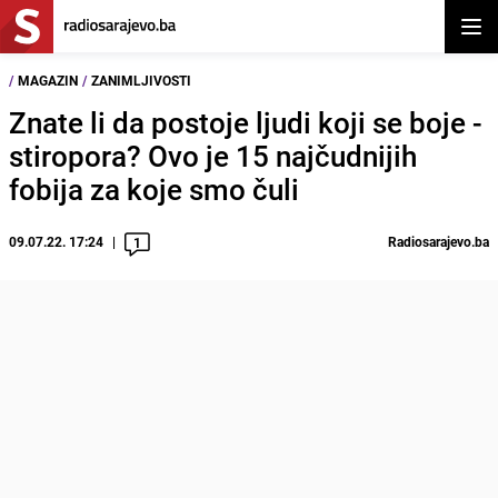
Otvor
/
MAGAZIN
/
ZANIMLJIVOSTI
Znate li da postoje ljudi koji se boje -
stiropora? Ovo je 15 najčudnijih
fobija za koje smo čuli
09.07.22. 17:24
Radiosarajevo.ba
1