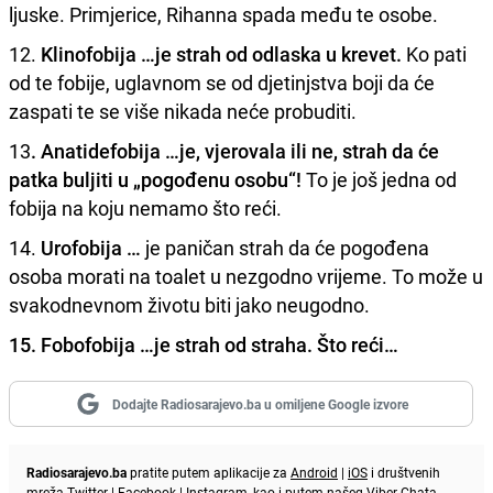
ljuske. Primjerice, Rihanna spada među te osobe.
12.
Klinofobija …je strah od odlaska u krevet.
Ko pati
od te fobije, uglavnom se od djetinjstva boji da će
zaspati te se više nikada neće probuditi.
13
. Anatidefobija …je, vjerovala ili ne, strah da će
patka buljiti u „pogođenu osobu“!
To je još jedna od
fobija na koju nemamo što reći.
14.
Urofobija …
je paničan strah da će pogođena
osoba morati na toalet u nezgodno vrijeme. To može u
svakodnevnom životu biti jako neugodno.
15. Fobofobija …je strah od straha. Što reći…
Dodajte Radiosarajevo.ba u omiljene Google izvore
Radiosarajevo.ba
pratite putem aplikacije za
Android
|
iOS
i društvenih
mreža
Twitter
|
Facebook
|
Instagram
, kao i putem našeg
Viber
Chata.