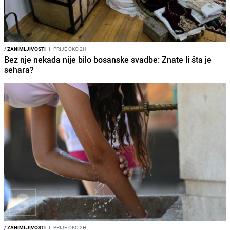
/
ZANIMLJIVOSTI
I
PRIJE OKO 2H
Bez nje nekada nije bilo bosanske svadbe: Znate li šta je
sehara?
/
ZANIMLJIVOSTI
I
PRIJE OKO 2H