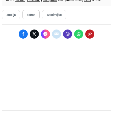
#fobija
#strah
#zanimljivo