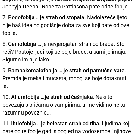
Johnyja Deepa i Roberta Pattinsona pate od te fobije.
7.
Podofobija …je strah od stopala.
Nadolazeće ljeto
nije baš idealno godišnje doba za sve koji pate od ove
fobije.
8.
Geniofobija …
je nevjerojatan strah od brada. Što
reći? Postoje ljudi koji se boje brade, a sami je imaju.
Sigurno im nije lako.
9.
Bambakomalofobija … je strah od pamučne vate.
Premda je meka i mucasta, mnogi se boje dotaknuti
je.
10
. Aliumfobija …je strah od češnjaka
. Neki to
povezuju s pričama o vampirima, ali ne vidimo neku
razumnu poveznicu.
11.
Ihtiofobija …je bolestan strah od riba.
Ljudima koji
pate od te fobije gadi s pogled na vodozemce i njihove