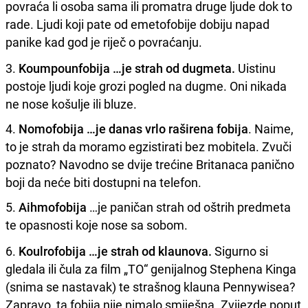
povraća li osoba sama ili promatra druge ljude dok to
rade. Ljudi koji pate od emetofobije dobiju napad
panike kad god je riječ o povraćanju.
3.
Koumpounfobija …je strah od dugmeta.
Uistinu
postoje ljudi koje grozi pogled na dugme. Oni nikada
ne nose košulje ili bluze.
4.
Nomofobija …je danas vrlo raširena fobija
. Naime,
to je strah da moramo egzistirati bez mobitela. Zvuči
poznato? Navodno se dvije trećine Britanaca panično
boji da neće biti dostupni na telefon.
5.
Aihmofobija
…je paničan strah od oštrih predmeta
te opasnosti koje nose sa sobom.
6.
Koulrofobija …je strah od klaunova.
Sigurno si
gledala ili čula za film „TO“ genijalnog Stephena Kinga
(snima se nastavak) te strašnog klauna Pennywisea?
Zapravo, ta fobija nije nimalo smiješna. Zvijezde poput