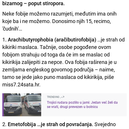
bizarnog – poput stiropora.
Neke fobije možemo razumjeti, međutim ima onih
koje ba i ne možemo. Donosimo njih 15, recimo,
'čudnih'…
1
. Arachibutyrophobia (aračibutirofobija)
…je strah od
kikiriki maslaca. Tačnije, osobe pogođene ovom
fobijom strahuju od toga da će im se maslac od
kikirikija zalijepiti za nepce. Ova fobija raširena je u
zemljama engleskog govornog područja – naime,
tamo se jede jako puno maslaca od kikirikija, piše
miss7.24sata.hr.
TRENDING
Trojici rudara pozlilo u jami: Jedan već želi da
se vrati, drugi prevezen u bolnicu
2.
Emetofobija …je strah od povraćanja.
Svejedno