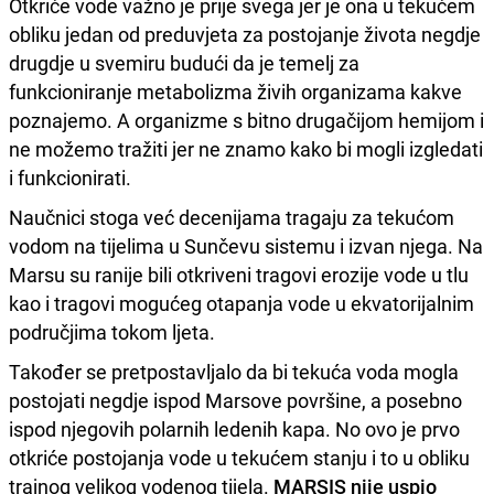
Otkriće vode važno je prije svega jer je ona u tekućem
obliku jedan od preduvjeta za postojanje života negdje
drugdje u svemiru budući da je temelj za
funkcioniranje metabolizma živih organizama kakve
poznajemo. A organizme s bitno drugačijom hemijom i
ne možemo tražiti jer ne znamo kako bi mogli izgledati
i funkcionirati.
Naučnici stoga već decenijama tragaju za tekućom
vodom na tijelima u Sunčevu sistemu i izvan njega. Na
Marsu su ranije bili otkriveni tragovi erozije vode u tlu
kao i tragovi mogućeg otapanja vode u ekvatorijalnim
područjima tokom ljeta.
Također se pretpostavljalo da bi tekuća voda mogla
postojati negdje ispod Marsove površine, a posebno
ispod njegovih polarnih ledenih kapa. No ovo je prvo
otkriće postojanja vode u tekućem stanju i to u obliku
trajnog velikog vodenog tijela.
MARSIS nije uspio