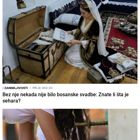
/
ZANIMLJIVOSTI
I
PRIJE OKO 2H
Bez nje nekada nije bilo bosanske svadbe: Znate li šta je
sehara?