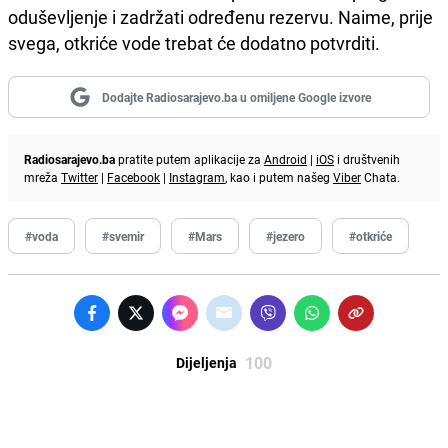
oduševljenje i zadržati određenu rezervu. Naime, prije
svega, otkriće vode trebat će dodatno potvrditi.
Dodajte Radiosarajevo.ba u omiljene Google izvore
Radiosarajevo.ba
pratite putem aplikacije za
Android
|
iOS
i društvenih
mreža
Twitter
|
Facebook
|
Instagram
, kao i putem našeg
Viber
Chata.
#voda
#svemir
#Mars
#jezero
#otkriće
100
Dijeljenja