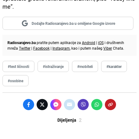
me”.
Dodajte Radiosarajevo.ba u omiljene Google izvore
Radiosarajevo.ba
pratite putem aplikacije za
Android
|
iOS
i društvenih
mreža
Twitter
|
Facebook
|
Instagram
, kao i putem našeg
Viber
Chata.
#test ličnosti
#istraživanje
#mobiteli
#karakter
#osobine
2
Dijeljenja