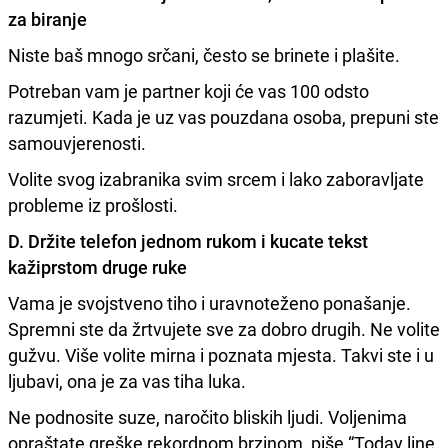
za biranje
Niste baš mnogo srčani, često se brinete i plašite.
Potreban vam je partner koji će vas 100 odsto
razumjeti. Kada je uz vas pouzdana osoba, prepuni ste
samouvjerenosti.
Volite svog izabranika svim srcem i lako zaboravljate
probleme iz prošlosti.
D. Držite telefon jednom rukom i kucate tekst
kažiprstom druge ruke
Vama je svojstveno tiho i uravnoteženo ponašanje.
Spremni ste da žrtvujete sve za dobro drugih. Ne volite
gužvu. Više volite mirna i poznata mjesta. Takvi ste i u
ljubavi, ona je za vas tiha luka.
Ne podnosite suze, naročito bliskih ljudi. Voljenima
opraštate greške rekordnom brzinom, piše “Today line