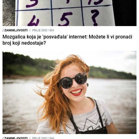
/
ZANIMLJIVOSTI
I
PRIJE OKO 18H
Mozgalica koja je 'posvađala' internet: Možete li vi pronaći
broj koji nedostaje?
/
ZANIMLJIVOSTI
I
PRIJE OKO 18H