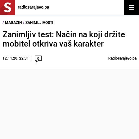
Otvor
/
MAGAZIN
/
ZANIMLJIVOSTI
Zanimljiv test: Način na koji držite
mobitel otkriva vaš karakter
12.11.20. 22:31
Radiosarajevo.ba
0