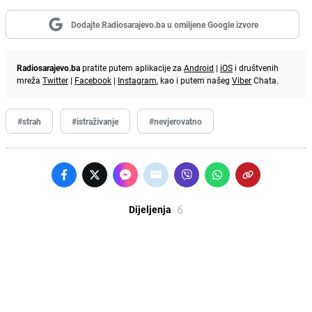
Dodajte Radiosarajevo.ba u omiljene Google izvore
Radiosarajevo.ba
pratite putem aplikacije za
Android
|
iOS
i društvenih
mreža
Twitter
|
Facebook
|
Instagram
, kao i putem našeg
Viber
Chata.
#strah
#istraživanje
#nevjerovatno
6
Dijeljenja