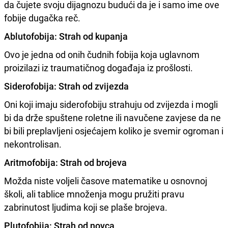
da čujete svoju dijagnozu budući da je i samo ime ove
fobije dugačka reč.
Ablutofobija: Strah od kupanja
Ovo je jedna od onih čudnih fobija koja uglavnom
proizilazi iz traumatičnog događaja iz prošlosti.
Siderofobija: Strah od zvijezda
Oni koji imaju siderofobiju strahuju od zvijezda i mogli
bi da drže spuštene roletne ili navučene zavjese da ne
bi bili preplavljeni osjećajem koliko je svemir ogroman i
nekontrolisan.
Aritmofobija: Strah od brojeva
Možda niste voljeli časove matematike u osnovnoj
školi, ali tablice množenja mogu pružiti pravu
zabrinutost ljudima koji se plaše brojeva.
Plutofobija: Strah od novca