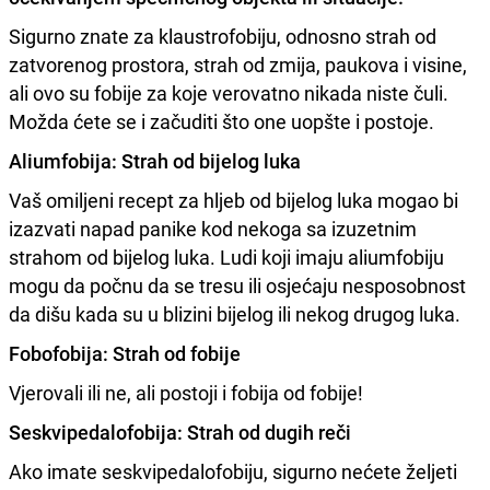
Sigurno znate za klaustrofobiju, odnosno strah od
zatvorenog prostora, strah od zmija, paukova i visine,
ali ovo su fobije za koje verovatno nikada niste čuli.
Možda ćete se i začuditi što one uopšte i postoje.
Aliumfobija: Strah od bijelog luka
Vaš omiljeni recept za hljeb od bijelog luka mogao bi
izazvati napad panike kod nekoga sa izuzetnim
strahom od bijelog luka. Ludi koji imaju aliumfobiju
mogu da počnu da se tresu ili osjećaju nesposobnost
da dišu kada su u blizini bijelog ili nekog drugog luka.
Fobofobija: Strah od fobije
Vjerovali ili ne, ali postoji i fobija od fobije!
Seskvipedalofobija: Strah od dugih reči
Ako imate seskvipedalofobiju, sigurno nećete željeti