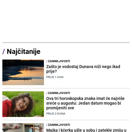
/
Najčitanije
/
ZANIMLJIVOSTI
Zašto je vodostaj Dunava niži nego ikad
prije?
PRIJE 1 DAN
/
ZANIMLJIVOSTI
Ova tri horoskopska znaka imat će najviše
sreće u augustu: Jedan datum mogao bi
promijeniti sve
PRIJE 2 DANA
/
ZANIMLJIVOSTI
Majka i kćerka ušle u sobu i zatekle zmiju u