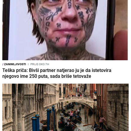
/
ZANIMLJIVOSTI
I
PRIJE OKO 7H
Teška priča: Bivši partner natjerao ju je da istetovira
njegovo ime 250 puta, sada briše tetovaže