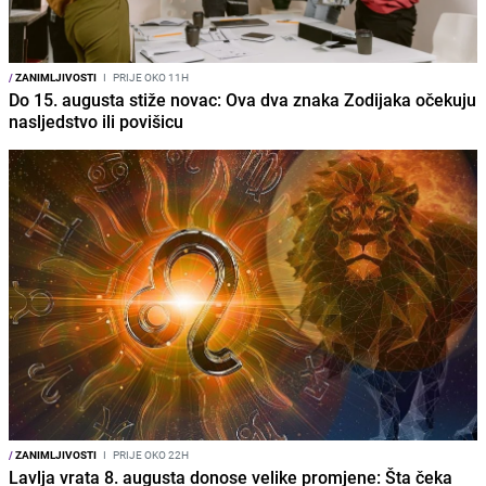
/
ZANIMLJIVOSTI
I
PRIJE OKO 11H
Do 15. augusta stiže novac: Ova dva znaka Zodijaka očekuju
nasljedstvo ili povišicu
/
ZANIMLJIVOSTI
I
PRIJE OKO 22H
Lavlja vrata 8. augusta donose velike promjene: Šta čeka