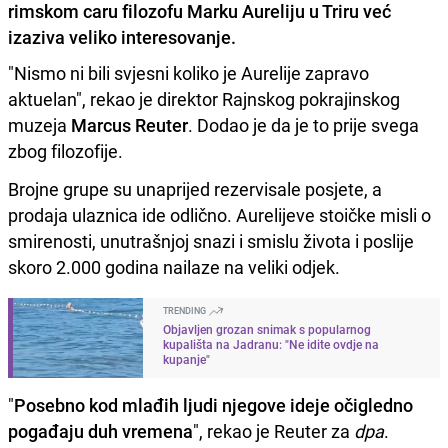
rimskom caru filozofu Marku Aureliju u Triru već
izaziva veliko interesovanje.
"Nismo ni bili svjesni koliko je Aurelije zapravo
aktuelan", rekao je direktor Rajnskog pokrajinskog
muzeja
Marcus Reuter
. Dodao je da je to prije svega
zbog filozofije.
Brojne grupe su unaprijed rezervisale posjete, a
prodaja ulaznica ide odlično. Aurelijeve stoičke misli o
smirenosti, unutrašnjoj snazi i smislu života i poslije
skoro 2.000 godina nailaze na veliki odjek.
TRENDING
Objavljen grozan snimak s popularnog
kupališta na Jadranu: "Ne idite ovdje na
kupanje"
"
Posebno kod mlađih ljudi njegove ideje očigledno
pogađaju duh vremena
", rekao je Reuter za
dpa
.