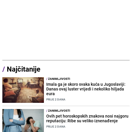
/
Najčitanije
/
ZANIMLJIVOSTI
Imala ga je skoro svaka kuća u Jugoslaviji:
Danas ovaj luster vrijedi i nekoliko hiljada
eura
PRIJE 2 DANA
/
ZANIMLJIVOSTI
Ovih pet horoskopskih znakova nosi najgoru
reputaciju: Ribe su veliko iznenađenje
PRIJE 2 DANA