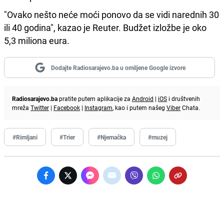
"Ovako nešto neće moći ponovo da se vidi narednih 30
ili 40 godina", kazao je Reuter. Budžet izložbe je oko
5,3 miliona eura.
Dodajte Radiosarajevo.ba u omiljene Google izvore
Radiosarajevo.ba
pratite putem aplikacije za
Android
|
iOS
i društvenih
mreža
Twitter
|
Facebook
|
Instagram
, kao i putem našeg
Viber
Chata.
#Rimljani
#Trier
#Njemačka
#muzej