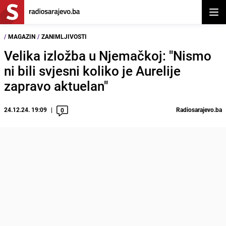
Otvor
/
MAGAZIN
/
ZANIMLJIVOSTI
Velika izložba u Njemačkoj: "Nismo
ni bili svjesni koliko je Aurelije
zapravo aktuelan"
24.12.24. 19:09
Radiosarajevo.ba
0