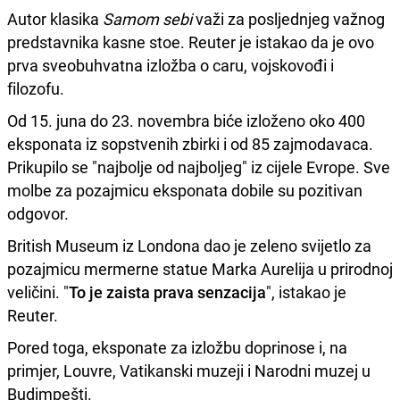
Autor klasika
Samom sebi
važi za posljednjeg važnog
predstavnika kasne stoe. Reuter je istakao da je ovo
prva sveobuhvatna izložba o caru, vojskovođi i
filozofu.
Od 15. juna do 23. novembra biće izloženo oko 400
eksponata iz sopstvenih zbirki i od 85 zajmodavaca.
Prikupilo se "najbolje od najboljeg" iz cijele Evrope. Sve
molbe za pozajmicu eksponata dobile su pozitivan
odgovor.
British Museum iz Londona dao je zeleno svijetlo za
pozajmicu mermerne statue Marka Aurelija u prirodnoj
veličini. "
To je zaista prava senzacija
", istakao je
Reuter.
Pored toga, eksponate za izložbu doprinose i, na
primjer, Louvre, Vatikanski muzeji i Narodni muzej u
Budimpešti.