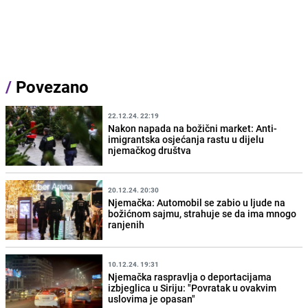
/
Povezano
22.12.24. 22:19
Nakon napada na božični market: Anti-
imigrantska osjećanja rastu u dijelu
njemačkog društva
20.12.24. 20:30
Njemačka: Automobil se zabio u ljude na
božićnom sajmu, strahuje se da ima mnogo
ranjenih
10.12.24. 19:31
Njemačka raspravlja o deportacijama
izbjeglica u Siriju: "Povratak u ovakvim
uslovima je opasan"