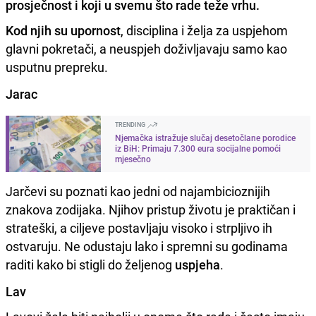
prosječnost i koji u svemu što rade teže vrhu.
Kod njih su upornost
, disciplina i želja za uspjehom
glavni pokretači, a neuspjeh doživljavaju samo kao
usputnu prepreku.
Jarac
TRENDING
Njemačka istražuje slučaj desetočlane porodice
iz BiH: Primaju 7.300 eura socijalne pomoći
mjesečno
Jarčevi su poznati kao jedni od najambicioznijih
znakova zodijaka. Njihov pristup životu je praktičan i
strateški, a ciljeve postavljaju visoko i strpljivo ih
ostvaruju. Ne odustaju lako i spremni su godinama
raditi kako bi stigli do željenog
uspjeha
.
Lav