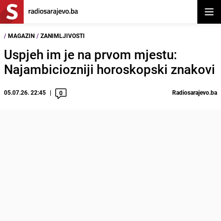
Otvor
/
MAGAZIN
/
ZANIMLJIVOSTI
Uspjeh im je na prvom mjestu:
Najambiciozniji horoskopski znakovi
05.07.26. 22:45
Radiosarajevo.ba
0