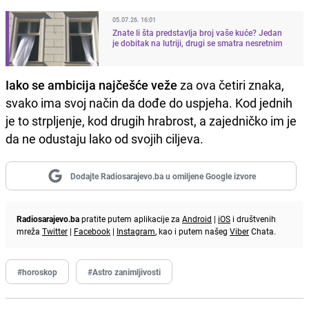
05.07.26. 16:01
Znate li šta predstavlja broj vaše kuće? Jedan
je dobitak na lutriji, drugi se smatra nesretnim
Iako se ambicija najčešće veže
za ova četiri znaka,
svako ima svoj način da dođe do uspjeha. Kod jednih
je to strpljenje, kod drugih hrabrost, a zajedničko im je
da ne odustaju lako od svojih ciljeva.
Dodajte Radiosarajevo.ba u omiljene Google izvore
Radiosarajevo.ba
pratite putem aplikacije za
Android
|
iOS
i društvenih
mreža
Twitter
|
Facebook
|
Instagram
, kao i putem našeg
Viber
Chata.
#horoskop
#Astro zanimljivosti