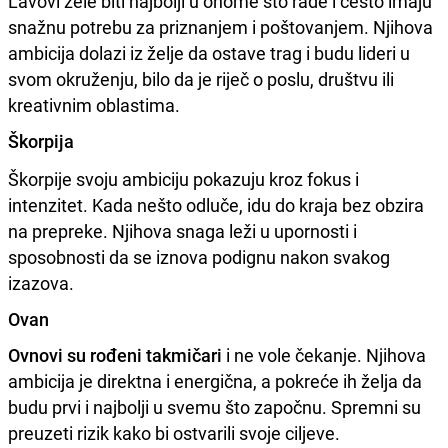
Lavovi žele biti najbolji u onome što rade i često imaju
snažnu potrebu za priznanjem i poštovanjem. Njihova
ambicija dolazi iz želje da ostave trag i budu lideri u
svom okruženju, bilo da je riječ o poslu, društvu ili
kreativnim oblastima.
Škorpija
Škorpije svoju ambiciju pokazuju kroz fokus i
intenzitet. Kada nešto odluče, idu do kraja bez obzira
na prepreke. Njihova snaga leži u upornosti i
sposobnosti da se iznova podignu nakon svakog
izazova.
Ovan
Ovnovi su rođeni takmičari
i ne vole čekanje. Njihova
ambicija je direktna i energična, a pokreće ih želja da
budu prvi i najbolji u svemu što započnu. Spremni su
preuzeti rizik kako bi ostvarili svoje ciljeve.