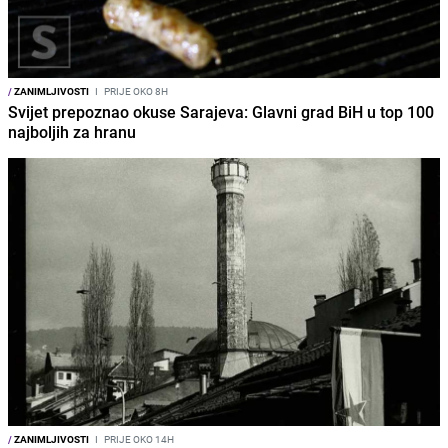
/
ZANIMLJIVOSTI
I
PRIJE OKO 8H
Svijet prepoznao okuse Sarajeva: Glavni grad BiH u top 100
najboljih za hranu
/
ZANIMLJIVOSTI
I
PRIJE OKO 14H