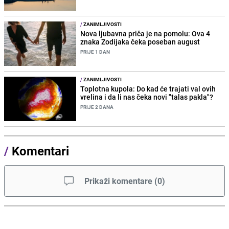
/
ZANIMLJIVOSTI
Nova ljubavna priča je na pomolu: Ova 4
znaka Zodijaka čeka poseban august
PRIJE 1 DAN
/
ZANIMLJIVOSTI
Toplotna kupola: Do kad će trajati val ovih
vrelina i da li nas čeka novi "talas pakla"?
PRIJE 2 DANA
/
Komentari
Prikaži komentare
(
0
)