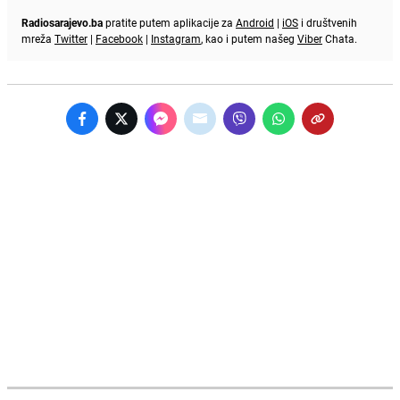
Radiosarajevo.ba
pratite putem aplikacije za
Android
|
iOS
i društvenih
mreža
Twitter
|
Facebook
|
Instagram
, kao i putem našeg
Viber
Chata.