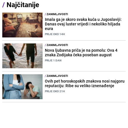
/
Najčitanije
/
ZANIMLJIVOSTI
Imala ga je skoro svaka kuća u Jugoslaviji:
Danas ovaj luster vrijedi i nekoliko hiljada
eura
PRIJE OKO 14H
/
ZANIMLJIVOSTI
Nova ljubavna priča je na pomolu: Ova 4
znaka Zodijaka čeka poseban august
PRIJE 1 DAN
/
ZANIMLJIVOSTI
Ovih pet horoskopskih znakova nosi najgoru
reputaciju: Ribe su veliko iznenađenje
PRIJE OKO 21H