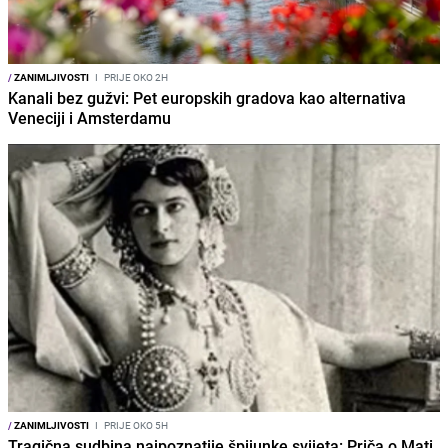
/
ZANIMLJIVOSTI
I
PRIJE OKO 2H
Kanali bez gužvi: Pet europskih gradova kao alternativa
Veneciji i Amsterdamu
/
ZANIMLJIVOSTI
I
PRIJE OKO 5H
Tragična sudbina najpoznatije špijunke svijeta: Priča o Mati