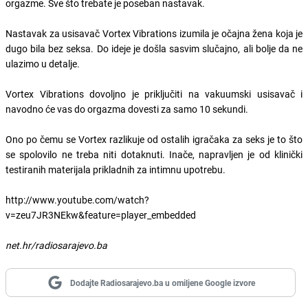
orgazme. Sve što trebate je poseban nastavak.
Nastavak za usisavač Vortex Vibrations izumila je očajna žena koja je
dugo bila bez seksa. Do ideje je došla sasvim slučajno, ali bolje da ne
ulazimo u detalje.
Vortex Vibrations dovoljno je priključiti na vakuumski usisavač i
navodno će vas do orgazma dovesti za samo 10 sekundi.
Ono po čemu se Vortex razlikuje od ostalih igračaka za seks je to što
se spolovilo ne treba niti dotaknuti. Inače, napravljen je od klinički
testiranih materijala prikladnih za intimnu upotrebu.
http://www.youtube.com/watch?
v=zeu7JR3NEkw&feature=player_embedded
net.hr/radiosarajevo.ba
Dodajte Radiosarajevo.ba u omiljene Google izvore