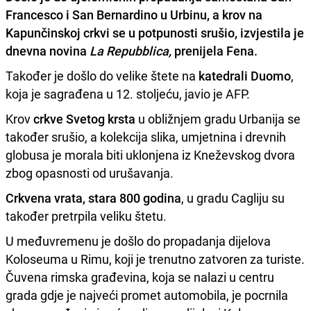
Francesco i San Bernardino
u Urbinu, a
krov na
Kapunčinskoj crkvi
se u potpunosti srušio, izvjestila je
dnevna novina
La Repubblica,
prenijela Fena.
Također je došlo do velike štete na
katedrali Duomo
,
koja je sagrađena u 12. stoljeću, javio je AFP.
Krov
crkve Svetog krsta
u obližnjem gradu Urbanija se
također srušio, a kolekcija slika, umjetnina i drevnih
globusa je morala biti uklonjena iz Kneževskog dvora
zbog opasnosti od urušavanja.
Crkvena vrata, stara 800 godina
, u gradu Cagliju su
također pretrpila veliku štetu.
U međuvremenu je došlo do propadanja dijelova
Koloseuma u Rimu, koji je trenutno zatvoren za turiste.
Čuvena rimska građevina, koja se nalazi u centru
grada gdje je najveći promet automobila, je pocrnila