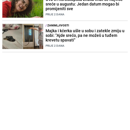
sreće u augustu: Jedan datum mogao bi
promijeniti sve
PRIJE 2 DANA
/
ZANIMLJIVOSTI
Majka i kćerka ušle u sobu i zatekle zmiju u
sobi: "Ajde srećo, pa ne možeš u tuđem
krevetu spavati"
PRIJE 2 DANA