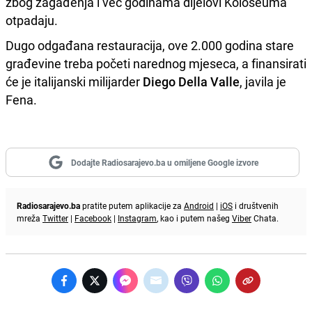
zbog zagađenja i već godinama dijelovi Koloseuma
otpadaju.
Dugo odgađana restauracija, ove 2.000 godina stare
građevine treba početi narednog mjeseca, a finansirati
će je italijanski milijarder
Diego Della Valle
, javila je
Fena.
Dodajte Radiosarajevo.ba u omiljene Google izvore
Radiosarajevo.ba
pratite putem aplikacije za
Android
|
iOS
i društvenih
mreža
Twitter
|
Facebook
|
Instagram
, kao i putem našeg
Viber
Chata.