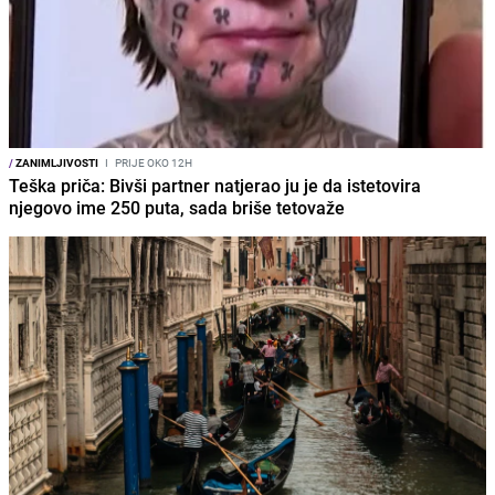
/
ZANIMLJIVOSTI
I
PRIJE OKO 12H
Teška priča: Bivši partner natjerao ju je da istetovira
njegovo ime 250 puta, sada briše tetovaže