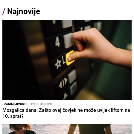
/
Najnovije
/
ZANIMLJIVOSTI
I
PRIJE OKO 12H
Mozgalica dana: Zašto ovaj čovjek ne može uvijek liftom na
10. sprat?