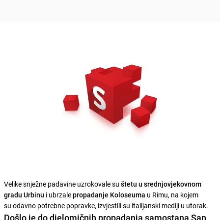
Velike snježne padavine uzrokovale su
štetu u srednjovjekovnom
gradu Urbinu
i ubrzale
propadanje Koloseuma
u Rimu, na kojem
su odavno potrebne popravke, izvjestili su italijanski mediji u utorak.
Došlo je do djelomičnih propadanja
samostana San