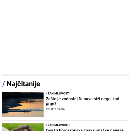
/
Najčitanije
/
ZANIMLJIVOSTI
Zašto je vodostaj Dunava niži nego ikad
prije?
PRIJE 2 DANA
/
ZANIMLJIVOSTI
Ova tri horoskopska znaka imat će najviše