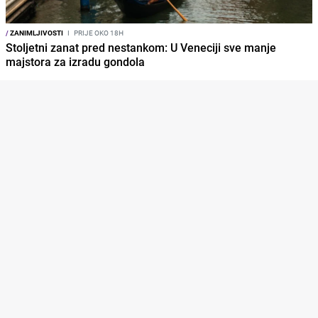
/
ZANIMLJIVOSTI
I
PRIJE OKO 18H
Stoljetni zanat pred nestankom: U Veneciji sve manje
majstora za izradu gondola