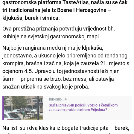
gastronomska platforma TasteAtlas, našla su se čak
tri tradicionalna jela iz Bosne i Hercegovine –
kljukuša, burek i sirnica.
Ova prestižna priznanja potvrđuju vrijednost bh.
kuhinje na svjetskoj gastronomskoj mapi.
Najbolje rangirana među njima je
kljukuša
,
jednostavno, a ukusno jelo pripremljeno od rendanog
krompira, brašna i začina, koja je zauzela 21. mjesto s
ocjenom 4.5. Upravo u toj jednostavnosti leži njen
šarm – priprema se brzo, bez mesa, ali ostavlja
snažan utisak na svakog ko je proba.
TRENDING
Slučaj prijavljen policiji: Vozilo s četničkom
zastavom prošlo centrom Prijedora?
Na listi su i dva klasika iz bogate tradicije pita –
burek,