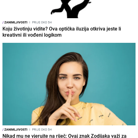
/
ZANIMLJIVOSTI
I
PRIJE OKO 5H
Koju životinju vidite? Ova optička iluzija otkriva jeste li
kreativni ili vođeni logikom
/
ZANIMLJIVOSTI
I
PRIJE OKO 5H
Nikad mu ne vjerujte na riječ: Ovaj znak Zodijaka važi za