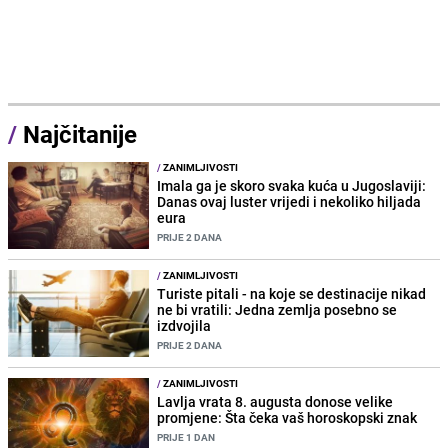
/
Najčitanije
/
ZANIMLJIVOSTI
Imala ga je skoro svaka kuća u Jugoslaviji:
Danas ovaj luster vrijedi i nekoliko hiljada
eura
PRIJE 2 DANA
/
ZANIMLJIVOSTI
Turiste pitali - na koje se destinacije nikad
ne bi vratili: Jedna zemlja posebno se
izdvojila
PRIJE 2 DANA
/
ZANIMLJIVOSTI
Lavlja vrata 8. augusta donose velike
promjene: Šta čeka vaš horoskopski znak
PRIJE 1 DAN