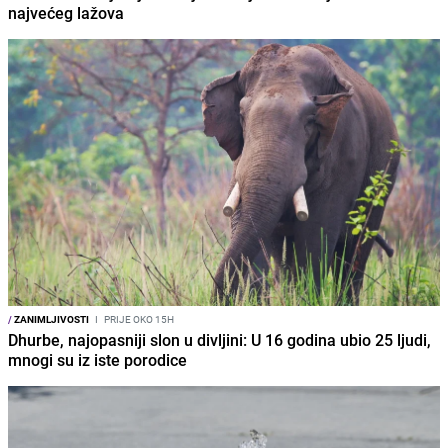
najvećeg lažova
/
ZANIMLJIVOSTI
I
PRIJE OKO 15H
Dhurbe, najopasniji slon u divljini: U 16 godina ubio 25 ljudi,
mnogi su iz iste porodice