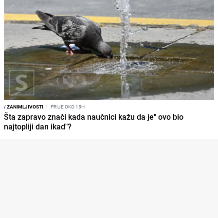
/
ZANIMLJIVOSTI
I
PRIJE OKO 15H
Šta zapravo znači kada naučnici kažu da je" ovo bio
najtopliji dan ikad"?