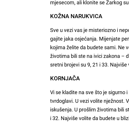
mjesecom, ali klonite se Žarkog s
KOŽNA NARUKVICA
Sve u vezi vas je misteriozno i nep
gajite jaka osjećanja. Mijenjate p
kojima želite da budete sami. Ne vol
životima bili ste na ivici zakona – d
sretni brojevi su 9, 21 i 33. Najvi
KORNJAČA
Vi se kladite na sve što je sigurn
tvrdoglavi. U vezi volite nježnost.
iskušenja. U prošlim životima bili st
i 32. Najviše volite da budete u bl