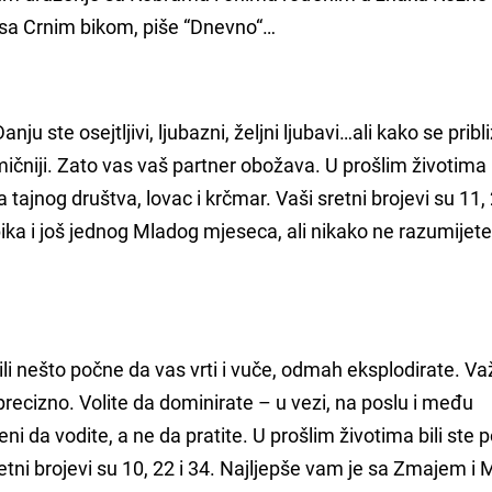
e sa Crnim bikom, piše “Dnevno“…
anju ste osejtljivi, ljubazni, željni ljubavi…ali kako se prib
mičniji. Zato vas vaš partner obožava. U prošlim životima b
a tajnog društva, lovac i krčmar. Vaši sretni brojevi su 11, 
ika i još jednog Mladog mjeseca, ali nikako ne razumijet
 ili nešto počne da vas vrti i vuče, odmah eksplodirate. Va
 precizno. Volite da dominirate – u vezi, na poslu i među
eni da vodite, a ne da pratite. U prošlim životima bili ste po
sretni brojevi su 10, 22 i 34. Najljepše vam je sa Zmajem i