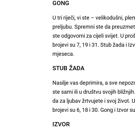
GONG
U tri riječi, vi ste – velikodušni, pl
preljubu. Spremni ste da preuzmete 
ste odgovorni za cijeli svijet. U pro
brojevi su 7, 19 i 31. Stub žada i I
mjeseca.
STUB ŽADA
Nasilje vas deprimira, a sve nepozn
ste sami ili u društvu svojih bližnji
da za ljubav žrtvujete i svoj život. U
brojevi su 6, 18 i 30. Gong i Izvor
IZVOR