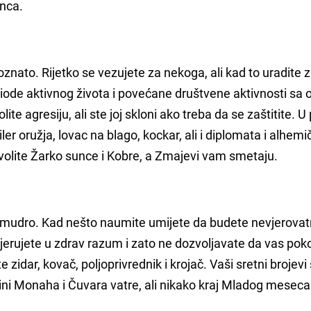
unca.
oznato. Rijetko se vezujete za nekoga, ali kad to uradite 
eriode aktivnog života i povećane društvene aktivnosti sa
ite agresiju, ali ste joj skloni ako treba da se zaštitite. U
iler oružja, lovac na blago, kockar, ali i diplomata i alhemi
še volite Žarko sunce i Kobre, a Zmajevi vam smetaju.
o i mudro. Kad nešto naumite umijete da budete nevjerova
 Vjerujete u zdrav razum i zato ne dozvoljavate da vas pok
e zidar, kovač, poljoprivrednik i krojač. Vaši sretni brojevi
izini Monaha i Čuvara vatre, ali nikako kraj Mladog meseca