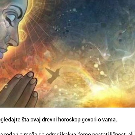
ogledajte šta ovaj drevni horoskop govori o vama
.
na rođenja može da odredi kakva ćemo postati ličnost, al