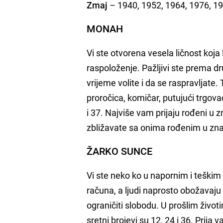
Zmaj
– 1940, 1952, 1964, 1976, 1
MONAH
Vi ste otvorena vesela ličnost koj
raspoloženje. Pažljivi ste prema 
vrijeme volite i da se raspravljate.
proročica, komičar, putujući trgova
i 37. Najviše vam prijaju rođeni u 
zbližavate sa onima rođenim u zna
ŽARKO SUNCE
Vi ste neko ko u napornim i teški
računa, a ljudi naprosto obožavaj
ograničiti slobodu. U prošlim životima
sretni brojevi su 12, 24 i 36. Pri