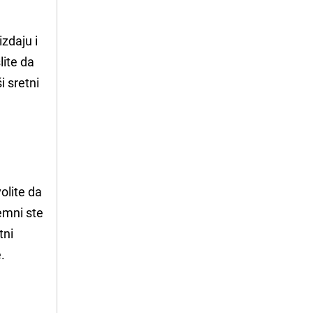
izdaju i
lite da
i sretni
olite da
remni ste
tni
.