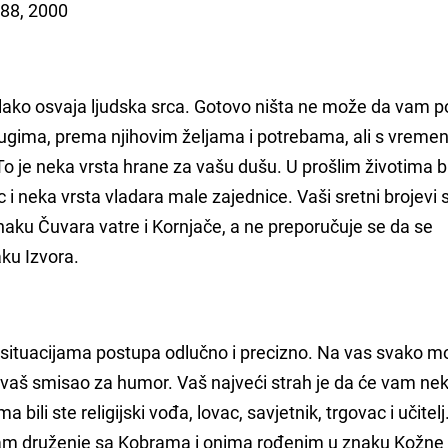
988, 2000
a lako osvaja ljudska srca. Gotovo ništa ne može da vam p
drugima, prema njihovim željama i potrebama, ali s vreme
 To je neka vrsta hrane za vašu dušu. U prošlim životima bi
c i neka vrsta vladara male zajednice. Vaši sretni brojevi 
znaku Čuvara vatre i Kornjače, a ne preporučuje se da se
ku Izvora.
m situacijama postupa odlučno i precizno. Na vas svako m
u vaš smisao za humor. Vaš najveći strah je da će vam ne
 bili ste religijski vođa, lovac, savjetnik, trgovac i učitelj
ja vam druženje sa Kobrama i onima rođenim u znaku Kožne