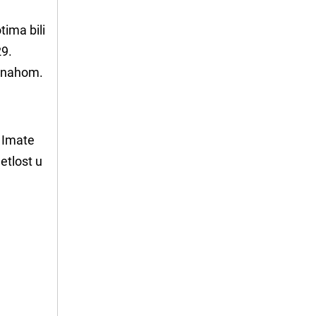
tima bili
29.
Monahom.
. Imate
etlost u