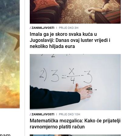
/
ZANIMLJIVOSTI
I
PRIJE OKO 3H
Imala ga je skoro svaka kuća u
Jugoslaviji: Danas ovaj luster vrijedi i
nekoliko hiljada eura
/
ZANIMLJIVOSTI
I
PRIJE OKO 10H
Matematička mozgalica: Kako će prijatelji
ravnomjerno platiti račun
i nam