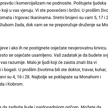
nepravdu i komercijalizam ne podnosite. Poštujete ljudska
koji u vas vjeruju. Vi ste posvećeni i brižni. U prošlim živo
lomata i trgovac tkaninama. Sretni brojevi su vam 5, 17 i 
i Stubom žada, dok vam se ne preporučuje druženje sa 
jeve i ako ih ne postignete osjećate nevjerovatnu krivicu
često se osjećate usamljeno. Vaš zadatak je da budete svj
as razumije. Malo je ljudi koji će zaista znati šta vi
i bogati. U prošlim životima bili ste doktor, travar, kuhar,
rojevi su 4, 16 i 28. Najbolje se poklapate sa Monahom i
da i Kobrom.
te da zadivite ljude i najdosadnijom pričom. Možete da