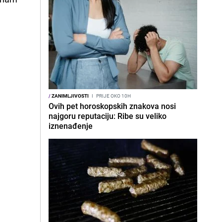
/
ZANIMLJIVOSTI
I
PRIJE OKO 10H
Ovih pet horoskopskih znakova nosi
najgoru reputaciju: Ribe su veliko
iznenađenje