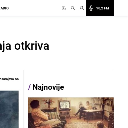
RADIO
90,2 FM
ja otkriva
osarajevo.ba
/
Najnovije