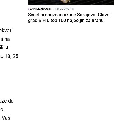
/
ZANIMLJIVOSTI
I
PRIJE OKO 11H
Svijet prepoznao okuse Sarajeva: Glavni
grad BiH u top 100 najboljih za hranu
okvari
na na
li ste
su 13, 25
ože da
ko
. Vaši