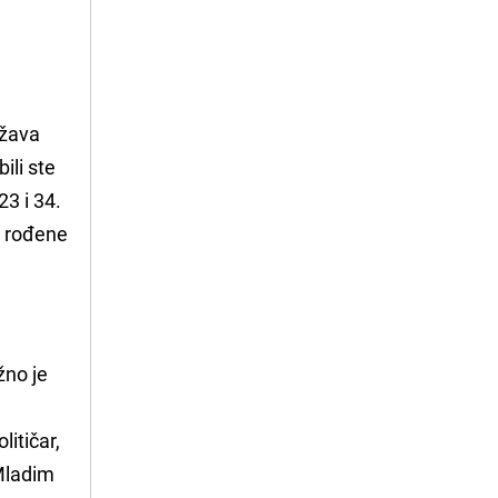
ližava
ili ste
23 i 34.
e rođene
žno je
litičar,
 Mladim