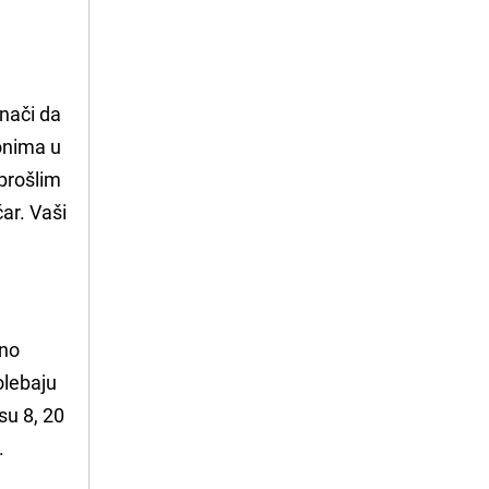
znači da
 onima u
 prošlim
čar. Vaši
tno
olebaju
 su 8, 20
.