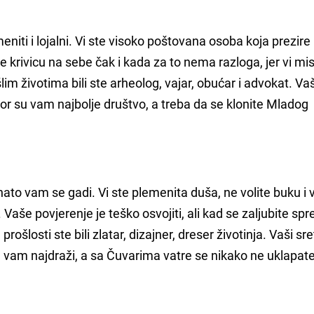
emeniti i lojalni. Vi ste visoko poštovana osoba koja prezire 
krivicu na sebe čak i kada za to nema razloga, jer vi mis
šlim životima bili ste arheolog, vajar, obućar i advokat. Vaš
zvor su vam najbolje društvo, a treba da se klonite Mladog
ato vam se gadi. Vi ste plemenita duša, ne volite buku i v
h. Vaše povjerenje je teško osvojiti, ali kad se zaljubite sp
 prošlosti ste bili zlatar, dizajner, dreser životinja. Vaši sre
 su vam najdraži, a sa Čuvarima vatre se nikako ne uklapate