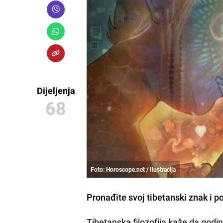
Dijeljenja
68
Foto: Horoscope.net / Ilustracija
Pronađite svoj
tibetanski znak i p
Tibetanska filozofija kaže da godi