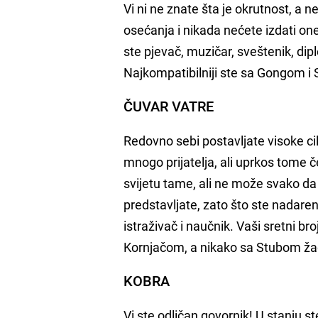
Vi ni ne znate šta je okrutnost, a 
osećanja i nikada nećete izdati one 
ste pjevač, muzičar, sveštenik, dip
Najkompatibilniji ste sa Gongom 
ČUVAR VATRE
Redovno sebi postavljate visoke cil
mnogo prijatelja, ali uprkos tome 
svijetu tame, ali ne može svako da v
predstavljate, zato što ste nadareni 
istraživač i naučnik. Vaši sretni b
Kornjačom, a nikako sa Stubom ža
KOBRA
Vi ste odličan govornik! U stanju s