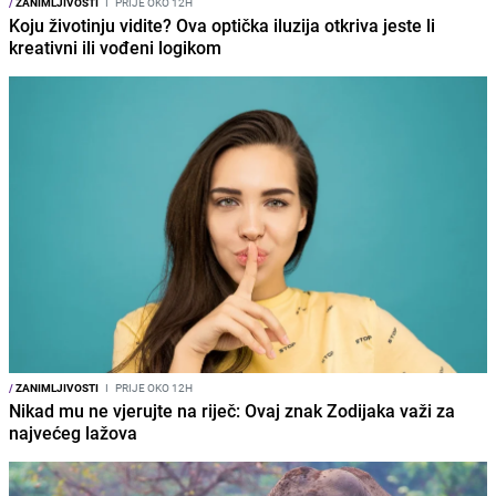
/
ZANIMLJIVOSTI
I
PRIJE OKO 12H
Koju životinju vidite? Ova optička iluzija otkriva jeste li
kreativni ili vođeni logikom
/
ZANIMLJIVOSTI
I
PRIJE OKO 12H
Nikad mu ne vjerujte na riječ: Ovaj znak Zodijaka važi za
najvećeg lažova