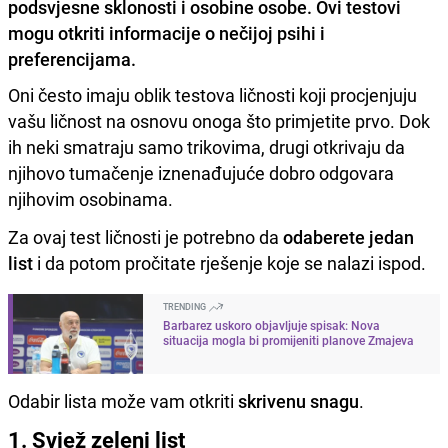
podsvjesne sklonosti i osobine osobe. Ovi testovi
mogu otkriti informacije o nečijoj psihi i
preferencijama.
Oni često imaju oblik testova ličnosti koji procjenjuju
vašu ličnost na osnovu onoga što primjetite prvo. Dok
ih neki smatraju samo trikovima, drugi otkrivaju da
njihovo tumačenje iznenađujuće dobro odgovara
njihovim osobinama.
Za ovaj test ličnosti je potrebno da
odaberete jedan
list
i da potom pročitate rješenje koje se nalazi ispod.
TRENDING
Barbarez uskoro objavljuje spisak: Nova
situacija mogla bi promijeniti planove Zmajeva
Odabir lista može vam otkriti
skrivenu snagu
.
1. Svjež zeleni list