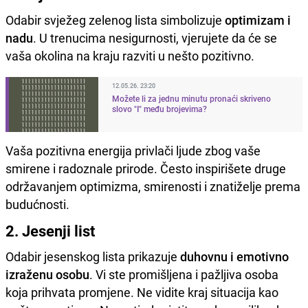
Odabir svježeg zelenog lista simbolizuje
optimizam i
nadu
. U trenucima nesigurnosti, vjerujete da će se
vaša okolina na kraju razviti u nešto pozitivno.
12.05.26. 23:20
Možete li za jednu minutu pronaći skriveno
slovo "I" među brojevima?
Vaša pozitivna energija privlači ljude zbog vaše
smirene i radoznale prirode. Često inspirišete druge
održavanjem optimizma, smirenosti i znatiželje prema
budućnosti.
2. Jesenji list
Odabir jesenskog lista prikazuje
duhovnu i emotivno
izraženu osobu
. Vi ste promišljena i pažljiva osoba
koja prihvata promjene. Ne vidite kraj situacija kao