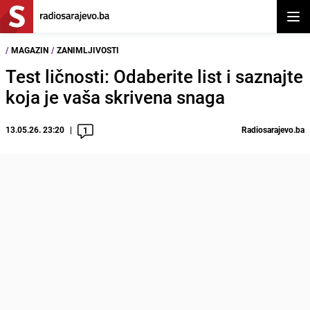
Otvor
/
MAGAZIN
/
ZANIMLJIVOSTI
Test ličnosti: Odaberite list i saznajte
koja je vaša skrivena snaga
13.05.26. 23:20
Radiosarajevo.ba
1