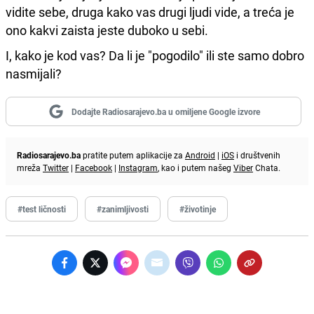
vidite sebe, druga kako vas drugi ljudi vide, a treća je
ono kakvi zaista jeste duboko u sebi.
I, kako je kod vas? Da li je "pogodilo" ili ste samo dobro
nasmijali?
Dodajte Radiosarajevo.ba u omiljene Google izvore
Radiosarajevo.ba
pratite putem aplikacije za
Android
|
iOS
i društvenih
mreža
Twitter
|
Facebook
|
Instagram
, kao i putem našeg
Viber
Chata.
#test ličnosti
#zanimljivosti
#životinje