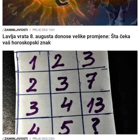
/
ZANIMLJIVOSTI
I
PRIJE OKO 10H
Lavlja vrata 8. augusta donose velike promjene: Šta čeka
vaš horoskopski znak
/
ZANIMLJIVOSTI
I
PRIJE OKO 23H