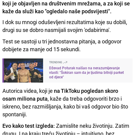
koji je objavljen na društvenim mrežama, a za koji se
kaže da služi kao "ogledalo naše podsvijesti".
I dok su mnogi oduševljeni rezultatima koje su dobili,
drugi su se dobro nasmijali svojim 'odabirima'.
Test se sastoji u tri jednostavna pitanja, a odgovor
dobijete za manje od 15 sekundi.
TRENDING
Dževad Poturak naišao na nerazumijevanje
vlasti: "Šokiran sam da je ljudima bitniji parket
od djece"
Autorica videa, koji je
na TikToku pogledan skoro
osam miliona puta
, kaže da treba odgovoriti brzo i
iskreno, bez razmišljanja, kako bi vaš odgovor bio što
spontaniji.
Evo kako test izgleda:
Zamislite neku životinju. Zatim
drugu. I na kraju treću životinju – intuitivno, bez