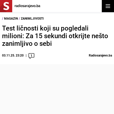
Otvor
/
MAGAZIN
/
ZANIMLJIVOSTI
Test ličnosti koji su pogledali
milioni: Za 15 sekundi otkrijte nešto
zanimljivo o sebi
03.11.25. 23:20
Radiosarajevo.ba
1