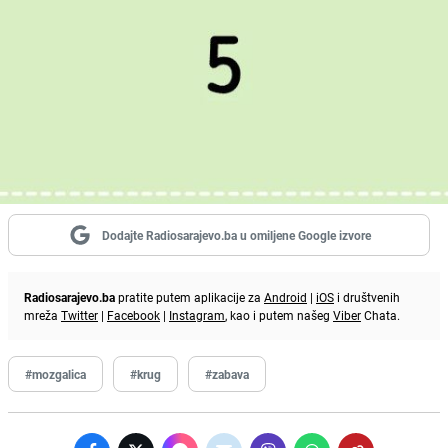
Dodajte Radiosarajevo.ba u omiljene Google izvore
Radiosarajevo.ba
pratite putem aplikacije za
Android
|
iOS
i društvenih
mreža
Twitter
|
Facebook
|
Instagram
, kao i putem našeg
Viber
Chata.
#mozgalica
#krug
#zabava