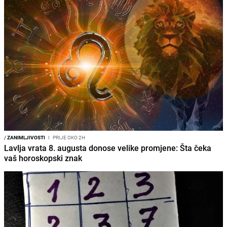
/
ZANIMLJIVOSTI
I
PRIJE OKO 2H
Lavlja vrata 8. augusta donose velike promjene: Šta čeka
vaš horoskopski znak