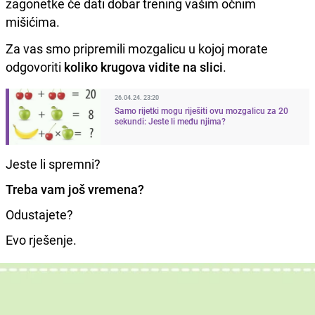
zagonetke će dati dobar trening vašim očnim
mišićima.
Za vas smo pripremili mozgalicu u kojoj morate
odgovoriti
koliko krugova vidite na slici
.
26.04.24. 23:20
Samo rijetki mogu riješiti ovu mozgalicu za 20
sekundi: Jeste li među njima?
Jeste li spremni?
Treba vam još vremena?
Odustajete?
Evo rješenje.