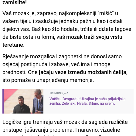
zamislite!
Vaš mozak je, zapravo, najkompleksniji "mišić" u
vašem tijelu i zaslužuje jednaku pažnju kao i ostali
dijelovi vas. Baš kao što hodate, trčite ili dižete tegove
da biste ostali u formi, vaš
mozak traži svoju vrstu
teretane
.
Rješavanje mozgalica i zagonetki ne donosi samo
osjećaj postignuća i zabave, već ima i mnoge
prednosti. One
jačaju veze između moždanih ćelija
,
što pomaže u unaprjeđenju memorije.
TRENDING
Vučić u Beogradu: Ukrajina je naša prijateljska
zemlja. Zelenski: Hvala, Srbijo, na svemu
Logičke igre treniraju vaš mozak da sagleda različite
pristupe rješavanju problema. I naravno, vizuelne