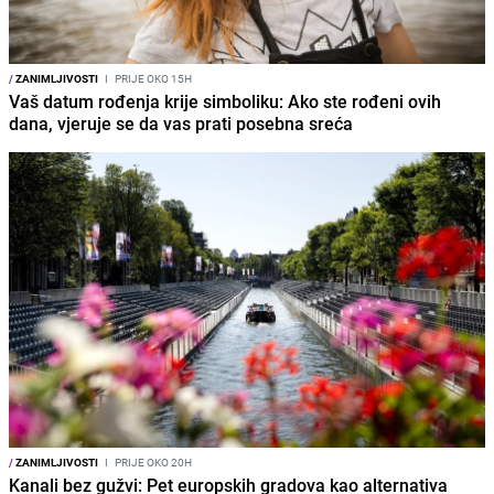
/
ZANIMLJIVOSTI
I
PRIJE OKO 15H
Vaš datum rođenja krije simboliku: Ako ste rođeni ovih
dana, vjeruje se da vas prati posebna sreća
/
ZANIMLJIVOSTI
I
PRIJE OKO 20H
Kanali bez gužvi: Pet europskih gradova kao alternativa