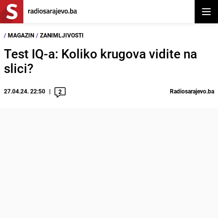
Otvor
/
MAGAZIN
/
ZANIMLJIVOSTI
Test IQ-a: Koliko krugova vidite na
slici?
27.04.24. 22:50
Radiosarajevo.ba
2