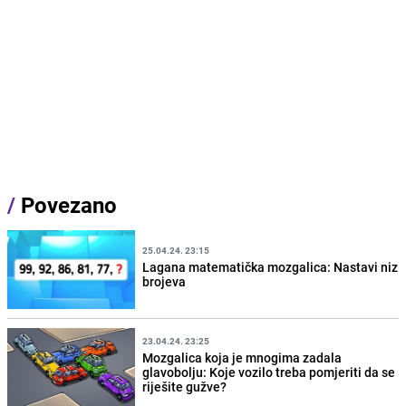
/
Povezano
25.04.24. 23:15
Lagana matematička mozgalica: Nastavi niz
brojeva
23.04.24. 23:25
Mozgalica koja je mnogima zadala
glavobolju: Koje vozilo treba pomjeriti da se
riješite gužve?