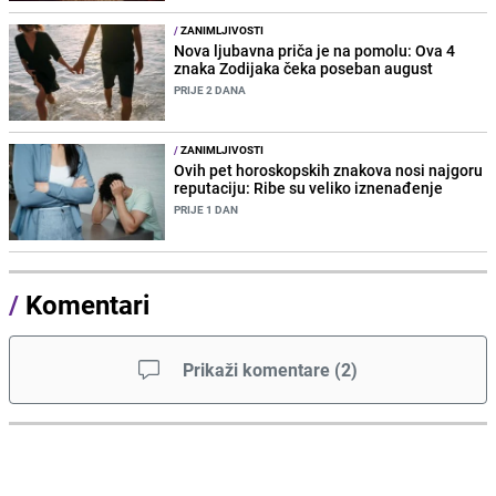
/
ZANIMLJIVOSTI
Nova ljubavna priča je na pomolu: Ova 4
znaka Zodijaka čeka poseban august
PRIJE 2 DANA
/
ZANIMLJIVOSTI
Ovih pet horoskopskih znakova nosi najgoru
reputaciju: Ribe su veliko iznenađenje
PRIJE 1 DAN
/
Komentari
Prikaži komentare
(
2
)