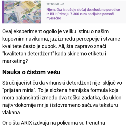
TRENDING
Njemačka istražuje slučaj desetočlane porodice
iz BiH: Primaju 7.300 eura socijalne pomoći
mjesečno
Ovaj eksperiment ogolio je veliku istinu o našim
kupovnim navikama, jaz između percepcije i stvarne
kvalitete često je dubok. Ali, šta zapravo znači
"kvalitetan deterdžent" kada skinemo etiketu i
marketing?
Nauka o čistom vešu
Stručnjaci ističu da vrhunski deterdžent nije isključivo
"prijatan miris". To je složena hemijska formula koja
mora balansirati između dva teška zadatka, da ukloni
najtvrdokornije mrlje i istovremeno sačuva teksturu
vlakana.
Ono šta ARIX izdvaja na policama su trenutna