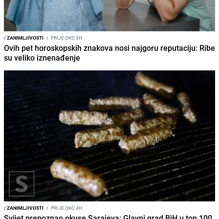
/
ZANIMLJIVOSTI
I
PRIJE OKO 3H
Ovih pet horoskopskih znakova nosi najgoru reputaciju: Ribe
su veliko iznenađenje
/
ZANIMLJIVOSTI
I
PRIJE OKO 4H
Svijet prepoznao okuse Sarajeva: Glavni grad BiH u top 100