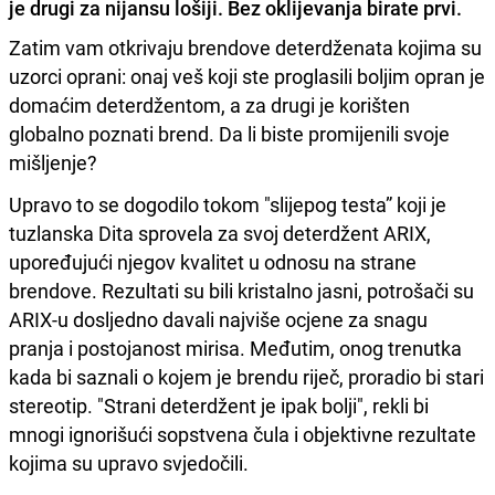
je drugi za nijansu lošiji. Bez oklijevanja birate prvi.
Zatim vam otkrivaju brendove deterdženata kojima su
uzorci oprani: onaj veš koji ste proglasili boljim opran je
domaćim deterdžentom, a za drugi je korišten
globalno poznati brend. Da li biste promijenili svoje
mišljenje?
Upravo to se dogodilo tokom "slijepog testa” koji je
tuzlanska Dita sprovela za svoj deterdžent ARIX,
upoređujući njegov kvalitet u odnosu na strane
brendove. Rezultati su bili kristalno jasni, potrošači su
ARIX-u dosljedno davali najviše ocjene za snagu
pranja i postojanost mirisa. Međutim, onog trenutka
kada bi saznali o kojem je brendu riječ, proradio bi stari
stereotip. "Strani deterdžent je ipak bolji", rekli bi
mnogi ignorišući sopstvena čula i objektivne rezultate
kojima su upravo svjedočili.