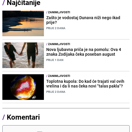
/
Najčitanije
/
ZANIMLJIVOSTI
Zašto je vodostaj Dunava niži nego ikad
prije?
PRIJE 2 DANA
/
ZANIMLJIVOSTI
Nova ljubavna priča je na pomolu: Ova 4
znaka Zodijaka čeka poseban august
PRIJE 1 DAN
/
ZANIMLJIVOSTI
Toplotna kupola: Do kad će trajati val ovih
vrelina i da li nas čeka novi "talas pakla"?
PRIJE 2 DANA
/
Komentari