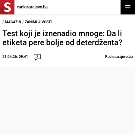
Otvor
/
MAGAZIN
/
ZANIMLJIVOSTI
Test koji je iznenadio mnoge: Da li
etiketa pere bolje od deterdženta?
21.04.26. 09:41
Radiosarajevo.ba
2