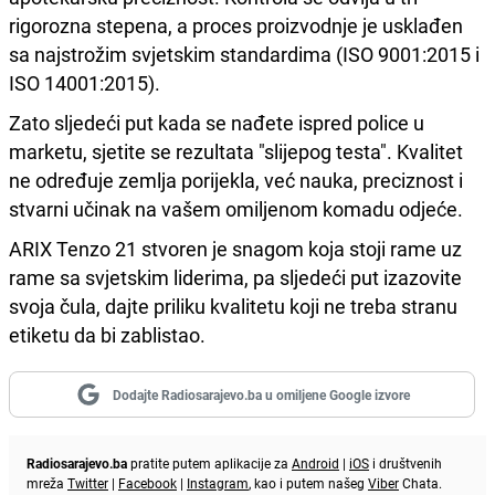
rigorozna stepena, a proces proizvodnje je usklađen
sa najstrožim svjetskim standardima (ISO 9001:2015 i
ISO 14001:2015).
Zato sljedeći put kada se nađete ispred police u
marketu, sjetite se rezultata "slijepog testa". Kvalitet
ne određuje zemlja porijekla, već nauka, preciznost i
stvarni učinak na vašem omiljenom komadu odjeće.
ARIX Tenzo 21 stvoren je snagom koja stoji rame uz
rame sa svjetskim liderima, pa sljedeći put izazovite
svoja čula, dajte priliku kvalitetu koji ne treba stranu
etiketu da bi zablistao.
Dodajte Radiosarajevo.ba u omiljene Google izvore
Radiosarajevo.ba
pratite putem aplikacije za
Android
|
iOS
i društvenih
mreža
Twitter
|
Facebook
|
Instagram
, kao i putem našeg
Viber
Chata.