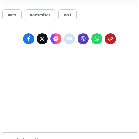
#Dita
#deterdžent
#veš