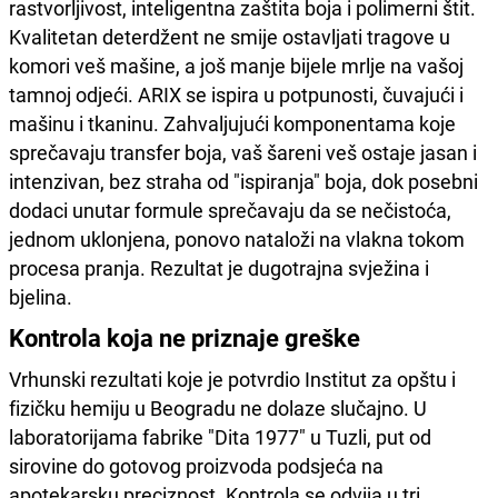
rastvorljivost, inteligentna zaštita boja i polimerni štit.
Kvalitetan deterdžent ne smije ostavljati tragove u
komori veš mašine, a još manje bijele mrlje na vašoj
tamnoj odjeći. ARIX se ispira u potpunosti, čuvajući i
mašinu i tkaninu. Zahvaljujući komponentama koje
sprečavaju transfer boja, vaš šareni veš ostaje jasan i
intenzivan, bez straha od "ispiranja" boja, dok posebni
dodaci unutar formule sprečavaju da se nečistoća,
jednom uklonjena, ponovo nataloži na vlakna tokom
procesa pranja. Rezultat je dugotrajna svježina i
bjelina.
Kontrola koja ne priznaje greške
Vrhunski rezultati koje je potvrdio Institut za opštu i
fizičku hemiju u Beogradu ne dolaze slučajno. U
laboratorijama fabrike "Dita 1977" u Tuzli, put od
sirovine do gotovog proizvoda podsjeća na
apotekarsku preciznost. Kontrola se odvija u tri