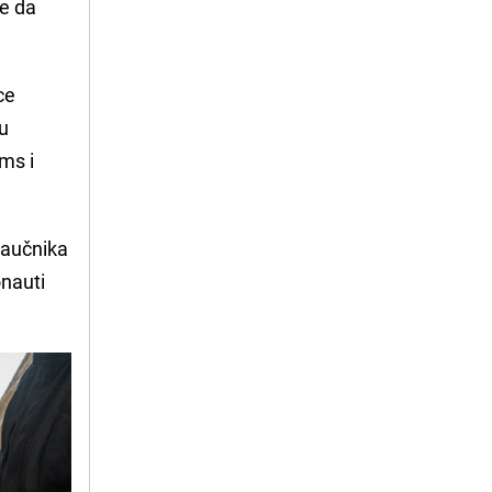
že da
ce
 u
ams i
naučnika
onauti