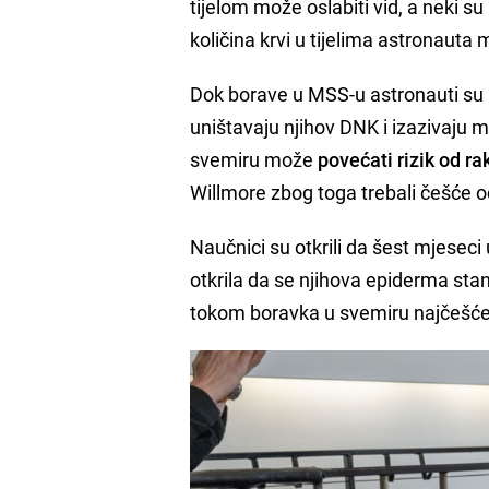
tijelom može oslabiti vid, a neki s
količina krvi u tijelima astronauta
Dok borave u MSS-u astronauti su i
uništavaju njihov DNK i izazivaju 
svemiru može
povećati rizik od ra
Willmore zbog toga trebali češće od
Naučnici su otkrili da šest mjese
otkrila da se njihova epiderma stanj
tokom boravka u svemiru najčešće 