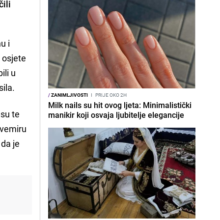
ili
u i
 osjete
ili u
ila.
/
ZANIMLJIVOSTI
I
PRIJE OKO 2H
Milk nails su hit ovog ljeta: Minimalistički
 su te
manikir koji osvaja ljubitelje elegancije
 svemiru
 da je