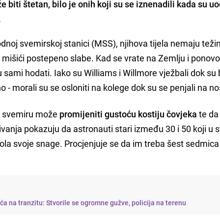
iti štetan, bilo je onih koji su se iznenadili kada su uoč
.
oj svemirskoj stanici (MSS), njihova tijela nemaju težin
i mišići postepeno slabe. Kad se vrate na Zemlju i ponovo
 sami hodati. Iako su Williams i Willmore vježbali dok su b
- morali su se osloniti na kolege dok su se penjali na nos
 u svemiru može
promijeniti gustoću kostiju čovjeka
te da
živanja pokazuju da astronauti stari između 30 i 50 koji u
la svoje snage. Procjenjuje se da im treba šest sedmica
a na tranzitu: Stvorile se ogromne gužve, policija na terenu