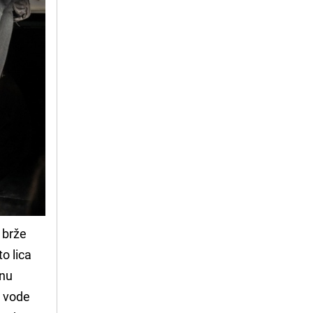
 brže
to lica
anu
a vode