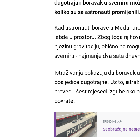
dugotrajan boravak u svemiru može b
koliko su se astronauti promijenili
Kad astronauti borave u Međunarodn
lebde u prostoru. Zbog toga njihov
njezinu gravitaciju, obično ne mogu
svemiru - najmanje dva sata dnevno 
Istraživanja pokazuju da boravak
posljedice dugotrajne. Uz to, istra
provedu šest mjeseci izgube oko po
povrate.
TRENDING
Saobraćajna nesreć