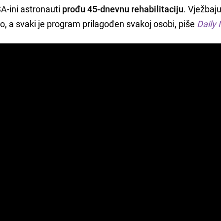
A-ini astronauti
prođu 45-dnevnu rehabilitaciju
. Vježbaj
 a svaki je program prilagođen svakoj osobi, piše
Daily 