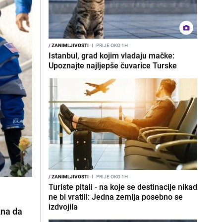
/
ZANIMLJIVOSTI
I
PRIJE OKO 1H
Istanbul, grad kojim vladaju mačke:
Upoznajte najljepše čuvarice Turske
/
ZANIMLJIVOSTI
I
PRIJE OKO 1H
Turiste pitali - na koje se destinacije nikad
ne bi vratili: Jedna zemlja posebno se
izdvojila
zna da