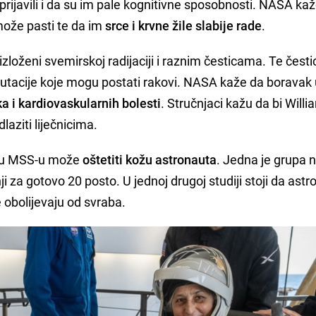
u prijavili i da su im pale kognitivne sposobnosti. NASA ka
 može pasti te da im
srce i krvne žile slabije rade
.
zloženi svemirskoj radijaciji i raznim česticama. Te česti
mutacije koje mogu postati rakovi. NASA kaže da boravak
ka i kardiovaskularnih bolesti
. Stručnjaci kažu da bi Willi
laziti liječnicima.
ci u MSS-u može
oštetiti kožu astronauta
. Jedna je grupa 
i za gotovo 20 posto. U jednoj drugoj studiji stoji da astr
obolijevaju od svraba.