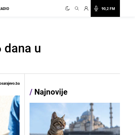
RADIO
90,2 FM
6 dana u
osarajevo.ba
/
Najnovije