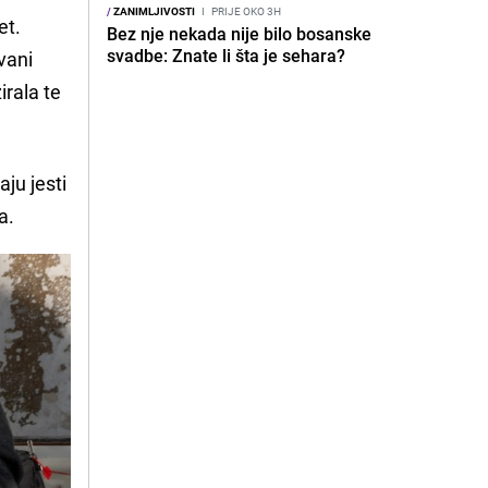
/
ZANIMLJIVOSTI
I
PRIJE OKO 3H
et.
Bez nje nekada nije bilo bosanske
svadbe: Znate li šta je sehara?
vani
irala te
ju jesti
a.