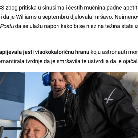
zbog pritiska u sinusima i čestih mučnina padne apetit
ili da je Williams u septembru djelovala mršavo. Neimeno
 Postu
da se ulažu napori kako bi se njezina težina stabiliz
uspijevala jesti visokokaloričnu hranu
koju astronauti mora
antirala tvrdnje da je smršavila te ustvrdila da je ojačal