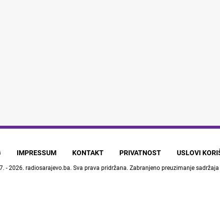
G
IMPRESSUM
KONTAKT
PRIVATNOST
USLOVI KOR
7. - 2026.
radiosarajevo.ba
. Sva prava pridržana. Zabranjeno preuzimanje sadržaja