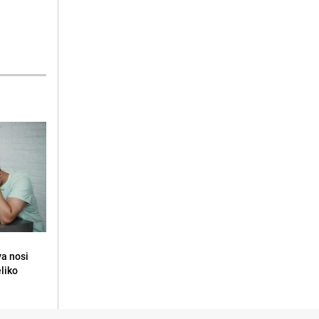
va nosi
eliko