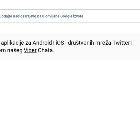
Dodajte Radiosarajevo.ba u omiljene Google izvore
aplikacije za
Android
|
iOS
i društvenih mreža
Twitter
|
utem našeg
Viber
Chata.