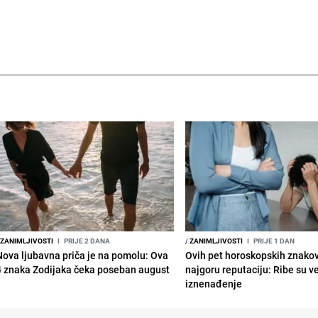
ZANIMLJIVOSTI
I
PRIJE 2 DANA
/
ZANIMLJIVOSTI
I
PRIJE 1 DAN
Nova ljubavna priča je na pomolu: Ova
Ovih pet horoskopskih znako
4 znaka Zodijaka čeka poseban august
najgoru reputaciju: Ribe su v
iznenađenje