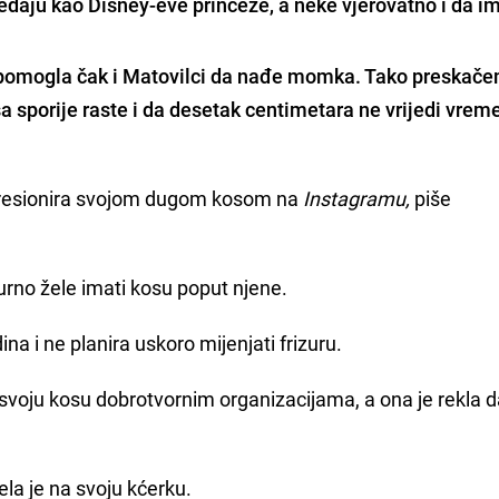
edaju kao Disney-eve princeze, a neke vjerovatno i da i
sa pomogla čak i Matovilci da nađe momka. Tako preskač
a sporije raste i da desetak centimetara ne vrijedi vrem
esionira svojom dugom kosom na
Instagramu,
piše
igurno žele imati kosu poput njene.
na i ne planira uskoro mijenjati frizuru.
ra svoju kosu dobrotvornim organizacijama, a ona je rekla d
ela je na svoju kćerku.