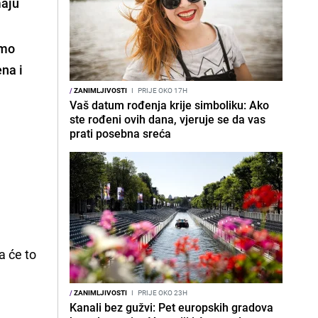
maju
emo
ena i
/
ZANIMLJIVOSTI
I
PRIJE OKO 17H
Vaš datum rođenja krije simboliku: Ako
ste rođeni ovih dana, vjeruje se da vas
prati posebna sreća
a će to
/
ZANIMLJIVOSTI
I
PRIJE OKO 23H
Kanali bez gužvi: Pet europskih gradova