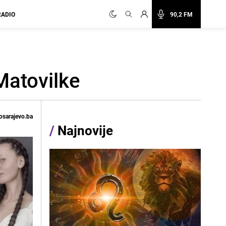
RADIO
90,2 FM
Matovilke
osarajevo.ba
/
Najnovije