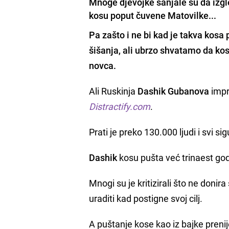
Mnoge djevojke sanjale su da izgl
kosu poput čuvene Matovilke...
Pa zašto i ne bi kad je takva ko
šišanja, ali ubrzo shvatamo da kos
novca.
Ali Ruskinja
Dashik Gubanova
impr
Distractify.com
.
Prati je preko 130.000 ljudi i svi s
Dashik
kosu pušta već trinaest godi
Mnogi su je kritizirali što ne doni
uraditi kad postigne svoj cilj.
A puštanje kose kao iz bajke prenij