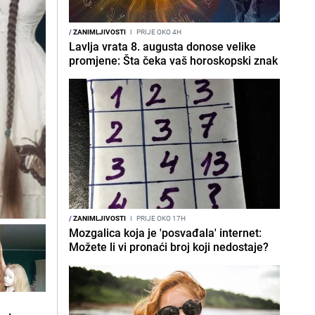
/
ZANIMLJIVOSTI
I
PRIJE OKO 4H
Lavlja vrata 8. augusta donose velike
promjene: Šta čeka vaš horoskopski znak
/
ZANIMLJIVOSTI
I
PRIJE OKO 17H
Mozgalica koja je 'posvađala' internet:
Možete li vi pronaći broj koji nedostaje?