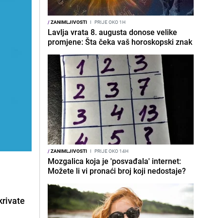
/
ZANIMLJIVOSTI
I
PRIJE OKO 1H
Lavlja vrata 8. augusta donose velike
promjene: Šta čeka vaš horoskopski znak
/
ZANIMLJIVOSTI
I
PRIJE OKO 14H
Mozgalica koja je 'posvađala' internet:
.
Možete li vi pronaći broj koji nedostaje?
krivate