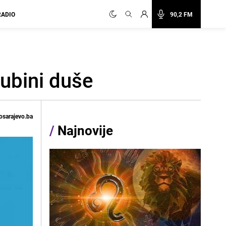
RADIO
90,2 FM
dubini duše
osarajevo.ba
/
Najnovije