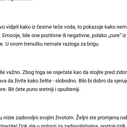
vo vidjeli kako iz česme teče voda, to pokazuje kako ne
Emocije, bile one pozitivne ili negativne, polako „cure“ iz
se. U ovom trenutku nemate razloga za brigu.
više važno. Zbog toga se osjećate kao da stojite pred zid
va da živite kako želite - slobodno. Bilo bi dobro da vjeru
re. Bit ćete puno sretniji i opušteniji.
 niste zadovoljni svojim životom. Željni ste promjena nabo
azite! Dok ste u potrazi za zadovoljstvima, postoji rizik