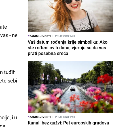
mate
 vas - ne
/
ZANIMLJIVOSTI
I
PRIJE OKO 14H
Vaš datum rođenja krije simboliku: Ako
ste rođeni ovih dana, vjeruje se da vas
prati posebna sreća
om tuđih
jete sebi
lje, i u
/
ZANIMLJIVOSTI
I
PRIJE OKO 19H
Kanali bez gužvi: Pet europskih gradova
 da