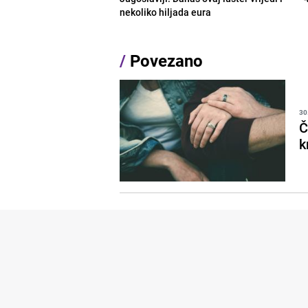
nekoliko hiljada eura
/
Povezano
30
Č
k