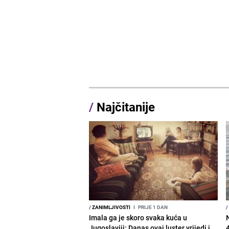
/
Najčitanije
/
ZANIMLJIVOSTI
I
PRIJE 1 DAN
/
Imala ga je skoro svaka kuća u
Jugoslaviji: Danas ovaj luster vrijedi i