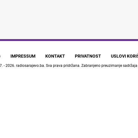
G
IMPRESSUM
KONTAKT
PRIVATNOST
USLOVI KOR
7. - 2026.
radiosarajevo.ba
. Sva prava pridržana. Zabranjeno preuzimanje sadržaja