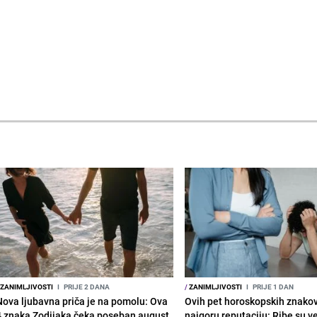
ZANIMLJIVOSTI
I
PRIJE 2 DANA
/
ZANIMLJIVOSTI
I
PRIJE 1 DAN
Nova ljubavna priča je na pomolu: Ova
Ovih pet horoskopskih znako
4 znaka Zodijaka čeka poseban august
najgoru reputaciju: Ribe su v