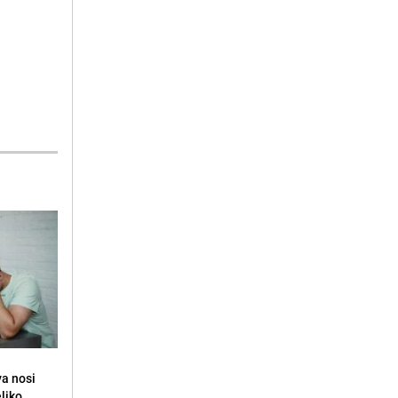
va nosi
eliko