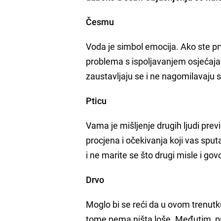
Česmu
Voda je simbol emocija. Ako ste pr
problema s ispoljavanjem osjećaja. 
zaustavljaju se i ne nagomilavaju 
Pticu
Vama je mišljenje drugih ljudi pre
procjena i očekivanja koji vas sputa
i ne marite se što drugi misle i govo
Drvo
Moglo bi se reći da u ovom trenutku
tome nema ništa loše. Međutim, prip