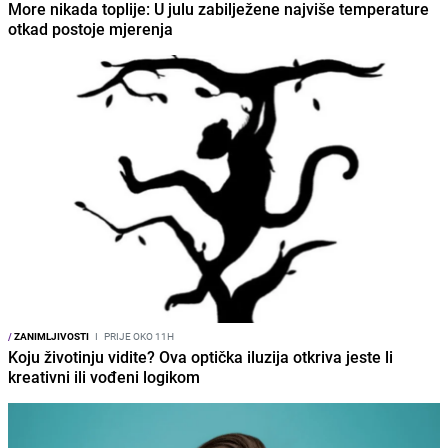
More nikada toplije: U julu zabilježene najviše temperature
otkad postoje mjerenja
/
ZANIMLJIVOSTI
I
PRIJE OKO 11H
Koju životinju vidite? Ova optička iluzija otkriva jeste li
kreativni ili vođeni logikom