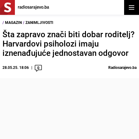
Otvor
/
MAGAZIN
/
ZANIMLJIVOSTI
Šta zapravo znači biti dobar roditelj?
Harvardovi psiholozi imaju
iznenađujuće jednostavan odgovor
28.05.25. 18:06
Radiosarajevo.ba
0