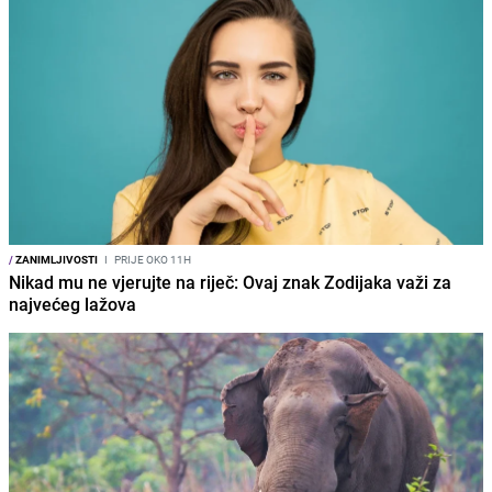
/
ZANIMLJIVOSTI
I
PRIJE OKO 11H
Nikad mu ne vjerujte na riječ: Ovaj znak Zodijaka važi za
najvećeg lažova