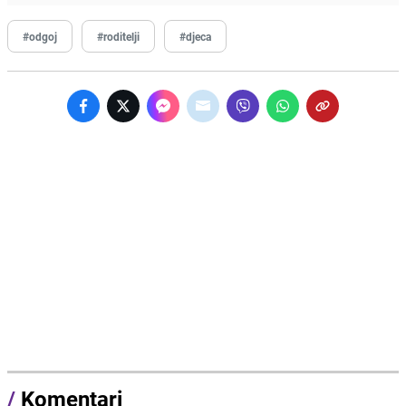
#odgoj
#roditelji
#djeca
/
Komentari