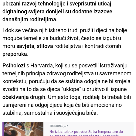
ubrzani razvoj tehnologije i sveprisutni uticaj
digitalnog svijeta donijeli su dodatne izazove
današnjim roditeljima.
I dok se većina njih iskreno trudi pružiti djeci najbolje
moguće temelje za budući život, često se izgubi u
moru
savjeta
,
stilova
roditeljstva i kontradiktornih
preporuka
.
Psiholozi
s Harvarda, koji su se posvetili istraživanju
temeljnih principa zdravog roditeljstva u savremenom
kontekstu, poručuju da se suština odgoja ne bi smjela
svoditi na to da se djeca "uklope" u društvo ili ispune
očekivanja
drugih. Umjesto toga, roditelji bi trebali biti
usmjereni na odgoj djece koja će biti emocionalno
stabilna, samostalna i suosjećajna
bića
.
TRENDING
Ne izlazite bez potrebe: Sutra temperature do
41 stepen, izdato narandžasto upozorenje