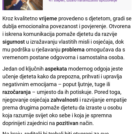
Kroz kvalitetno
vrijeme
provedeno s djetetom, gradi se
dublja emocionalna povezanost i povjerenje. Otvorena
i iskrena komunikacija pomaže djetetu da razvije
sigurnost
u izražavanju vlastitih misli i osjećaja, dok
mu podrška u rješavanju
problema
omogućava da s
vremenom postane odgovorna i samostalna osoba.
Jedan od ključnih
aspekata
modernog odgoja jeste
učenje djeteta kako da prepozna, prihvati i upravlja
negativnim emocijama – poput ljutnje, tuge ili
razočaranja
– umjesto da ih potiskuje. Pored toga,
njegovanje osjećaja
zahvalnosti
i razvijanje empatije
prema drugima pomaže djetetu da izraste u osobu
koja razumije svijet oko sebe i koja je spremna
doprinijeti zajednici na
pozitivan
način.
Na kraju, roditelji bi trebali biti otvoreni za sve