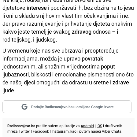
djetetove
interese
i podržavati ih, bez obzira na to jesu
li oni u skladu s njihovim vlastitim očekivanjima ili ne.
Jer pravo razumijevanje i prihvatanje djeteta onakvim
kakvo jeste temelj je svakog
zdravog
odnosa – i
roditeljskog, i ljudskog.
U vremenu koje nas sve ubrzava i preopterećuje
informacijama, možda je upravo
povratak
jednostavnim, ali snažnim vrijednostima poput
ljubaznosti, bliskosti i emocionalne pismenosti ono što
će našoj djeci omogućiti da odrastu u sretne i
zdrave
ljude.
Dodajte Radiosarajevo.ba u omiljene Google izvore
Radiosarajevo.ba
pratite putem aplikacije za
Android
|
iOS
i društvenih
mreža
Twitter
|
Facebook
|
Instagram
, kao i putem našeg
Viber
Chata.