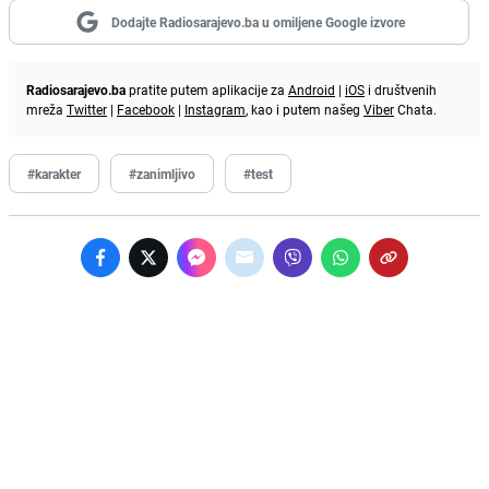
Dodajte Radiosarajevo.ba u omiljene Google izvore
Radiosarajevo.ba
pratite putem aplikacije za
Android
|
iOS
i društvenih
mreža
Twitter
|
Facebook
|
Instagram
, kao i putem našeg
Viber
Chata.
#karakter
#zanimljivo
#test