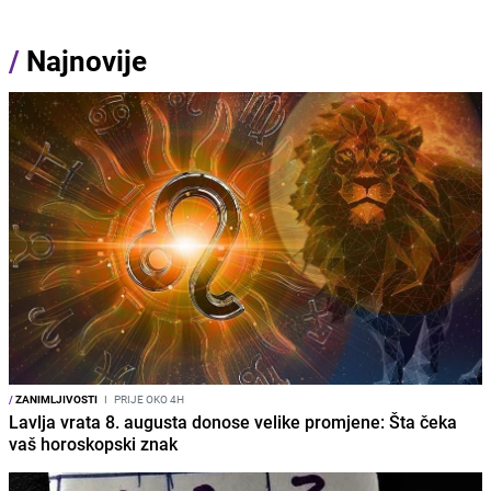
/
Najnovije
/
ZANIMLJIVOSTI
I
PRIJE OKO 4H
Lavlja vrata 8. augusta donose velike promjene: Šta čeka
vaš horoskopski znak