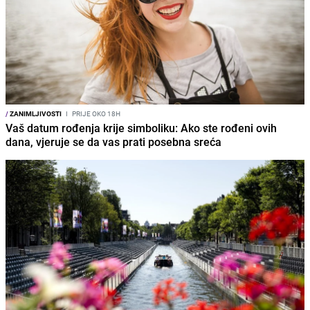
/
ZANIMLJIVOSTI
I
PRIJE OKO 18H
Vaš datum rođenja krije simboliku: Ako ste rođeni ovih
dana, vjeruje se da vas prati posebna sreća