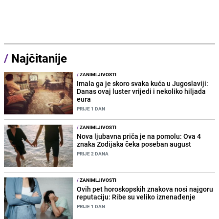
/
Najčitanije
/
ZANIMLJIVOSTI
Imala ga je skoro svaka kuća u Jugoslaviji:
Danas ovaj luster vrijedi i nekoliko hiljada
eura
PRIJE 1 DAN
/
ZANIMLJIVOSTI
Nova ljubavna priča je na pomolu: Ova 4
znaka Zodijaka čeka poseban august
PRIJE 2 DANA
/
ZANIMLJIVOSTI
Ovih pet horoskopskih znakova nosi najgoru
reputaciju: Ribe su veliko iznenađenje
PRIJE 1 DAN