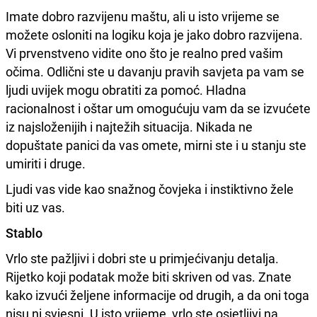
Imate dobro razvijenu maštu, ali u isto vrijeme se
možete osloniti na logiku koja je jako dobro razvijena.
Vi prvenstveno vidite ono što je realno pred vašim
očima. Odlični ste u davanju pravih savjeta pa vam se
ljudi uvijek mogu obratiti za pomoć. Hladna
racionalnost i oštar um omogućuju vam da se izvućete
iz najsloženijih i najtežih situacija. Nikada ne
dopuštate panici da vas omete, mirni ste i u stanju ste
umiriti i druge.
Ljudi vas vide kao snažnog čovjeka i instiktivno žele
biti uz vas.
Stablo
Vrlo ste pažljivi i dobri ste u primjećivanju detalja.
Rijetko koji podatak može biti skriven od vas. Znate
kako izvući željene informacije od drugih, a da oni toga
nisu ni svjesni. U isto vrijeme, vrlo ste osjetljivi na