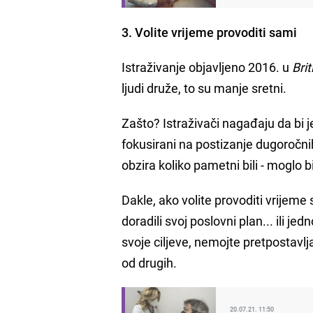
3. Volite vrijeme provoditi sami
Istraživanje objavljeno 2016. u
Bri
ljudi druže, to su manje sretni.
Zašto? Istraživači nagađaju da bi j
fokusirani na postizanje dugoročnih
obzira koliko pametni bili - moglo b
Dakle, ako volite provoditi vrijeme 
doradili svoj poslovni plan... ili j
svoje ciljeve, nemojte pretpostavl
od drugih.
20.07.21. 11:50