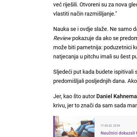
već riješili. Otvoreni su za nova gl
vlastiti način razmišljanje."
Nauka se i ovdje slaže. Ne samo d
Review
pokazuje da ako se predomi
može biti pametnija: poduzetnici koji
natjecanja u pitchu imali su šest p
Sljedeći put kada budete ispitivali 
predomišljali posljednjih dana. Ako
Jer, kao što autor
Daniel Kahnem
krivu, jer to znači da sam sada man
17.04.22. 22:24
Naučnici dokazali t