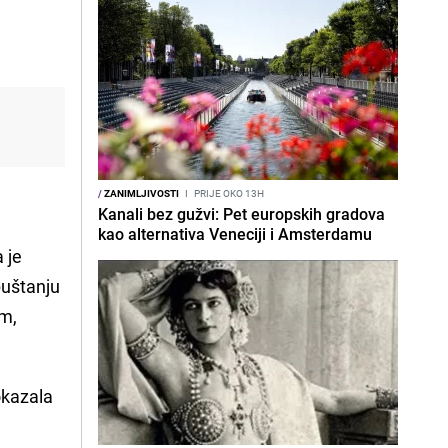
/
ZANIMLJIVOSTI
I
PRIJE OKO 13H
Kanali bez gužvi: Pet europskih gradova
kao alternativa Veneciji i Amsterdamu
 je
puštanju
im,
kazala