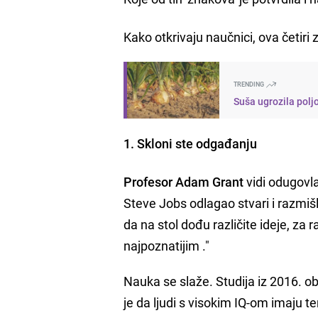
Kako otkrivaju naučnici, ova četiri z
TRENDING
Suša ugrozila polj
1. Skloni ste odgađanju
Profesor Adam Grant
vidi odugovla
Steve Jobs odlagao stvari i razmi
da na stol dođu različite ideje, za 
najpoznatijim ."
Nauka se slaže. Studija iz 2016. o
je da ljudi s visokim IQ-om imaju 