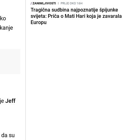
/
ZANIMLJIVOSTI
I
PRIJE OKO 16H
Tragična sudbina najpoznatije špijunke
svijeta: Priča o Mati Hari koja je zavarala
ako
Europu
ekanje
 je
Jeff
i da su