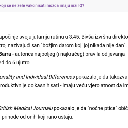
 koji se ne žele vakcinisati možda imaju niži IQ?
počinje svoju jutarnju rutinu u 3:45. Bivša izvršna direkto
tro, nazivajući san "božjim darom koji joj nikada nije dan".
Barra
- autorica najboljeg (i najkraćeg) pravila odijevanja
ed do 6 ujutro.
onality and Individual Differences
pokazalo je da takozv
 produktivnije do kasnih sati - imaju veću vjerojatnost da i
British Medical Journalu
pokazalo je da "noćne ptice" obi
 prihode od onih koji rano ustaju.