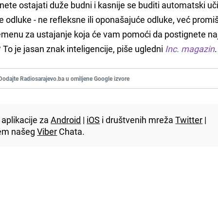
nete ostajati duže budni i kasnije se buditi automatski uči
 odluke - ne refleksne ili oponašajuće odluke, već promiš
remenu za ustajanje koja će vam pomoći da postignete naj
 To je jasan znak inteligencije, piše ugledni
Inc. magazin
.
Dodajte Radiosarajevo.ba u omiljene Google izvore
aplikacije za
Android
|
iOS
i društvenih mreža
Twitter
|
utem našeg
Viber
Chata.