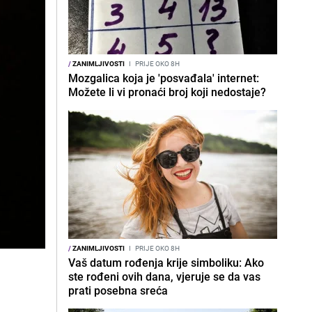
/
ZANIMLJIVOSTI
I
PRIJE OKO 8H
Mozgalica koja je 'posvađala' internet:
Možete li vi pronaći broj koji nedostaje?
/
ZANIMLJIVOSTI
I
PRIJE OKO 8H
Vaš datum rođenja krije simboliku: Ako
ste rođeni ovih dana, vjeruje se da vas
prati posebna sreća