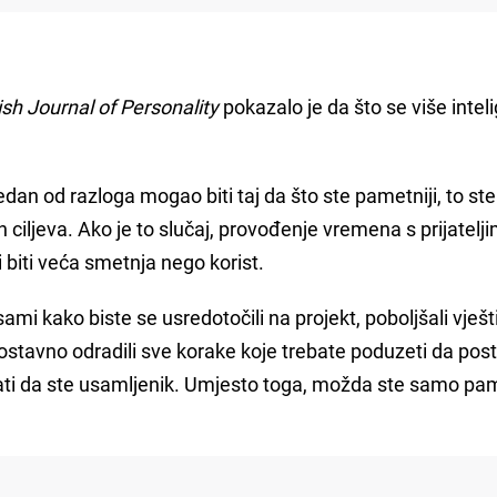
tish Journal of Personality
pokazalo je da što se više intel
edan od razloga mogao biti taj da što ste pametniji, to ste
 ciljeva. Ako je to slučaj, provođenje vremena s prijatelji
i biti veća smetnja nego korist.
sami kako biste se usredotočili na projekt, poboljšali vješt
ednostavno odradili sve korake koje trebate poduzeti da pos
jati da ste usamljenik. Umjesto toga, možda ste samo pam