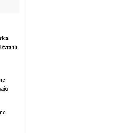
rica
 Izvršna
ane
maju
čno