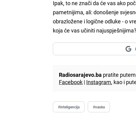
Ipak, to ne znači da će vas ako poč
pametnijima, ali: donošenje svjesne
obrazložene i logične odluke - o v
koja će vas učiniti najuspješnijima?
Radiosarajevo.ba
pratite putem 
Facebook
|
Instagram
, kao i p
#inteligencija
#nauka