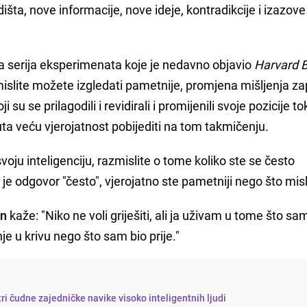
edišta, nove informacije, nove ideje, kontradikcije i izazov
a serija eksperimenata koje je nedavno objavio
Harvard 
slite možete izgledati pametnije, promjena mišljenja z
 su se prilagodili i revidirali i promijenili svoje pozicije 
uta veću vjerojatnost pobijediti na tom takmičenju.
svoju inteligenciju, razmislite o tome koliko ste se često
 je odgovor "često", vjerojatno ste pametniji nego što misl
an
kaže: "Niko ne voli griješiti, ali ja uživam u tome što sa
je u krivu nego što sam bio prije."
ri čudne zajedničke navike visoko inteligentnih ljudi