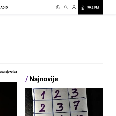
RADIO
90,2 FM
osarajevo.ba
/
Najnovije