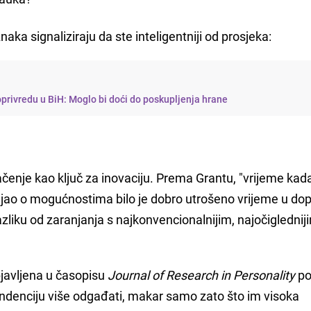
naka signaliziraju da ste inteligentniji od prosjeka:
oprivredu u BiH: Moglo bi doći do poskupljenja hrane
čenje kao ključ za inovaciju. Prema Grantu, "vrijeme kada
šljao o mogućnostima bilo je dobro utrošeno vrijeme u do
razliku od zaranjanja s najkonvencionalnijim, najočiglednij
bjavljena u časopisu
Journal of Research in Personality
po
tendenciju više odgađati, makar samo zato što im visoka