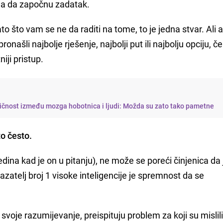
nja da započnu zadatak.
 što vam se ne da raditi na tome, to je jedna stvar. Ali 
ronašli najbolje rješenje, najbolji put ili najbolju opciju, č
iji pristup.
ličnost između mozga hobotnica i ljudi: Možda su zato tako pametne
to često.
i sredina kad je on u pitanju), ne može se poreći činjenica da
atelj broj 1 visoke inteligencije je spremnost da se
u svoje razumijevanje, preispituju problem za koji su mislil