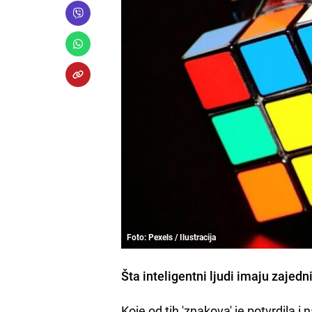
Foto: Pexels / Ilustracija
Šta inteligentni ljudi imaju zajedn
Koje od tih 'znakova' je potvrdila i