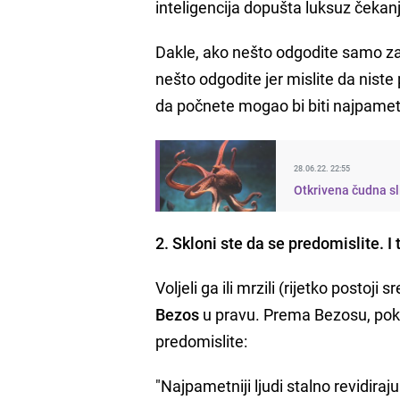
inteligencija dopušta luksuz čeka
Dakle, ako nešto odgodite samo zato
nešto odgodite jer mislite da niste p
da počnete mogao bi biti najpametn
28.06.22. 22:55
Otkrivena čudna s
2. Skloni ste da se predomislite. I 
Voljeli ga ili mrzili (rijetko postoj
Bezos
u pravu. Prema Bezosu, pokaz
predomislite:
"Najpametniji ljudi stalno revidiraj