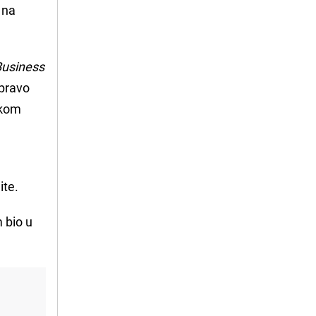
e na
Business
apravo
tokom
ite.
m bio u