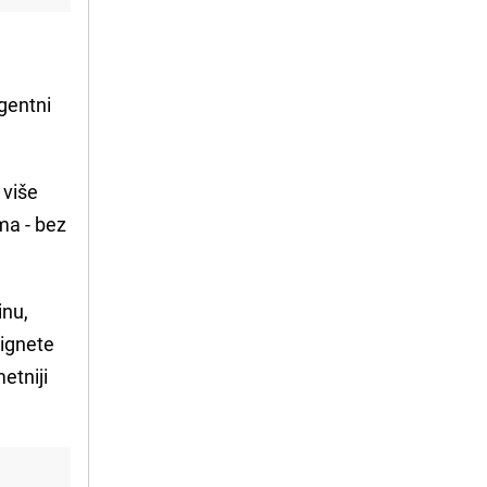
igentni
 više
ma - bez
inu,
tignete
etniji