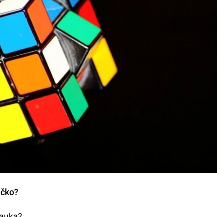
ičko?
 nauka?