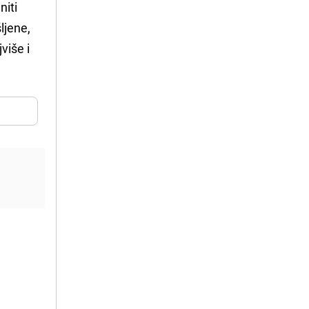
niti
ljene,
više i