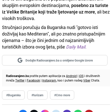
skupljim evropskim destinacijama,
posebno za turiste
iz Velike Britanije koji traže ljetovanje uz more
, ali bez
visokih troškova.
Stručnjaci poručuju da Bugarska nudi "gotovo isti
doživljaj kao Mediteran", ali po znatno pristupačnijim
cijenama – što je čini jednim od najzanimljivijih
turističkih izbora ovog ljeta, piše
Daily Mail.
Dodajte Radiosarajevo.ba u omiljene Google izvore
Radiosarajevo.ba
pratite putem aplikacije za
Android
|
iOS
i društvenih
mreža
Twitter
|
Facebook
|
Instagram
, kao i putem našeg
Viber
Chata.
#Bugarska
#turizam
#Crno more