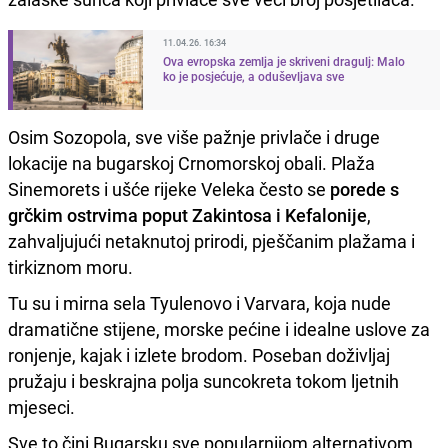
11.04.26. 16:34
Ova evropska zemlja je skriveni dragulj: Malo
ko je posjećuje, a oduševljava sve
Osim Sozopola, sve više pažnje privlače i druge
lokacije na bugarskoj Crnomorskoj obali. Plaža
Sinemorets i ušće rijeke Veleka često se
porede s
grčkim ostrvima poput
Zakintosa i Kefalonije
,
zahvaljujući netaknutoj prirodi, pješčanim plažama i
tirkiznom moru.
Tu su i mirna sela Tyulenovo i Varvara, koja nude
dramatične stijene, morske pećine i idealne uslove za
ronjenje, kajak i izlete brodom. Poseban doživljaj
pružaju i beskrajna polja suncokreta tokom ljetnih
mjeseci.
Sve to čini Bugarsku sve popularnijom alternativom