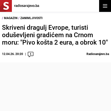
Otvor
/
MAGAZIN
/
ZANIMLJIVOSTI
Skriveni dragulj Evrope, turisti
oduševljeni gradićem na Crnom
moru: "Pivo košta 2 eura, a obrok 10"
12.04.26. 20:20
Radiosarajevo.ba
1