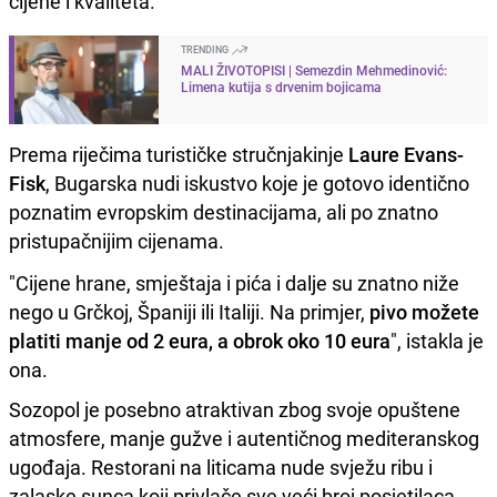
cijene i kvaliteta.
TRENDING
MALI ŽIVOTOPISI | Semezdin Mehmedinović:
Limena kutija s drvenim bojicama
Prema riječima turističke stručnjakinje
Laure Evans-
Fisk
, Bugarska nudi iskustvo koje je gotovo identično
poznatim evropskim destinacijama, ali po znatno
pristupačnijim cijenama.
"Cijene hrane, smještaja i pića i dalje su znatno niže
nego u Grčkoj, Španiji ili Italiji. Na primjer,
pivo možete
platiti manje od 2 eura, a obrok oko 10 eura
", istakla je
ona.
Sozopol je posebno atraktivan zbog svoje opuštene
atmosfere, manje gužve i autentičnog mediteranskog
ugođaja. Restorani na liticama nude svježu ribu i
zalaske sunca koji privlače sve veći broj posjetilaca.