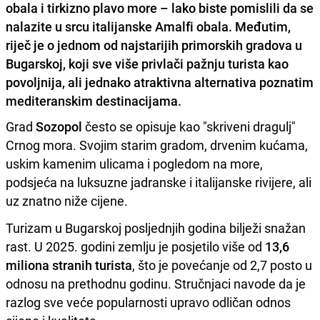
obala i tirkizno plavo more – lako biste pomislili da se
nalazite u srcu italijanske Amalfi obala. Međutim,
riječ je o jednom od najstarijih primorskih gradova u
Bugarskoj, koji sve više privlači pažnju turista kao
povoljnija, ali jednako atraktivna alternativa poznatim
mediteranskim destinacijama.
Grad
Sozopol
često se opisuje kao "skriveni dragulj"
Crnog mora. Svojim starim gradom, drvenim kućama,
uskim kamenim ulicama i pogledom na more,
podsjeća na luksuzne jadranske i italijanske rivijere, ali
uz znatno niže cijene.
Turizam u Bugarskoj posljednjih godina bilježi snažan
rast. U 2025. godini zemlju je posjetilo više od
13,6
miliona stranih turista
, što je povećanje od 2,7 posto u
odnosu na prethodnu godinu. Stručnjaci navode da je
razlog sve veće popularnosti upravo odličan odnos