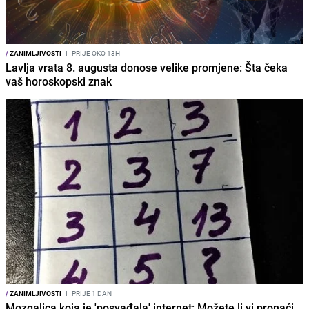
/
ZANIMLJIVOSTI
I
PRIJE OKO 13H
Lavlja vrata 8. augusta donose velike promjene: Šta čeka
vaš horoskopski znak
/
ZANIMLJIVOSTI
I
PRIJE 1 DAN
Mozgalica koja je 'posvađala' internet: Možete li vi pronaći