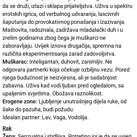
da se druži, izlazi i sklapa prijateljstva. Uživa u spektru
erotskih igrica, od verbalnog udvaranja, lascivnih
šaputanja do provokativnog ponašanja i izazivanja.
Maštovita, radoznala, zadržava mladalački duh i u
zrelim godinama zbog čega je muškarci ne
zaboravljaju. Uvijek iznova drugačija, spremna na
različita eksperimentisanja zarad zadovoljstva.
Muškarac:
Inteligantan, duhovit, zanimljiv. Ne
odgovara partnerki koja očekuje ozbiljnu vezu. Pored
njega budućnost je neizvjesna, ali je sadašnjost
zabavna. Uživa kad vodi ljubav pred ogledalom, sa
upaljenim svjetlima. Obožava raznolikost.
Erogene zone:
Ljubljenje unutrašnjeg dijela ruke, od
šake do pazuha, budi požudu.
Idealan partner: Lav, Vaga, Vodolija.
Rak
Žena:
Senzualna i stidljiva. Potrebno joj je da se uvjeri