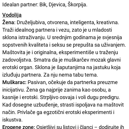
Idealan partner: Bik, Djevica, Škorpija.
Vodolija
Žena:
Druželjubiva, otvorena, inteligenta, kreativna.
Traži idealnog partnera i vezu, zato je u mladosti
sklona istraživanju. U srednjim godinama je svjesnija
sopstvenih kvaliteta i seksu se prepušta sa uživanjem.
Maštovita je i originalna, eksperimentiše u traženju
zadovoljstva. Smatra da je muškarčev mozak glavni
erotski organ. Sklona je šaputanjima na jastuku koja
izluđuju partnera. Za nju nema tabu tema.
Muškarac:
Pasivan, očekuje da partnerka preuzme
inicijativu. Žena ga najprije zanima kao osobu, a
kasnije i erotski. Strpljivo osvaja i voli dugu predigru.
Kad dosegne uzbuđenje, strasti ispoljava na maštovit
način. Privlače ga egzotični erotski eksperimenti i
iskustva.
Erogene zone:
Osjetljivi su listovi i članci – dodirujte ih