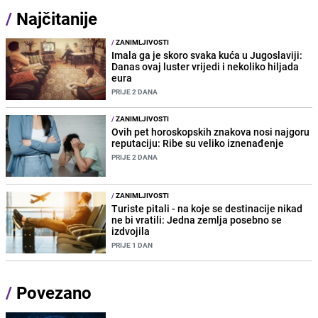
/
Najčitanije
/
ZANIMLJIVOSTI
Imala ga je skoro svaka kuća u Jugoslaviji:
Danas ovaj luster vrijedi i nekoliko hiljada
eura
PRIJE 2 DANA
/
ZANIMLJIVOSTI
Ovih pet horoskopskih znakova nosi najgoru
reputaciju: Ribe su veliko iznenađenje
PRIJE 2 DANA
/
ZANIMLJIVOSTI
Turiste pitali - na koje se destinacije nikad
ne bi vratili: Jedna zemlja posebno se
izdvojila
PRIJE 1 DAN
/
Povezano