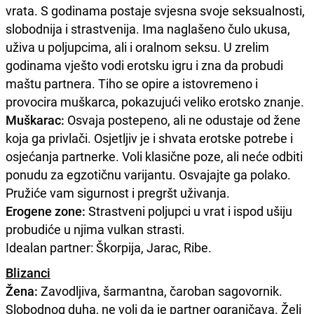
vrata. S godinama postaje svjesna svoje seksualnosti,
slobodnija i strastvenija. Ima naglašeno čulo ukusa,
uživa u poljupcima, ali i oralnom seksu. U zrelim
godinama vješto vodi erotsku igru i zna da probudi
maštu partnera. Tiho se opire a istovremeno i
provocira muškarca, pokazujući veliko erotsko znanje.
Muškarac:
Osvaja postepeno, ali ne odustaje od žene
koja ga privlači. Osjetljiv je i shvata erotske potrebe i
osjećanja partnerke. Voli klasične poze, ali neće odbiti
ponudu za egzotičnu varijantu. Osvajajte ga polako.
Pružiće vam sigurnost i pregršt uživanja.
Erogene zone:
Strastveni poljupci u vrat i ispod ušiju
probudiće u njima vulkan strasti.
Idealan partner: Škorpija, Jarac, Ribe.
Blizanci
Žena:
Zavodljiva, šarmantna, čaroban sagovornik.
Slobodnog duha, ne voli da je partner ograničava. Želi