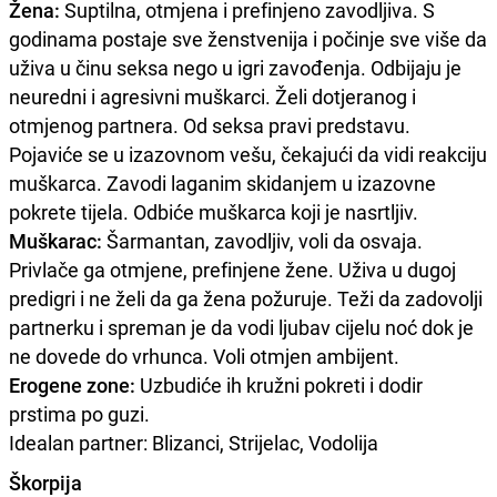
Žena:
Suptilna, otmjena i prefinjeno zavodljiva. S
godinama postaje sve ženstvenija i počinje sve više da
uživa u činu seksa nego u igri zavođenja. Odbijaju je
neuredni i agresivni muškarci. Želi dotjeranog i
otmjenog partnera. Od seksa pravi predstavu.
Pojaviće se u izazovnom vešu, čekajući da vidi reakciju
muškarca. Zavodi laganim skidanjem u izazovne
pokrete tijela. Odbiće muškarca koji je nasrtljiv.
Muškarac:
Šarmantan, zavodljiv, voli da osvaja.
Privlače ga otmjene, prefinjene žene. Uživa u dugoj
predigri i ne želi da ga žena požuruje. Teži da zadovolji
partnerku i spreman je da vodi ljubav cijelu noć dok je
ne dovede do vrhunca. Voli otmjen ambijent.
Erogene zone:
Uzbudiće ih kružni pokreti i dodir
prstima po guzi.
Idealan partner: Blizanci, Strijelac, Vodolija
Škorpija