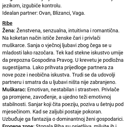
jezikom, izgubiće kontrolu.
Idealan partner: Ovan, Blizanci, Vaga.
Ribe
Žena:
Ženstvena, senzualna, intuitivna i romantična.
Na koketan način ističe ženske čari i privlači
muškarce. Sanja o vječnoj ljubavi zbog čega se u
mladosti lako razočara. Tek kad stekne iskustvo umije
da prepozna Gospodina Pravog. U krevetu je podložna
sugestijama. Lako prihvata prijedloge partnera za
nove poze i neobična iskustva. Trudi se da udovolji
partneru i smatra da u ljubavi ništa nije zabranjeno.
Muškarac:
Emotivan, nestabilan i strastven. Privlače
ga promjene, zavođenje, a ujedno teži emotivnoj
stabilnosti. Sanjar koji čita poeziju, poziva u šetnju pod
mjesečinom. Kad se zaljubi postaje pokoran.
Uzbuđuje ga fantazija o dominantnoj ženi gospodarici.
Erogene zone:
Stopala Riba su osjetljiva, milujte ih i