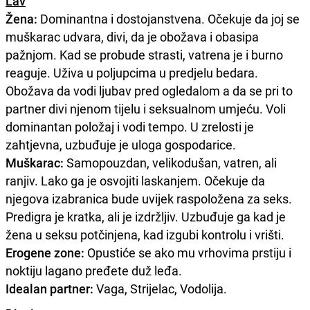
Lav
Žena:
Dominantna i dostojanstvena. Očekuje da joj se
muškarac udvara, divi, da je obožava i obasipa
pažnjom. Kad se probude strasti, vatrena je i burno
reaguje. Uživa u poljupcima u predjelu bedara.
Obožava da vodi ljubav pred ogledalom a da se pri to
partner divi njenom tijelu i seksualnom umjeću. Voli
dominantan položaj i vodi tempo. U zrelosti je
zahtjevna, uzbuđuje je uloga gospodarice.
Muškarac:
Samopouzdan, velikodušan, vatren, ali
ranjiv. Lako ga je osvojiti laskanjem. Očekuje da
njegova izabranica bude uvijek raspoložena za seks.
Predigra je kratka, ali je izdržljiv. Uzbuđuje ga kad je
žena u seksu potčinjena, kad izgubi kontrolu i vrišti.
Erogene zone:
Opustiće se ako mu vrhovima prstiju i
noktiju lagano pređete duž leđa.
Idealan partner:
Vaga, Strijelac, Vodolija.