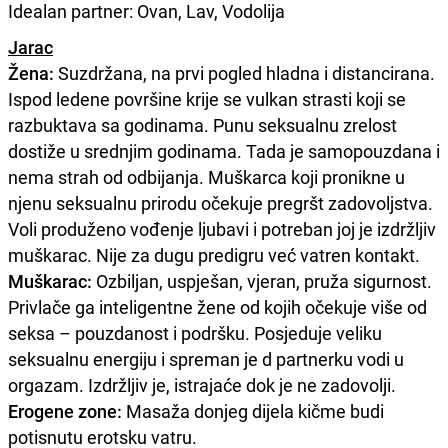
Idealan partner: Ovan, Lav, Vodolija
Jarac
Žena:
Suzdržana, na prvi pogled hladna i distancirana.
Ispod ledene površine krije se vulkan strasti koji se
razbuktava sa godinama. Punu seksualnu zrelost
dostiže u srednjim godinama. Tada je samopouzdana i
nema strah od odbijanja. Muškarca koji pronikne u
njenu seksualnu prirodu očekuje pregršt zadovoljstva.
Voli produženo vođenje ljubavi i potreban joj je izdržljiv
muškarac. Nije za dugu predigru već vatren kontakt.
Muškarac:
Ozbiljan, uspješan, vjeran, pruža sigurnost.
Privlače ga inteligentne žene od kojih očekuje više od
seksa – pouzdanost i podršku. Posjeduje veliku
seksualnu energiju i spreman je d partnerku vodi u
orgazam. Izdržljiv je, istrajaće dok je ne zadovolji.
Erogene zone:
Masaža donjeg dijela kičme budi
potisnutu erotsku vatru.