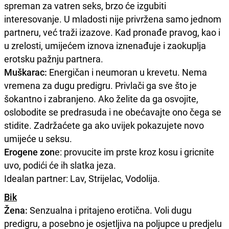
spreman za vatren seks, brzo će izgubiti
interesovanje. U mladosti nije privržena samo jednom
partneru, već traži izazove. Kad pronađe pravog, kao i
u zrelosti, umijećem iznova iznenađuje i zaokuplja
erotsku pažnju partnera.
Muškarac:
Energičan i neumoran u krevetu. Nema
vremena za dugu predigru. Privlači ga sve što je
šokantno i zabranjeno. Ako želite da ga osvojite,
oslobodite se predrasuda i ne obećavajte ono čega se
stidite. Zadržaćete ga ako uvijek pokazujete novo
umijeće u seksu.
Erogene zon
e: provucite im prste kroz kosu i gricnite
uvo, podići će ih slatka jeza.
Idealan partner: Lav, Strijelac, Vodolija.
Bik
Žena:
Senzualna i pritajeno erotična. Voli dugu
predigru, a posebno je osjetljiva na poljupce u predjelu