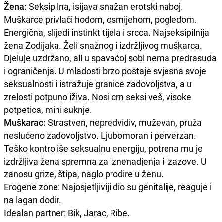
Žena:
Seksipilna, isijava snažan erotski naboj.
Muškarce privlači hodom, osmijehom, pogledom.
Energična, slijedi instinkt tijela i srcca. Najseksipilnija
žena Zodijaka. Želi snažnog i izdržljivog muškarca.
Djeluje uzdržano, ali u spavaćoj sobi nema predrasuda
i ograničenja. U mladosti brzo postaje svjesna svoje
seksualnosti i istražuje granice zadovoljstva, a u
zrelosti potpuno iživa. Nosi crn seksi veš, visoke
potpetica, mini suknje.
Muškarac:
Strastven, nepredvidiv, muževan, pruža
neslućeno zadovoljstvo. Ljubomoran i perverzan.
Teško kontroliše seksualnu energiju, potrena mu je
izdržljiva žena spremna za iznenadjenja i izazove. U
zanosu grize, štipa, naglo prodire u ženu.
Erogene zone: Najosjetljiviji dio su genitalije, reaguje i
na lagan dodir.
Idealan partner: Bik, Jarac, Ribe.