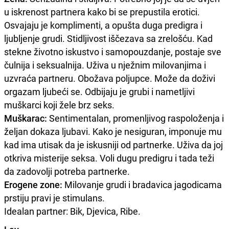
u iskrenost partnera kako bi se prepustila erotici.
Osvajaju je komplimenti, a opušta duga predigra i
ljubljenje grudi. Stidljivost iščezava sa zrelošću. Kad
stekne životno iskustvo i samopouzdanje, postaje sve
čulnija i seksualnija. Uživa u nježnim milovanjima i
uzvraća partneru. Obožava poljupce. Može da doživi
orgazam ljubeći se. Odbijaju je grubi i nametljivi
muškarci koji žele brz seks.
Muškarac:
Sentimentalan, promenljivog raspoloženja i
željan dokaza ljubavi. Kako je nesiguran, imponuje mu
kad ima utisak da je iskusniji od partnerke. Uživa da joj
otkriva misterije seksa. Voli dugu predigru i tada teži
da zadovolji potreba partnerke.
Erogene zone:
Milovanje grudi i bradavica jagodicama
prstiju pravi je stimulans.
Idealan partner: Bik, Djevica, Ribe.