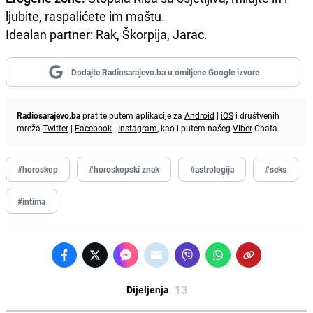
ljubite, raspalićete im maštu.
Idealan partner: Rak, Škorpija, Jarac.
Dodajte Radiosarajevo.ba u omiljene Google izvore
Radiosarajevo.ba
pratite putem aplikacije za
Android
|
iOS
i društvenih
mreža
Twitter
|
Facebook
|
Instagram
, kao i putem našeg
Viber
Chata.
#horoskop
#horoskopski znak
#astrologija
#seks
#intima
13
Dijeljenja