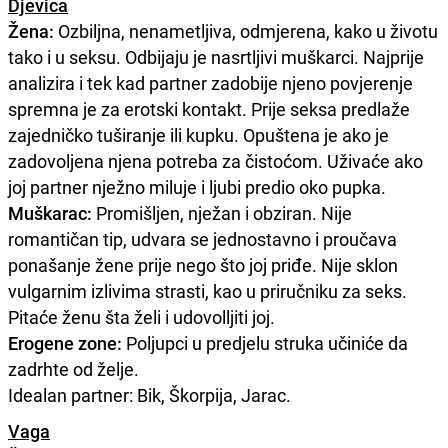
Djevica
Žena:
Ozbiljna, nenametljiva, odmjerena, kako u životu
tako i u seksu. Odbijaju je nasrtljivi muškarci. Najprije
analizira i tek kad partner zadobije njeno povjerenje
spremna je za erotski kontakt. Prije seksa predlaže
zajedničko tuširanje ili kupku. Opuštena je ako je
zadovoljena njena potreba za čistoćom. Uživaće ako
joj partner nježno miluje i ljubi predio oko pupka.
Muškarac:
Promišljen, nježan i obziran. Nije
romantičan tip, udvara se jednostavno i proučava
ponašanje žene prije nego što joj priđe. Nije sklon
vulgarnim izlivima strasti, kao u priručniku za seks.
Pitaće ženu šta želi i udovolljiti joj.
Erogene zone:
Poljupci u predjelu struka učiniće da
zadrhte od želje.
Idealan partner: Bik, Škorpija, Jarac.
Vaga