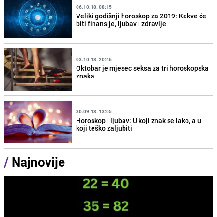
06.10.18. 08:15
Veliki godišnji horoskop za 2019: Kakve će
biti finansije, ljubav i zdravlje
03.10.18. 20:46
Oktobar je mjesec seksa za tri horoskopska
znaka
30.09.18. 13:05
Horoskop i ljubav: U koji znak se lako, a u
koji teško zaljubiti
/
Najnovije