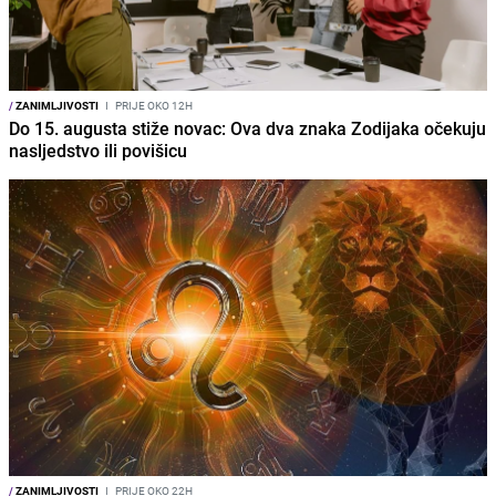
/
ZANIMLJIVOSTI
I
PRIJE OKO 12H
Do 15. augusta stiže novac: Ova dva znaka Zodijaka očekuju
nasljedstvo ili povišicu
/
ZANIMLJIVOSTI
I
PRIJE OKO 22H