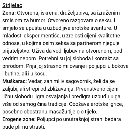
Strijelac
Žena:
Otvorena, iskrena, druželjubiva, sa izraženim
smislom za humor. Otvoreno razgovara o seksu i
smjelo se upušta u uzbudljive erotske avanture. U
mladosti eksperimentiše, u zrelosti cijeni kvalitetne
odnose, u kojima osim seksa sa partnerom njeguje
prijateljstvo. Uživa da vodi ljubav na otvorenom, pod
vedrim nebom. Potrebni su joj sloboda i kontakt sa
prirodom. Prija joj strasno milovanje i poljupci u bokove
i butine, ali i u kosu.
Muškarac:
Vedar, zanimljiv sagovornik, želi da se
zaljubi, ali strepi od zbližavanja. Prvenstveno cijeni
ličnu slobodu. Igra osvajanja i predigra uzbuđuju ga
više od samog čina tradicije. Obožava erotske igrice,
posebno obostranu masažu tijelo o tijelo.
Erogene zone:
Poljupci po unutrašnjoj strani bedara
bude plimu strasti.