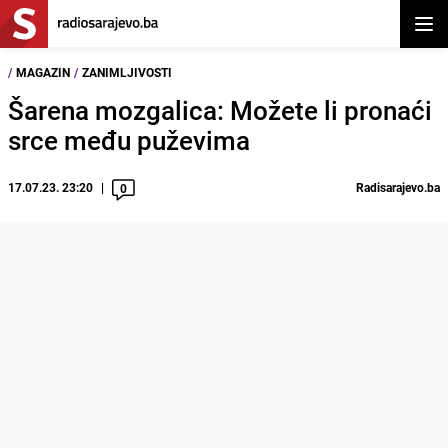
Otvor
/
MAGAZIN
/
ZANIMLJIVOSTI
Šarena mozgalica: Možete li pronaći
srce među puževima
17.07.23. 23:20
Radisarajevo.ba
0