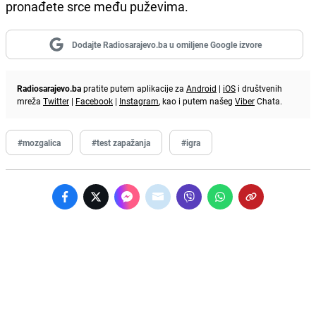
pronađete srce među puževima.
Dodajte Radiosarajevo.ba u omiljene Google izvore
Radiosarajevo.ba
pratite putem aplikacije za
Android
|
iOS
i društvenih
mreža
Twitter
|
Facebook
|
Instagram
, kao i putem našeg
Viber
Chata.
#mozgalica
#test zapažanja
#igra