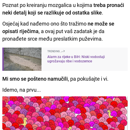
Poznat po kreiranju mozgalica u kojima
treba pronaći
neki detalj koji se razlikuje od ostatka slike
.
Osjećaj kad nađemo ono što tražimo
ne može se
opisati riječima
, a ovaj put vaš zadatak je da
pronađete srce među preslatkim puževima.
TRENDING
Alarm za rijeke u BiH: Niski vodostaji
ugrožavaju ribe i vodozemce
Mi smo se pošteno namučili
, pa pokušajte i vi.
Idemo, na prvu...