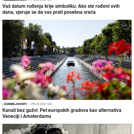
Vaš datum rođenja krije simboliku: Ako ste rođeni ovih
dana, vjeruje se da vas prati posebna sreća
/
ZANIMLJIVOSTI
I
PRIJE OKO 18H
Kanali bez gužvi: Pet europskih gradova kao alternativa
Veneciji i Amsterdamu