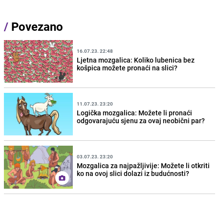
/
Povezano
16.07.23. 22:48
Ljetna mozgalica: Koliko lubenica bez
košpica možete pronaći na slici?
11.07.23. 23:20
Logička mozgalica: Možete li pronaći
odgovarajuću sjenu za ovaj neobični par?
03.07.23. 23:20
Mozgalica za najpažljivije: Možete li otkriti
ko na ovoj slici dolazi iz budućnosti?