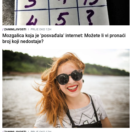
/
ZANIMLJIVOSTI
I
PRIJE OKO 12H
Mozgalica koja je 'posvađala' internet: Možete li vi pronaći
broj koji nedostaje?
/
ZANIMLJIVOSTI
I
PRIJE OKO 12H