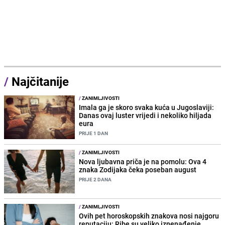
/
Najčitanije
/
ZANIMLJIVOSTI
Imala ga je skoro svaka kuća u Jugoslaviji:
Danas ovaj luster vrijedi i nekoliko hiljada
eura
PRIJE 1 DAN
/
ZANIMLJIVOSTI
Nova ljubavna priča je na pomolu: Ova 4
znaka Zodijaka čeka poseban august
PRIJE 2 DANA
/
ZANIMLJIVOSTI
Ovih pet horoskopskih znakova nosi najgoru
reputaciju: Ribe su veliko iznenađenje