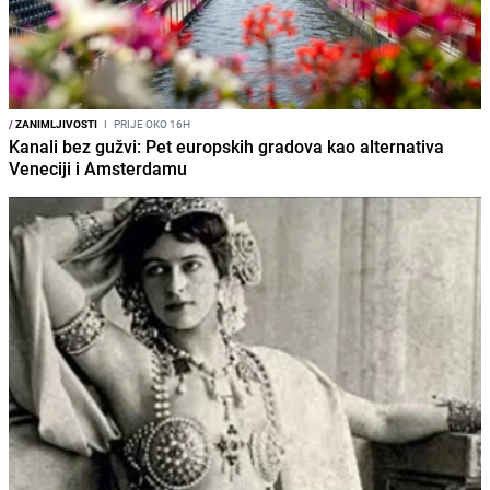
/
ZANIMLJIVOSTI
I
PRIJE OKO 16H
Kanali bez gužvi: Pet europskih gradova kao alternativa
Veneciji i Amsterdamu