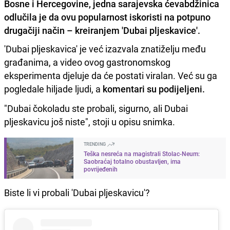
Bosne i Hercegovine, jedna sarajevska ćevabdžinica
odlučila je da ovu popularnost iskoristi na potpuno
drugačiji način – kreiranjem 'Dubai pljeskavice'.
'Dubai pljeskavica' je već izazvala znatiželju među
građanima, a video ovog gastronomskog
eksperimenta djeluje da će postati viralan. Već su ga
pogledale hiljade ljudi, a
komentari su podijeljeni.
"Dubai čokoladu ste probali, sigurno, ali Dubai
pljeskavicu još niste", stoji u opisu snimka.
TRENDING
Teška nesreća na magistrali Stolac-Neum:
Saobraćaj totalno obustavljen, ima
povrijeđenih
Biste li vi probali 'Dubai pljeskavicu'?