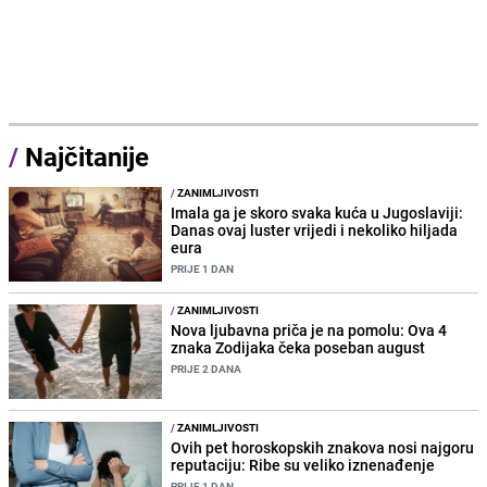
/
Najčitanije
/
ZANIMLJIVOSTI
Imala ga je skoro svaka kuća u Jugoslaviji:
Danas ovaj luster vrijedi i nekoliko hiljada
eura
PRIJE 1 DAN
/
ZANIMLJIVOSTI
Nova ljubavna priča je na pomolu: Ova 4
znaka Zodijaka čeka poseban august
PRIJE 2 DANA
/
ZANIMLJIVOSTI
Ovih pet horoskopskih znakova nosi najgoru
reputaciju: Ribe su veliko iznenađenje
PRIJE 1 DAN