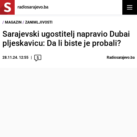
Otvor
/
MAGAZIN
/
ZANIMLJIVOSTI
Sarajevski ugostitelj napravio Dubai
pljeskavicu: Da li biste je probali?
28.11.24. 12:55
Radiosarajevo.ba
5