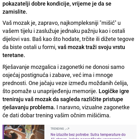
pokazatelji dobre kondicije, vrijeme je da se
zamislite.
Vaš mozak je, zapravo, najkompleksniji "mišić" u
vašem tijelu i zaslužuje jednaku pažnju kao i ostali
dijelovi vas. Baš kao što hodate, trčite ili dižete tegove
da biste ostali u formi,
vaš mozak traži svoju vrstu
teretane.
Rješavanje mozgalica i zagonetki ne donosi samo
osjećaj postignuća i zabave, već ima i mnoge
prednosti. One jačaju veze između moždanih ćelija,
što pomaže u unaprijeđenju memorije.
Logičke igre
treniraju vaš mozak da sagleda različite pristupe
rješavanju problema.
I naravno, vizualne zagonetke
će dati dobar trening vašim očnim mišićima.
TRENDING
Ne izlazite bez potrebe: Sutra temperature do
41 stepen, izdato narandžasto upozorenje