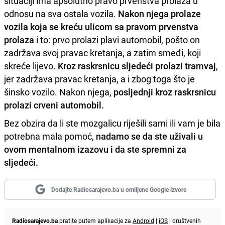
situaciji ima apsolutno pravo prvenstva prolaza u
odnosu na sva ostala vozila.
Nakon njega prolaze
vozila koja se kreću ulicom sa pravom prvenstva
prolaza
i to: prvo prolazi plavi automobil, pošto on
zadržava svoj pravac kretanja, a zatim smeđi, koji
skreće lijevo.
Kroz raskrsnicu sljedeći prolazi tramvaj
,
jer zadržava pravac kretanja, a i zbog toga što je
šinsko vozilo. Nakon njega,
posljednji kroz raskrsnicu
prolazi crveni automobil.
Bez obzira da li ste mozgalicu riješili sami ili vam je bila
potrebna mala pomoć,
nadamo se da ste uživali u
ovom mentalnom izazovu i da ste spremni za
sljedeći.
Dodajte Radiosarajevo.ba u omiljene Google izvore
Radiosarajevo.ba
pratite putem aplikacije za
Android
|
iOS
i društvenih