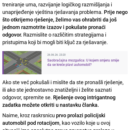
treniranje uma, razvijanje logičkog razmišljanja i
unaprijeđenje vještina rješavanja problema.
Prije nego
što otkrijemo rješenje, želimo vas ohrabriti da još
jednom razmotrite izazov i pokušate pronaći
odgovor.
Razmislite o različitim strategijama i
pristupima koji bi mogli biti ključ za rješavanje.
26.06.26. 23:20
Saobraćajna mozgalica: U kojem smjeru smije
da se kreće plavi automobil?
Ako ste već pokušali i mislite da ste pronašli rješenje,
ili ako ste jednostavno znatiželjni i želite saznati
odgovor, spremite se.
Rješenje ovog intrigantnog
zadatka možete otkriti u nastavku članka.
Naime, kroz raskrsnicu
prvo prolazi policijski
automobil pod rotacijom
, kao vozilo koje u ovoj