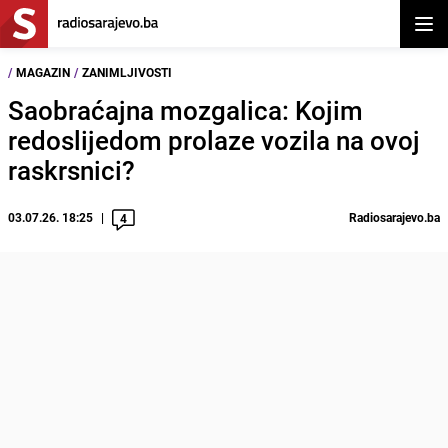
Otvor
/
MAGAZIN
/
ZANIMLJIVOSTI
Saobraćajna mozgalica: Kojim
redoslijedom prolaze vozila na ovoj
raskrsnici?
03.07.26. 18:25
Radiosarajevo.ba
4