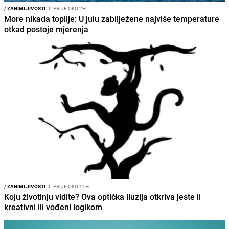
/
ZANIMLJIVOSTI
I
PRIJE OKO 2H
More nikada toplije: U julu zabilježene najviše temperature
otkad postoje mjerenja
/
ZANIMLJIVOSTI
I
PRIJE OKO 11H
Koju životinju vidite? Ova optička iluzija otkriva jeste li
kreativni ili vođeni logikom